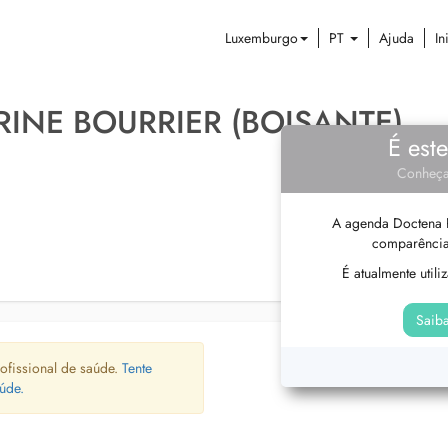
Luxemburgo
PT
Ajuda
In
RINE BOURRIER (BOISANTE)
É est
Conheça
A agenda Doctena P
comparência
É atualmente util
Saiba
ofissional de saúde.
Tente
úde.