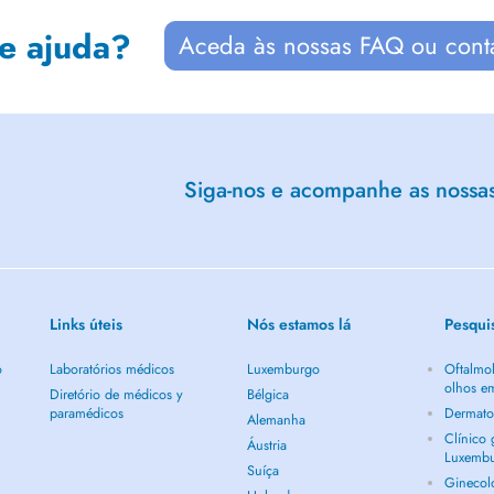
de ajuda?
Aceda às nossas FAQ ou cont
Siga-nos e acompanhe as nossas 
Links úteis
Nós estamos lá
Pesqui
o
Laboratórios médicos
Luxemburgo
Oftalmol
olhos e
Diretório de médicos y
Bélgica
paramédicos
Dermato
Alemanha
Clínico
Áustria
Luxemb
Suíça
Ginecol