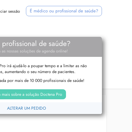
É médico ou profissional de saúde?
iciar sessão
e profissional de saúde?
 as nossas soluções de agenda online!
ro irá ajudá-lo a poupar tempo e a limitar as não
s, aumentando o seu número de pacientes.
izada por mais de 10 000 profissionais de saúde!
 mais sobre a solução Doctena Pro
ALTERAR UM PEDIDO