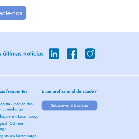
acte-nos
últimas notícias
sas frequentes
É um profissional de saúde?
ogista - Médico dos
Subscrever à Doctena
m Luxemburgo
logista em Luxemburgo
 geral (CG) em
urgo
ogista em Luxemburgo