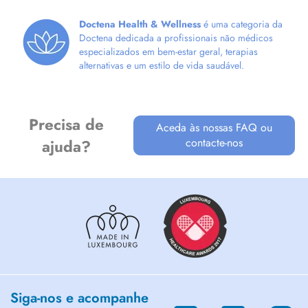
SARA FERREIRA ANTI-ÂGE /AESTHETICS AND COSMETICS
Doctena Health & Wellness
é uma categoria da
Acupuncture!
Doctena dedicada a profissionais não médicos
especializados em bem-estar geral, terapias
PRIVATE INSURANCES REIMBURSE 80% OF THE TOTAL COST OF
alternativas e um estilo de vida saudável.
CONSULTATIONS.
We are dedicated to providing comprehensive care with significant
results, using an integrative approach to Eastern Medicine.
Precisa de
Aceda às nossas FAQ ou
contacte-nos
ajuda?
We remind you that the sessions can be modified, cancelled on
Doctena only, without any charge until 48 hours before your
appointment. After this time, the session is due.
CHINESE MEDICINE AND ACUPUNCTURE ARE NOT A SUBSTITUTE
FOR MEDICAL CONSULTATION, DIAGNOSIS, OR MEDICAL
FOLLOW-UP.
Siga-nos e acompanhe