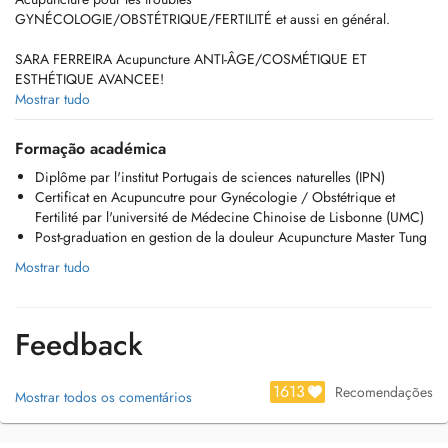
GYNÉCOLOGIE/OBSTÉTRIQUE/FERTILITÉ et aussi en général.
SARA FERREIRA Acupuncture ANTI-ÂGE/COSMÉTIQUE ET
ESTHÉTIQUE AVANCEE!
Mostrar tudo
LES ASSURANCES PRIVÉES REMBOURSENT 80% DU COÛT DES
CONSULTATIONS.
Formação académica
Diplôme par l'institut Portugais de sciences naturelles (IPN)
Nous nous engageons à fournir des traitements complémentaires avec
Certificat en Acupuncutre pour Gynécologie / Obstétrique et
des résultats significatifs, en utilisant une approche intégrative de la
Fertilité par l'université de Médecine Chinoise de Lisbonne (UMC)
Médecine Orientale.
Post-graduation en gestion de la douleur Acupuncture Master Tung
Nous vous rappelons que les séances sont modifiables, annulables sur
Mostrar tudo
Doctena uniquement, sans frais jusqu'à 48 heures avant votre rendez-
vous. Passé ce délai, la séance est due.
Feedback
LA MÉDECINE CHINOISE ET L'ACUPUNCTURE NE REMPLACENT
PAS LA CONSULTATION MÉDICALE, LE DIAGNOSTIC OU LE SUIVI
MÉDICAL.
1613
Recomendações
Mostrar todos os comentários
EN: Acupuncutre for disorders
GYNAECOLOGY/OBSTETRICS/FERTILITY and also in general.