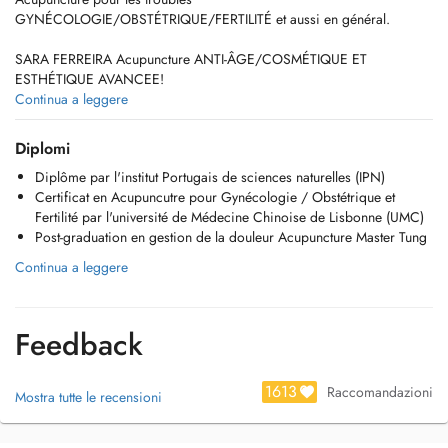
GYNÉCOLOGIE/OBSTÉTRIQUE/FERTILITÉ et aussi en général.
SARA FERREIRA Acupuncture ANTI-ÂGE/COSMÉTIQUE ET
ESTHÉTIQUE AVANCEE!
Continua a leggere
LES ASSURANCES PRIVÉES REMBOURSENT 80% DU COÛT DES
CONSULTATIONS.
Diplomi
Diplôme par l'institut Portugais de sciences naturelles (IPN)
Nous nous engageons à fournir des traitements complémentaires avec
Certificat en Acupuncutre pour Gynécologie / Obstétrique et
des résultats significatifs, en utilisant une approche intégrative de la
Fertilité par l'université de Médecine Chinoise de Lisbonne (UMC)
Médecine Orientale.
Post-graduation en gestion de la douleur Acupuncture Master Tung
Nous vous rappelons que les séances sont modifiables, annulables sur
Continua a leggere
Doctena uniquement, sans frais jusqu'à 48 heures avant votre rendez-
vous. Passé ce délai, la séance est due.
Feedback
LA MÉDECINE CHINOISE ET L'ACUPUNCTURE NE REMPLACENT
PAS LA CONSULTATION MÉDICALE, LE DIAGNOSTIC OU LE SUIVI
MÉDICAL.
1613
Raccomandazioni
Mostra tutte le recensioni
EN: Acupuncutre for disorders
GYNAECOLOGY/OBSTETRICS/FERTILITY and also in general.