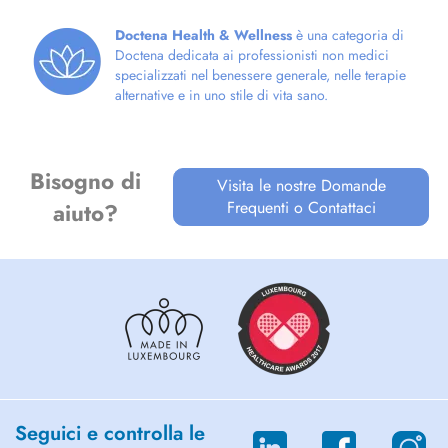
SARA FERREIRA ANTI-ÂGE /AESTHETICS AND COSMETICS
Doctena Health & Wellness
è una categoria di
Acupuncture!
Doctena dedicata ai professionisti non medici
specializzati nel benessere generale, nelle terapie
PRIVATE INSURANCES REIMBURSE 80% OF THE TOTAL COST OF
alternative e in uno stile di vita sano.
CONSULTATIONS.
We are dedicated to providing comprehensive care with significant
results, using an integrative approach to Eastern Medicine.
Bisogno di
Visita le nostre Domande
Frequenti o Contattaci
aiuto?
We remind you that the sessions can be modified, cancelled on
Doctena only, without any charge until 48 hours before your
appointment. After this time, the session is due.
CHINESE MEDICINE AND ACUPUNCTURE ARE NOT A SUBSTITUTE
FOR MEDICAL CONSULTATION, DIAGNOSIS, OR MEDICAL
FOLLOW-UP.
Seguici e controlla le