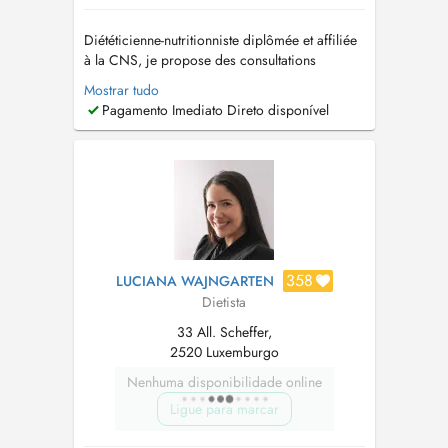
Diététicienne-nutritionniste diplômée et affiliée
à la CNS, je propose des consultations
nutritionnelles personnalisées à Luxembourg-
Mostrar tudo
Ville, Ettelbruck et Insenborn, ainsi qu'en
Pagamento Imediato Direto disponível
téléconsultation pour le suivi. Forte de plus de
17 ans d'expérience, j'accompagne enfants de
tout âges, adolescents, adult...
358
LUCIANA WAJNGARTEN
Dietista
33 All. Scheffer,
2520 Luxemburgo
Nenhuma disponibilidade online
Ligue para marcar