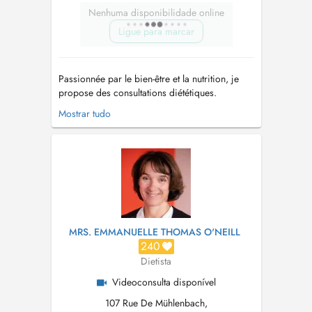
Nenhuma disponibilidade online
Ligue para marcar
Passionnée par le bien-être et la nutrition, je
propose des consultations diététiques.
Domaines dintervention : Perte ou prise de
Mostrar tudo
poids Rééquilibrage alimentaire Troubles du
comportement alimentaire Alimentation
végétarienne ou végane Prise de masse,
performance sportive Prédiabète ou d...
MRS. EMMANUELLE THOMAS O'NEILL
240
Dietista
Videoconsulta disponível
107 Rue De Mühlenbach,