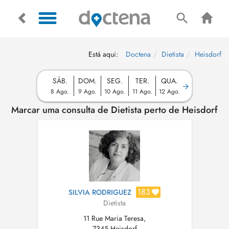
Está aqui:
Doctena
Dietista
Heisdorf
SÁB.
DOM.
SEG.
TER.
QUA.
8 Ago.
9 Ago.
10 Ago.
11 Ago.
12 Ago.
Marcar uma consulta de Dietista perto de Heisdorf
183
SILVIA RODRIGUEZ
Dietista
11 Rue Maria Teresa,
7345 Heisdorf