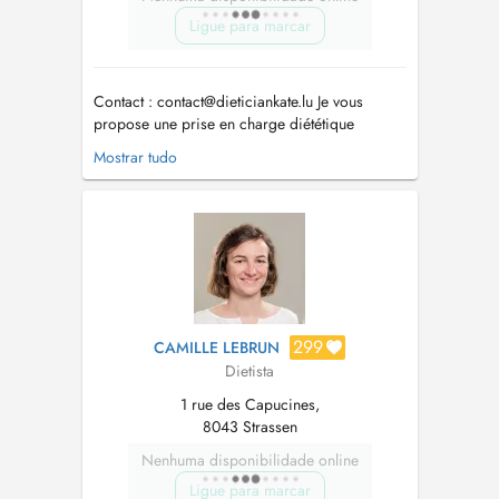
Ligue para marcar
Contact :
contact@dieticiankate.lu
Je vous
propose une prise en charge diététique
personnalisée pour : - Rééquilibrage
Mostrar tudo
alimentaire : améliorer votre santé, perdre du
poids, gérer les changements liés à la
ménopause, la grossesse ou à un nouveau
mode de vie. - Régimes adaptés à des
pathologies :...
299
CAMILLE LEBRUN
Dietista
1 rue des Capucines,
8043 Strassen
Nenhuma disponibilidade online
Ligue para marcar