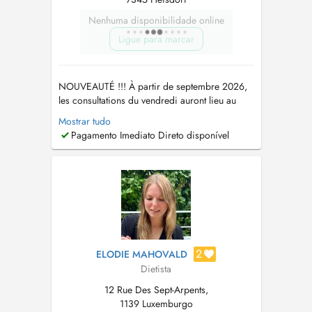
Nenhuma disponibilidade online
Ligue para marcar
NOUVEAUTÉ !!! À partir de septembre 2026,
les consultations du vendredi auront lieu au
nouveau Cabinet Médical Millewee 1a,
Mostrar tudo
Millewee, 7257 Helmsange De 8 h à 17 h Pour
Pagamento Imediato Direto disponível
tout rendez-vous en présentiel vous pouvez
prendre rendez-vous via doctena.lu. Pour la
video consultation vous pouvez pren...
2
ELODIE MAHOVALD
Dietista
12 Rue Des Sept-Arpents,
1139 Luxemburgo