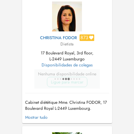
873
CHRISTINA FODOR
Dietista
17 Boulevard Royal, 3rd floor,
L-2449 Luxemburgo
Disponibilidades de colegas
Nenhuma disponibilidade online
Ligue para marcar
Cabinet diététique Mme. Christina FODOR, 17
Boulevard Royal L-2449 Luxembourg.
Diplômée en Dététique et Nutrition à l'
Mostrar tudo
Université Harokopio d' Athènes, affiliée à la
CNS. On donne de conseilles concernant
lobésité et le patient bariatrique, l hypertension