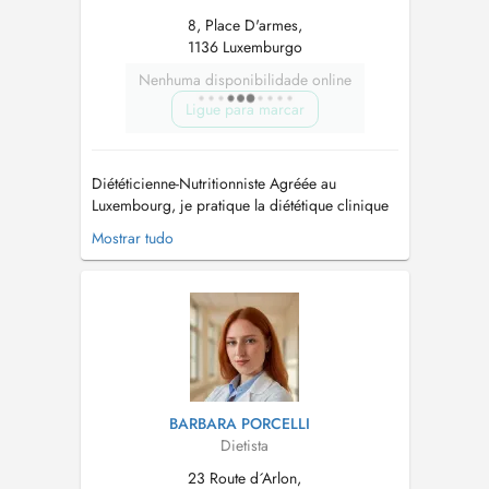
8, Place D'armes,
1136 Luxemburgo
Nenhuma disponibilidade online
Ligue para marcar
Diététicienne-Nutritionniste Agréée au
Luxembourg, je pratique la diététique clinique
depuis 2008. Forte d'une triple spécialisation,
Mostrar tudo
je reçois volontiers toutes les personnes qui
souhaitent mieux gérer leur alimentation au
quotidien. Mon cabinet est situé au sein d'une
structure paramédicale agré...
BARBARA PORCELLI
Dietista
23 Route d´Arlon,