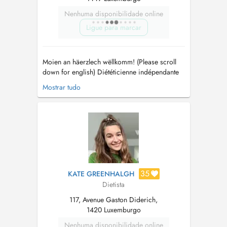
Nenhuma disponibilidade online
Ligue para marcar
Moien an häerzlech wëllkomm! (Please scroll
down for english) Diététicienne indépendante
au Luxembourg depuis de 2014, je suis agrée
Mostrar tudo
par le Ministère de la Santé, la CNS et membre
de l'Association nationale des diététiciens du
Luxembourg ANDL. Les consultations ont lieu
au cabinet de diététique "m...
35
KATE GREENHALGH
Dietista
117, Avenue Gaston Diderich,
1420 Luxemburgo
Nenhuma disponibilidade online