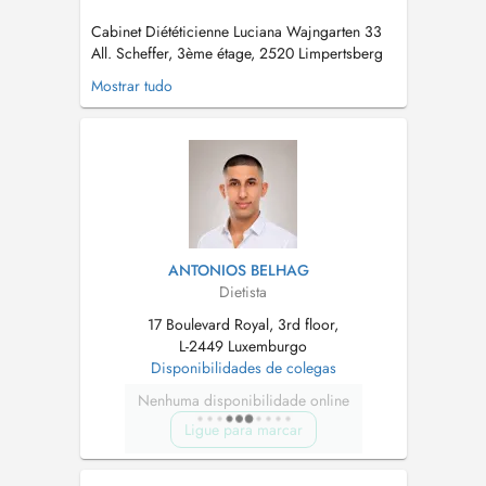
Cabinet Diététicienne Luciana Wajngarten 33
All. Scheffer, 3ème étage, 2520 Limpertsberg
Luxembourg FRANÇAIS Diététicienne-
Mostrar tudo
nutritionniste avec 15 ans d'expérience et
affiliée par la CNS, je prends en charge les
enfants à partir de 6 ans, les adolescents, les
adultes, les personnes âgées, les...
ANTONIOS BELHAG
Dietista
17 Boulevard Royal, 3rd floor,
L-2449 Luxemburgo
Disponibilidades de colegas
Nenhuma disponibilidade online
Ligue para marcar