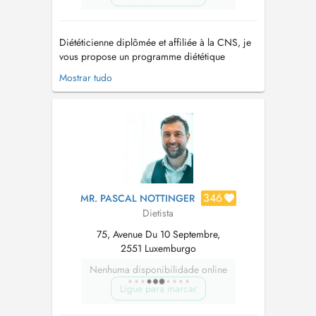
Diététicienne diplômée et affiliée à la CNS, je
vous propose un programme diététique
personnalisé pour : - un rééquilibrage
Mostrar tudo
alimentaire (pour améliorer votre santé, perdre
du poids, suite à la ménopause, à un
changement dans votre vie...) - un régime lié à
des pathologies (ex. diabète, syndrome de...
346
MR. PASCAL NOTTINGER
Dietista
75, Avenue Du 10 Septembre,
2551 Luxemburgo
Nenhuma disponibilidade online
Ligue para marcar