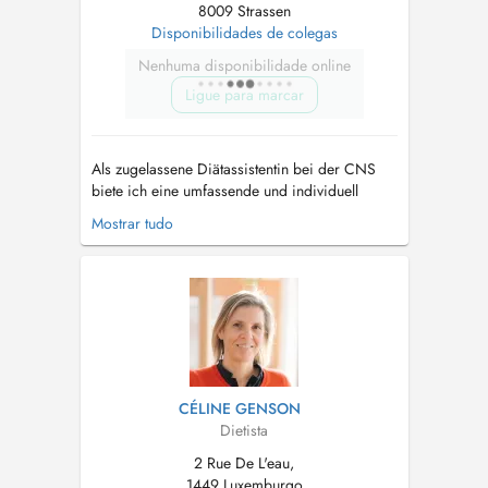
8009 Strassen
Disponibilidades de colegas
Nenhuma disponibilidade online
Ligue para marcar
Als zugelassene Diätassistentin bei der CNS
biete ich eine umfassende und individuell
abgestimmte Ernährungstherapie für
Mostrar tudo
Patientinnen und Patienten mit
unterschiedlichen gesundheitlichen Anliegen.
Meine Schwerpunkte umfassen: -
Stoffwechselstörungen, darunter das
metabolische Syndrom und erhöhte...
CÉLINE GENSON
Dietista
2 Rue De L'eau,
1449 Luxemburgo