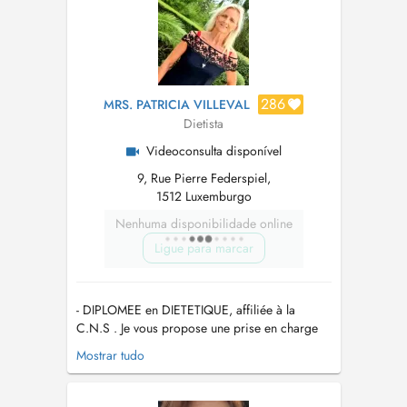
artérielles, les maladies cardiovasculaires...
286
MRS. PATRICIA VILLEVAL
Dietista
Videoconsulta disponível
9, Rue Pierre Federspiel,
1512 Luxemburgo
Nenhuma disponibilidade online
Ligue para marcar
- DIPLOMEE en DIETETIQUE, affiliée à la
C.N.S . Je vous propose une prise en charge
personnalisée en fonction de votre
Mostrar tudo
problématique ( diabète, obésité, cholestérol,
allergie, ...) - MAITRE PRATICIEN en HYPNOSE
, Un véritable outil , pour atteindre vos objectifs