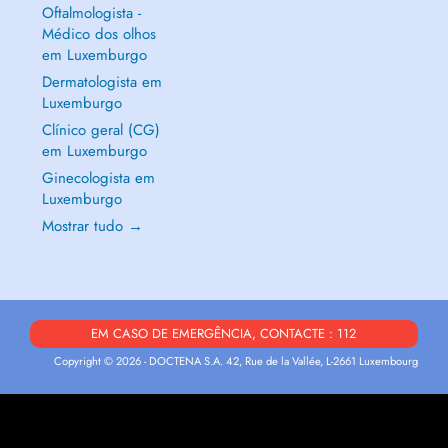
Oftalmologista -
Médico dos olhos
em Luxemburgo
Dermatologista em
Luxemburgo
Clínico geral (CG)
em Luxemburgo
Ginecologista em
Luxemburgo
Mostrar tudo →
EM CASO DE EMERGÊNCIA, CONTACTE : 112
Copyright © 2026 - DOCTENA S.A. 42, Rue de la Vallée, L-2661 Luxembourg