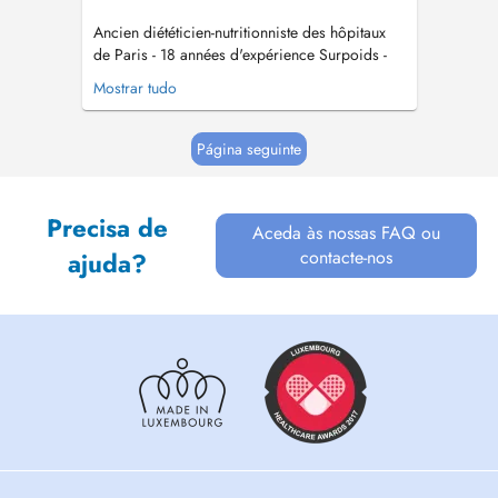
Ancien diététicien-nutritionniste des hôpitaux
de Paris - 18 années d'expérience Surpoids -
Obésité - Diabètes Maigrir sans avoir faim et
Mostrar tudo
sans être fatigué. Stabilisation durable du
poids pour ne pas reprendre Nutrition de la
femme enceinte : préparation de la grossesse
Página seguinte
et de la PMA, contrôle ...
Precisa de
Aceda às nossas FAQ ou
contacte-nos
ajuda?