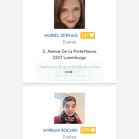
: mincir, sevrage tabagique, stre...
147
MURIEL SERVAIS
Dietista
2, Avenue De La Porte-Neuve,
2227 Luxemburgo
Nenhuma disponibilidade online
Ligue para marcar
270
MYRIAM ROCHDI
Dietista