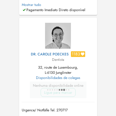
geringster sozialer Beeinträchtigung in einer
Mostrar tudo
freundlichen Atmosphäre, in der unsere
Pagamento Imediato Direto disponível
Patienten im Mittelpunkt stehen. Wichtig ist uns
auch aktuelles Fachwissen durch umfangreiche
Fortbildung zum Vort...
1183
DR. CAROLE POECKES
Dentista
32, route de Luxembourg,
L-6130 Junglinster
Disponibilidades de colegas
Nenhuma disponibilidade online
Ligue para marcar
Urgence/ Notfälle Tel. 270717