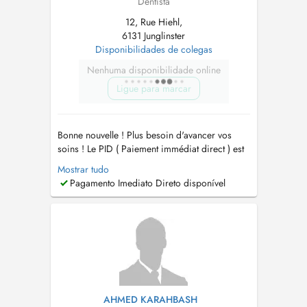
Dentista
12, Rue Hiehl,
6131 Junglinster
Disponibilidades de colegas
Nenhuma disponibilidade online
Ligue para marcar
Bonne nouvelle ! Plus besoin d'avancer vos
soins ! Le PID ( Paiement immédiat direct ) est
maintenant disponible chez nous ! Vous
Mostrar tudo
payerez seulement 10 à 15 % de vos soins.
Pagamento Imediato Direto disponível
Notre Centre Dentaire vous accueille du lundi
au vendredi de 9h à 19h et le samedi de 10h à
17h30 avec ou sans rendez-vous. ...
AHMED KARAHBASH