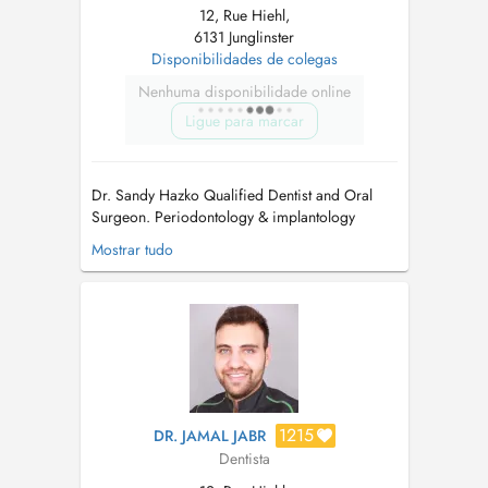
12, Rue Hiehl,
6131 Junglinster
Disponibilidades de colegas
Nenhuma disponibilidade online
Ligue para marcar
Dr. Sandy Hazko Qualified Dentist and Oral
Surgeon. Periodontology & implantology
Completed dental studies at Hannover Medical
Mostrar tudo
School (Medizinische Hochschule Hannover),
Germany, from 2014 to 2019. Worked as a
dentist in a private practice in Hildesheim,
Germany, from 2020 to 2022. Com...
1215
DR. JAMAL JABR
Dentista