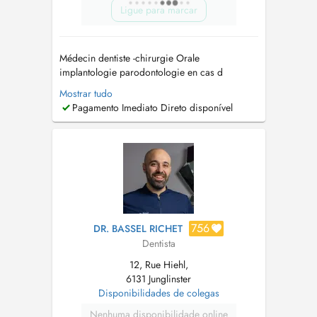
Ligue para marcar
Médecin dentiste -chirurgie Orale
implantologie parodontologie en cas d
urgence contactez nous sur 00352661648295
Mostrar tudo
-CES Prothèse adjointe complet Université
Pagamento Imediato Direto disponível
Paris V -CES Odontologie Conservatrice et
Endodontique,Université Paris V -DIU du
traitement odonto-stomatologique du syndrome
dapnée obstr...
756
DR. BASSEL RICHET
Dentista
12, Rue Hiehl,
6131 Junglinster
Disponibilidades de colegas
Nenhuma disponibilidade online