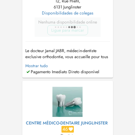
12, Rue Hiehl,
6131 Junglinster
Disponibilidades de colegas
Nenhuma disponibilidade online
Ligue para marcar
Le docteur Jamal JABR, médecin-dentiste
exclusive orthodontie, vous accueille pour tous
vos besoins en soins orthodontiques pour les
Mostrar tudo
enfants et les adultes. Il propose des traitements
Pagamento Imediato Direto disponível
avec plusieurs sortes d'appareillages, dont les
aligneurs transparents. Il vous reçoit également
pour les trouble...
CENTRE MÉDICO-DENTAIRE JUNGLINSTER
46