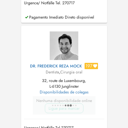
Urgence/ Notfälle Tel. 270717
Pagamento Imediato Direto disponível
197
DR. FREDERICK REZA MOCK
Dentista
,
Cirurgia oral
32, route de Luxembourg,
L-6130 Junglinster
Disponibilidades de colegas
Nenhuma disponibilidade online
Ligue para marcar
Urgence/ Notfälle Tel.270717