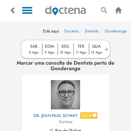
Está aqui:
Doctena
Dentista
Gonderange
SÁB.
DOM.
SEG.
TER.
QUA.
8 Ago.
9 Ago.
10 Ago.
11 Ago.
12 Ago.
Marcar uma consulta de Dentista perto de
Gonderange
2636
DR. JEAN-PAUL SCHMIT
Dentista
11, Rue de l'Eglise,