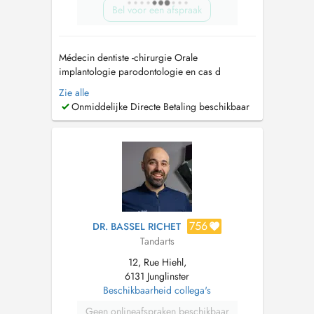
Bel voor een afspraak
Médecin dentiste -chirurgie Orale
implantologie parodontologie en cas d
urgence contactez nous sur 00352661648295
Zie alle
-CES Prothèse adjointe complet Université
Onmiddelijke Directe Betaling beschikbaar
Paris V -CES Odontologie Conservatrice et
Endodontique,Université Paris V -DIU du
traitement odonto-stomatologique du syndrome
dapnée obstr...
756
DR. BASSEL RICHET
Tandarts
12, Rue Hiehl,
6131 Junglinster
Beschikbaarheid collega's
Geen onlineafspraken beschikbaar