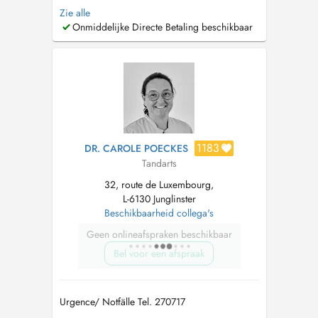
geringster sozialer Beeinträchtigung in einer
Zie alle
freundlichen Atmosphäre, in der unsere
Onmiddelijke Directe Betaling beschikbaar
Patienten im Mittelpunkt stehen. Wichtig ist uns
auch aktuelles Fachwissen durch umfangreiche
Fortbildung zum Vort...
1183
DR. CAROLE POECKES
Tandarts
32, route de Luxembourg,
L-6130 Junglinster
Beschikbaarheid collega's
Geen onlineafspraken beschikbaar
Bel voor een afspraak
Urgence/ Notfälle Tel. 270717