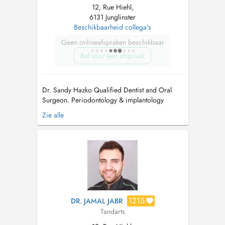
12, Rue Hiehl,
6131 Junglinster
Beschikbaarheid collega's
Geen onlineafspraken beschikbaar
Bel voor een afspraak
Dr. Sandy Hazko Qualified Dentist and Oral
Surgeon. Periodontology & implantology
Completed dental studies at Hannover Medical
Zie alle
School (Medizinische Hochschule Hannover),
Germany, from 2014 to 2019. Worked as a
dentist in a private practice in Hildesheim,
Germany, from 2020 to 2022. Com...
1215
DR. JAMAL JABR
Tandarts