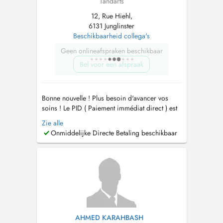
Tandarts
12, Rue Hiehl,
6131 Junglinster
Beschikbaarheid collega's
Geen onlineafspraken beschikbaar
Bel voor een afspraak
Bonne nouvelle ! Plus besoin d'avancer vos
soins ! Le PID ( Paiement immédiat direct ) est
maintenant disponible chez nous ! Vous
Zie alle
payerez seulement 10 à 15 % de vos soins.
Onmiddelijke Directe Betaling beschikbaar
Notre Centre Dentaire vous accueille du lundi
au vendredi de 9h à 19h et le samedi de 10h à
17h30 avec ou sans rendez-vous. ...
AHMED KARAHBASH