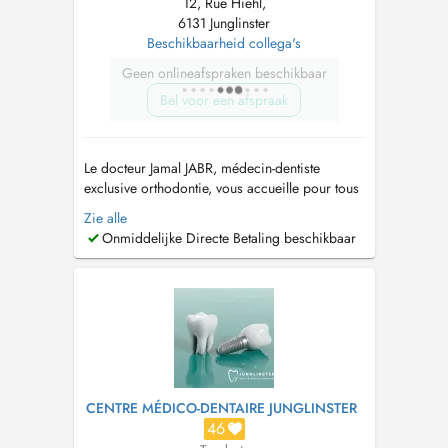
12, Rue Hiehl,
6131 Junglinster
Beschikbaarheid collega's
Geen onlineafspraken beschikbaar
Bel voor een afspraak
Le docteur Jamal JABR, médecin-dentiste
exclusive orthodontie, vous accueille pour tous
vos besoins en soins orthodontiques pour les
Zie alle
enfants et les adultes. Il propose des traitements
Onmiddelijke Directe Betaling beschikbaar
avec plusieurs sortes d'appareillages, dont les
aligneurs transparents. Il vous reçoit également
pour les trouble...
CENTRE MÉDICO-DENTAIRE JUNGLINSTER
46