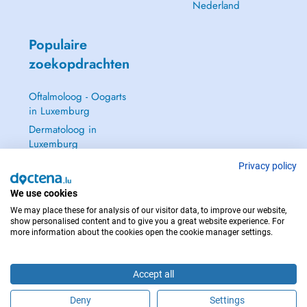
Nederland
Populaire
zoekopdrachten
Oftalmoloog - Oogarts
in Luxemburg
Dermatoloog in
Luxemburg
Huisarts in Luxemburg
Privacy policy
Gynaecoloog in
We use cookies
Luxemburg
We may place these for analysis of our visitor data, to improve our website,
Zie alle →
show personalised content and to give you a great website experience. For
more information about the cookies open the cookie manager settings.
Accept all
NEEM IN GEVAL VAN NOOD CONTACT OP MET : 112
Deny
Settings
Copyright © 2026 - DOCTENA S.A. 42, Rue de la Vallée, L-2661 Luxembourg