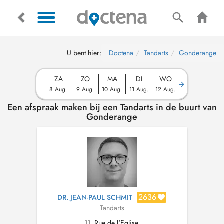
U bent hier:
Doctena
Tandarts
Gonderange
ZA
ZO
MA
DI
WO
8 Aug.
9 Aug.
10 Aug.
11 Aug.
12 Aug.
Een afspraak maken bij een Tandarts in de buurt van
Gonderange
2636
DR. JEAN-PAUL SCHMIT
Tandarts
11, Rue de l'Eglise,