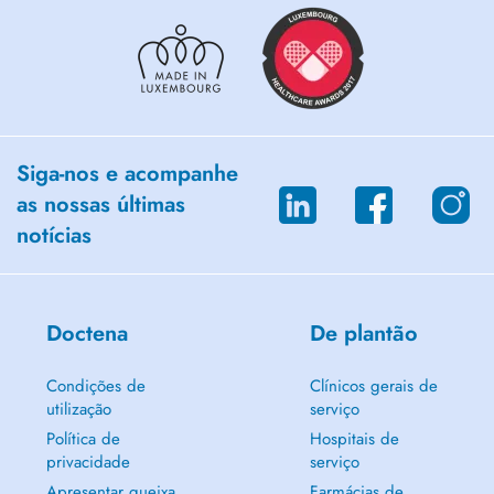
Siga-nos e acompanhe
as nossas últimas
notícias
Doctena
De plantão
Condições de
Clínicos gerais de
utilização
serviço
Política de
Hospitais de
privacidade
serviço
Apresentar queixa
Farmácias de