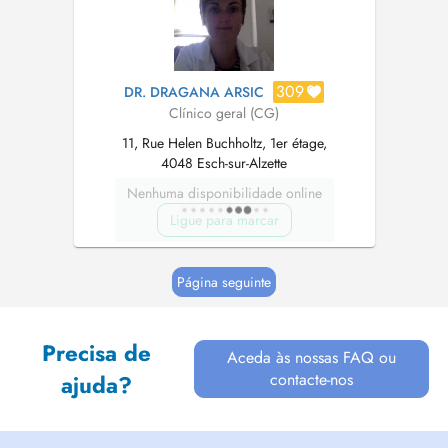
309
DR. DRAGANA ARSIC
Clínico geral (CG)
11, Rue Helen Buchholtz, 1er étage,
4048 Esch-sur-Alzette
Nenhuma disponibilidade online
Ligue para marcar
Página seguinte
Precisa de
Aceda às nossas FAQ ou
contacte-nos
ajuda?