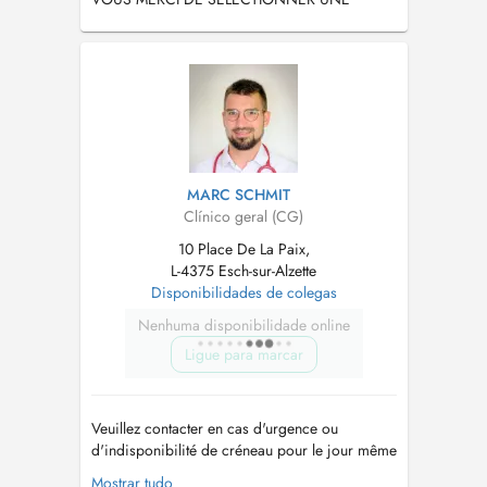
RAISON DE VISITE.
MARC SCHMIT
Clínico geral (CG)
10 Place De La Paix,
L-4375 Esch-sur-Alzette
Disponibilidades de colegas
Nenhuma disponibilidade online
Ligue para marcar
Veuillez contacter en cas d'urgence ou
d'indisponibilité de créneau pour le jour même
sur le site DOCTENA, le 00352 57 22 32,
Mostrar tudo