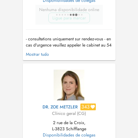
Disponibilidades de colegas
Nenhuma disponibilidade online
Ligue para marcar
- consultations uniquement sur rendez-vous - en
cas d'urgence veuillez appeler le cabinet au 54
82 98 - en cas de toux et de fièvre, veuillez svp
Mostrar tudo
porter un masque au cabinet - pour toute
question merci d'appeler au 54 82 98 -
Termine nur nach Vereinbarung - Im Falle eines
dringenden Problemes...
343
DR. ZOE METZLER
Clínico geral (CG)
2 rue de la Croix,
L-3823 Schifflange
Disponibilidades de colegas