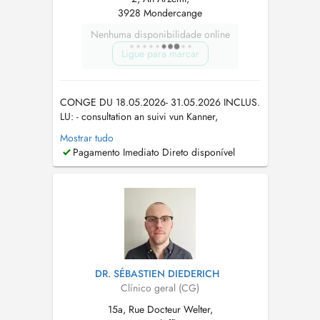
3928 Mondercange
Nenhuma disponibilidade online
Ligue para marcar
CONGE DU 18.05.2026- 31.05.2026 INCLUS.
LU: - consultation an suivi vun Kanner,
Jugendlecher, Erwuessener a Senioren un -
Mostrar tudo
Hausvisiten fir Patienten dei der Praxis bekannt
Pagamento Imediato Direto disponível
sin - Certificate vir de Führerschein etc Vir
Urgencë rufft w.e.g an de Cabinet un op de 57
20 77 20. Fir Ordonnances...
DR. SÉBASTIEN DIEDERICH
Clínico geral (CG)
15a, Rue Docteur Welter,