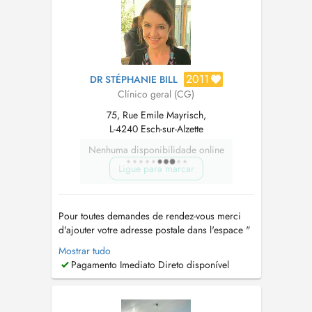
https://www.pharmacie...
2011
DR STÉPHANIE BILL
Clínico geral (CG)
75, Rue Emile Mayrisch,
L-4240 Esch-sur-Alzette
Nenhuma disponibilidade online
Ligue para marcar
Pour toutes demandes de rendez-vous merci
d'ajouter votre adresse postale dans l'espace "
notes " Consultations les lundi, mardi,
Mostrar tudo
mercredi, jeudi, vendredi Dr Stéphanie BILL
Pagamento Imediato Direto disponível
Nous vous prions de bien vouloir vous munir
de votre carte de sécurité sociale et de votre
carte de vaccination lors de la...