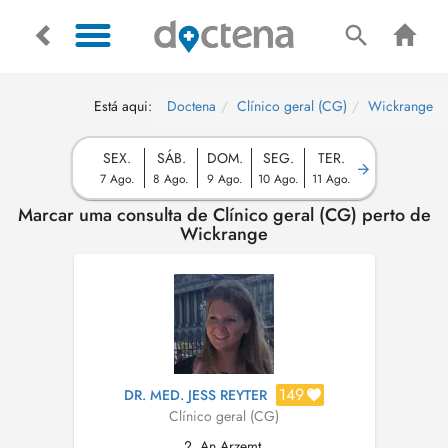
Está aqui:
Doctena
Clínico geral (CG)
Wickrange
SEX.
SÁB.
DOM.
SEG.
TER.
7 Ago.
8 Ago.
9 Ago.
10 Ago.
11 Ago.
Marcar uma consulta de Clínico geral (CG) perto de
Wickrange
149
DR. MED. JESS REYTER
Clínico geral (CG)
2, An Arzemt,