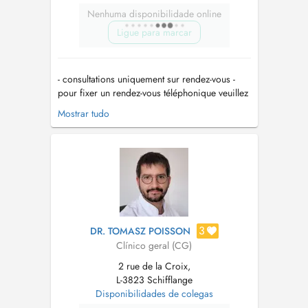
Nenhuma disponibilidade online
Ligue para marcar
- consultations uniquement sur rendez-vous -
pour fixer un rendez-vous téléphonique veuillez
appeler le secrétariat au 54 82 98 - en cas
Mostrar tudo
d'urgences veuillez appeler le cabinet au 54 82
98 - en cas de toux et de fièvre, veuillez svp
porter un masque au cabinet - les rendez-vous
non respectés ser...
3
DR. TOMASZ POISSON
Clínico geral (CG)
2 rue de la Croix,
L-3823 Schifflange
Disponibilidades de colegas