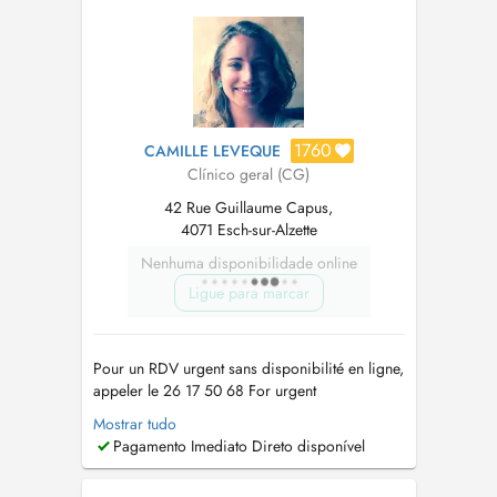
1760
CAMILLE LEVEQUE
Clínico geral (CG)
42 Rue Guillaume Capus,
4071 Esch-sur-Alzette
Nenhuma disponibilidade online
Ligue para marcar
Pour un RDV urgent sans disponibilité en ligne,
appeler le 26 17 50 68 For urgent
appointments not available online, call 26 17 50
Mostrar tudo
68 Prise de RDV possible sur le site cm-
Pagamento Imediato Direto disponível
lallange.lu avec mes collègues. Devant
l'augmentation du nombre de RDV non honoré,