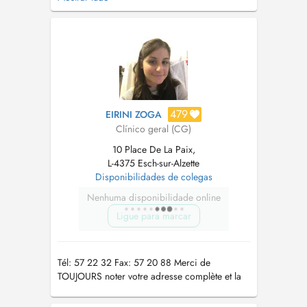
Merci. Im Falle eines Notfalls oder bei Nicht-
Verfügbarkeit von Terminen bei DOCTENA für
den Tag selbst, ruffen sie bitte die 00352 57
22 32 an, danke....
479
EIRINI ZOGA
Clínico geral (CG)
10 Place De La Paix,
L-4375 Esch-sur-Alzette
Disponibilidades de colegas
Nenhuma disponibilidade online
Ligue para marcar
Tél: 57 22 32 Fax: 57 20 88 Merci de
TOUJOURS noter votre adresse complète et la
matricule svp dans les commentaires quand
vous prenez un RdV.