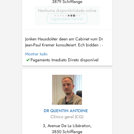
3879 Schifflange
Nenhuma disponibilidade online
Ligue para marcar
Jonken Hausdokter deen am Cabinet vum Dr
Jean-Paul Kremer konsulteiert. Ech bidden : -
den suivi vun Kanner, Jugendlecher,
Mostrar tudo
Erwuessener a Senioren un - betreiung vun
Pagamento Imediato Direto disponível
akuten ewéi chronesch Krankheete -
Visitten Doheem. - Impfunge. - Certificate vir
de Permis, an all Sportaarten - Behand...
DR QUENTIN ANTOINE
Clínico geral (CG)
3, Avenue De La Libération,
3850 Schifflange