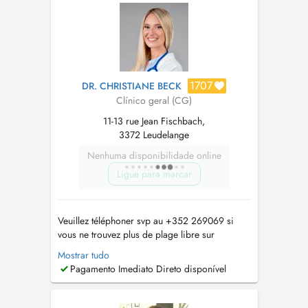
tout RDV non annulé sera facturé. Le cabin...
1707
DR. CHRISTIANE BECK
Clínico geral (CG)
11-13 rue Jean Fischbach,
3372 Leudelange
Nenhuma disponibilidade online
Ligue para marcar
Veuillez téléphoner svp au +352 269069 si
vous ne trouvez plus de plage libre sur
doctena.lu Fax 26906970 Mail:
Mostrar tudo
cmleudelange@pt.lu
Vous pouvez demander les
Pagamento Imediato Direto disponível
renouvellements d'ordonnance via mail
Consultations d'enfants à partir de 5 ans
Pharmacies de garde :