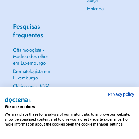
Suíça
Holanda
Pesquisas
frequentes
Oftalmologista -
Médico dos olhos
em Luxemburgo
Dermatologista em
Luxemburgo
Clínico geral (CG)
em Luxemburgo
Privacy policy
Ginecologista em
We use cookies
Luxemburgo
We may place these for analysis of our visitor data, to improve our website,
Mostrar tudo →
show personalised content and to give you a great website experience. For
more information about the cookies open the cookie manager settings.