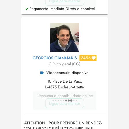
Ligue para marcar
Pagamento Imediato Direto disponível
2485
GEORGIOS GIANNAKIS
Clínico geral (CG)
Videoconsulta disponível
10 Place De La Paix,
L-4375 Esch-sur-Alzette
Nenhuma disponibilidade online
Ligue para marcar
ATTENTION ! POUR PRENDRE UN RENDEZ-
VOUS MERCI DE SÉLECTIONNER UNE