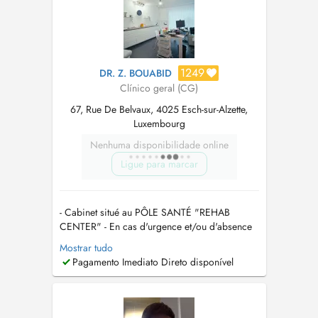
1249
DR. Z. BOUABID
Clínico geral (CG)
67, Rue De Belvaux, 4025 Esch-sur-Alzette,
Luxembourg
Nenhuma disponibilidade online
Ligue para marcar
- Cabinet situé au PÔLE SANTÉ "REHAB
CENTER" - En cas d'urgence et/ou d'absence
de disponibilité en ligne, veuillez contacter le
Mostrar tudo
(00352) 20 26 31 24. Pour une demande de
Pagamento Imediato Direto disponível
visite à domicile, contactez le (00352) 20 26
31 24 - NOUVEAU: pratique possible du Tiers
payant (PID) - Langues parlées: fran...