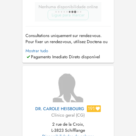
Nenhuma disponibilidade online
Ligue para marcar
Consultations uniquement sur rendez-vous.
Pour fixer un rendez-vous, utilisez Doctena ou
appelez le secrétariat au +352 54 04 96. En
Mostrar tudo
collaboration avec Docteur Masclet. Il y a deux
Pagamento Imediato Direto disponível
accès possibles : - Le premier se situe au 3
Avenue de la Libération. Le cabinet est au 1er
étage. En princi...
191
DR. CAROLE HEISBOURG
Clínico geral (CG)
2 rue de la Croix,
L-3823 Schifflange