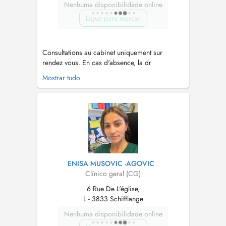
Nenhuma disponibilidade online
Ligue para marcar
Consultations au cabinet uniquement sur
rendez vous. En cas d'absence, la dr
Grammatikou assure le remplacement depuis
Mostrar tudo
aout 2023. Les rendez vous pour une
vaccination anti-covid 19 ne peuvent être pris
que par téléphone et ne peuvent pas être
combinés à d'autre motif de consultation. Pour
toute...
ENISA MUSOVIC -AGOVIC
Clínico geral (CG)
6 Rue De L'église,
L - 3833 Schifflange
Nenhuma disponibilidade online