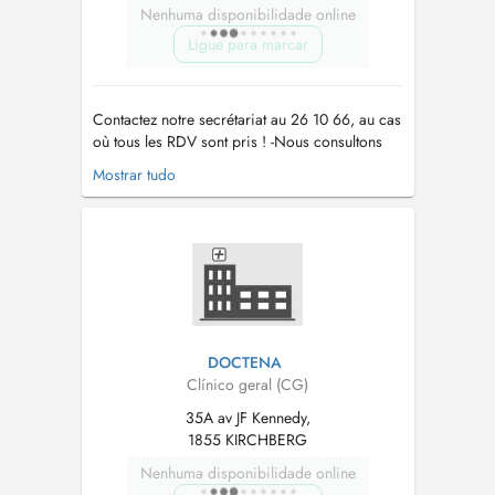
Nenhuma disponibilidade online
Ligue para marcar
Contactez notre secrétariat au 26 10 66, au cas
où tous les RDV sont pris ! -Nous consultons
des enfants à partir de 2 ans. -Vaccination
Mostrar tudo
Covid uniquement sur RDV par téléphone !! -
Pour tout RDV (par Doctena ou par téléphone)
un supplément d'honoraire pour convenance
personnelle sera demandé. -...
DOCTENA
Clínico geral (CG)
35A av JF Kennedy,
1855 KIRCHBERG
Nenhuma disponibilidade online