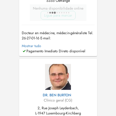
5355 Oetrange
Nenhuma disponibilidade online
Ligue para marcar
Docteur en médecine, médecin-généraliste Tel.
26-27-01-16 E-mail:
allgemeinmediziner_lux@outlook.com
In
Mostrar tudo
meiner Praxis biete ich eine umfassende
Pagamento Imediato Direto disponível
medizinische Betreuung im Bereich der
Allgemeinmedizin an. Der Fokus liegt auf einer
individuellen Versorgung, die sowohl
körperliche als auch psychis...
DR. BEN BURTON
Clínico geral (CG)
2, Rue Joseph Leydenbach,
L-1947 Luxembourg-Kirchberg