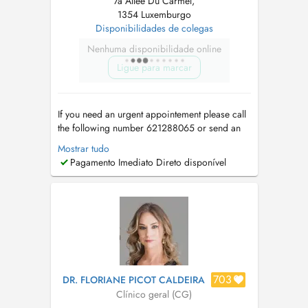
7a Allée Du Carmel,
1354 Luxemburgo
Disponibilidades de colegas
Nenhuma disponibilidade online
Ligue para marcar
If you need an urgent appointement please call
the following number 621288065 or send an
email to
medicent@pt.lu
. Si vous avez besoin
Mostrar tudo
d'un RDV en urgence veuillez svp contacter le
Pagamento Imediato Direto disponível
secrétariat au 621288065 ou écrivez un mail à
medicent@pt.lu
. If it's your first appointement
please send your deta...
703
DR. FLORIANE PICOT CALDEIRA
Clínico geral (CG)