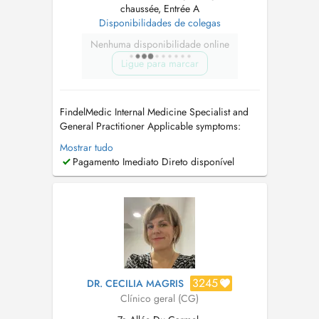
chaussée, Entrée A
Disponibilidades de colegas
Nenhuma disponibilidade online
Ligue para marcar
FindelMedic Internal Medicine Specialist and
General Practitioner Applicable symptoms:
unintentional weight loss or weight gain /
Mostrar tudo
cardiovascular problems / high blood
Pagamento Imediato Direto disponível
pressure (hypertension) / rapid heartbeat /
palpitations / swollen legs or edema (fluid
retention) / respiratory infections and br...
3245
DR. CECILIA MAGRIS
Clínico geral (CG)