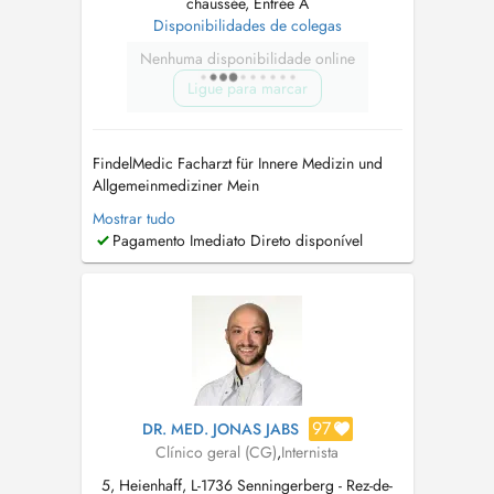
chaussée, Entrée A
Disponibilidades de colegas
Nenhuma disponibilidade online
Ligue para marcar
FindelMedic Facharzt für Innere Medizin und
Allgemeinmediziner Mein
Behandlungsspektrum umfasst unter anderem:
Mostrar tudo
Herz-Kreislauf-Beschwerden, Herzrasen/
Pagamento Imediato Direto disponível
Herzstolpern (Palpitationen), geschwollene
Beine/Ödeme, Atemwegsinfekte, Husten (akut
oder chronisch), Atemnot, diagnostiziertes
oder vermutetes As...
97
DR. MED. JONAS JABS
Clínico geral (CG)
,
Internista
5, Heienhaff, L-1736 Senningerberg - Rez-de-