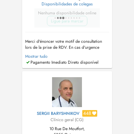
Disponibilidades de colegas
Nenhuma disponibilidade online
Ligue para marcar
Merci d'énoncer votre motif de consultation
lors de la prise de RDV. En cas d'urgence
vitale, veuillez appeler le 112. Pour un rdv
Mostrar tudo
urgent et en cas de non disponibilité via
Pagamento Imediato Direto disponível
doctena, prière d'appeler le secrétariat au
621288065 ou d'écrire un email au
medicent@pt.lu
. En cas de rendez-vous no...
448
SERGII BARYSHNIKOV
Clínico geral (CG)
10 Rue De Moutfort,