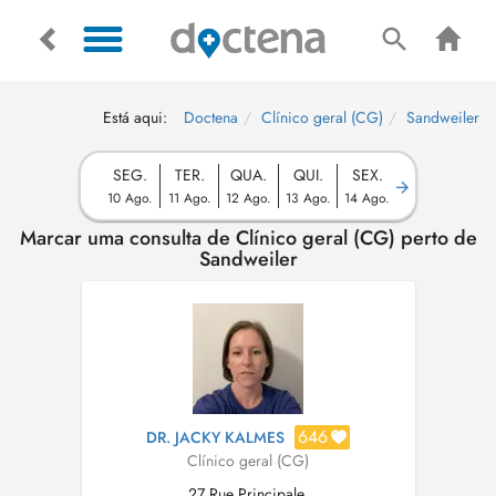
Está aqui:
Doctena
Clínico geral (CG)
Sandweiler
SEG.
TER.
QUA.
QUI.
SEX.
10 Ago.
11 Ago.
12 Ago.
13 Ago.
14 Ago.
Marcar uma consulta de Clínico geral (CG) perto de
Sandweiler
646
DR. JACKY KALMES
Clínico geral (CG)
27 Rue Principale,