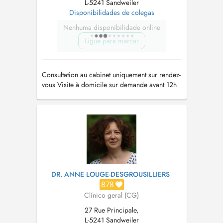
L-5241 Sandweiler
Disponibilidades de colegas
Nenhuma disponibilidade online
Ligue para marcar
Consultation au cabinet uniquement sur rendez-
vous Visite à domicile sur demande avant 12h
Tél: 35 90 51
DR. ANNE LOUGE-DESGROUSILLIERS
878
Clínico geral (CG)
27 Rue Principale,
L-5241 Sandweiler