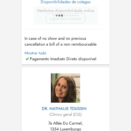
Disponibilidades de colegas
Nenhuma disponibilidade online
Ligue para marcar
In case of no show and no previous
cancellation a bill of a non reimboursable
consultation will be sent. En cas de rendez-vous
Mostrar tudo
non respecté et non annulé deux heures à
Pagamento Imediato Direto disponível
l'avance le prix d'une consultation sera facturé (
non remboursable )....
DR. NATHALIE TOUSSIN
Clínico geral (CG)
7a Allée Du Carmel,
1354 Luxemburgo