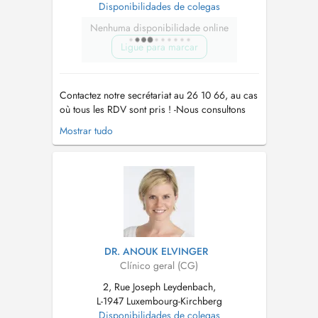
Disponibilidades de colegas
Nenhuma disponibilidade online
Ligue para marcar
Contactez notre secrétariat au 26 10 66, au cas
où tous les RDV sont pris ! -Nous consultons
des enfants à partir de 2 ans. -Vaccination
Mostrar tudo
Covid uniquement sur RDV par téléphone !! -
Pour tout RDV (par Doctena ou par téléphone)
un supplément d'honoraire pour convenance
personnelle sera demandé. ...
DR. ANOUK ELVINGER
Clínico geral (CG)
2, Rue Joseph Leydenbach,
L-1947 Luxembourg-Kirchberg
Disponibilidades de colegas