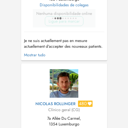
Disponibilidades de colegas
Nenhuma disponibilidade online
Ligue para marcar
Je ne suis actuellement pas en mesure
actuellement d'accepter des nouveaux patients.
En cas de rendez-vous non respecté et non
Mostrar tudo
annulé deux heures à l'avance le prix d'une
consultation sera facturé ( non-remboursable ).
Vous êtes déjà patient? Votre nom, prénom et
date de naissance sont suffis...
480
NICOLAS ROLLINGER
Clínico geral (CG)
7a Allée Du Carmel,
1354 Luxemburgo