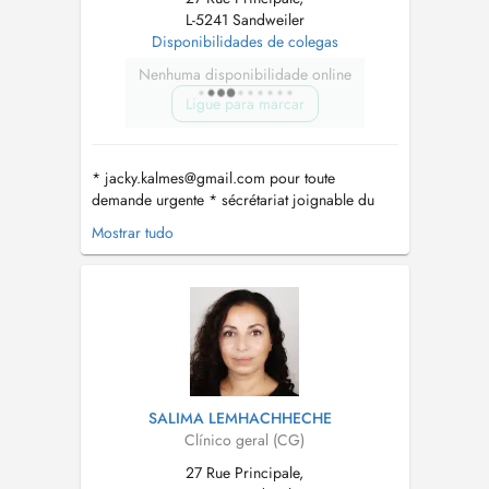
L-5241 Sandweiler
Disponibilidades de colegas
Nenhuma disponibilidade online
Ligue para marcar
*
jacky.kalmes@gmail.com
pour toute
demande urgente * sécrétariat joignable du
lundi-vendredi de 8h-11h au numéro 35 04 56
Mostrar tudo
* horaires des consultations UNIQUEMENT
SUR RDV : - Lun: 8h-11h45 et 14h-16h30 - Mar:
8h-11h45 et 14h-16h30 - Mer: 8h-11h45 et 14h-
16h30 - Jeu: absente - Ven:...
SALIMA LEMHACHHECHE
Clínico geral (CG)
27 Rue Principale,