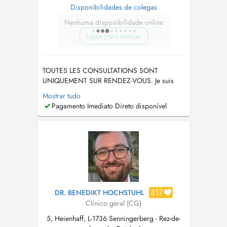
Disponibilidades de colegas
Nenhuma disponibilidade online
Ligue para marcar
TOUTES LES CONSULTATIONS SONT
UNIQUEMENT SUR RENDEZ-VOUS. Je suis
absente du7 au 16 août et du 21 au 27
Mostrar tudo
septembre 2026. Ech sinn net do vum 7. bis
Pagamento Imediato Direto disponível
dem 16. August an vum 21. bis dem 27
September 2026. TÉLÉPHONE 26 35 21 18....
317
DR. BENEDIKT HOCHSTUHL
Clínico geral (CG)
5, Heienhaff, L-1736 Senningerberg - Rez-de-