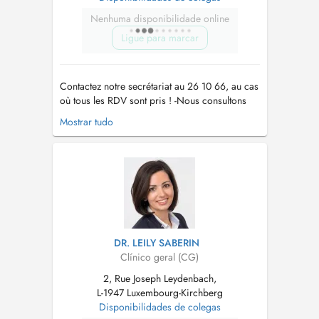
Nenhuma disponibilidade online
Ligue para marcar
Contactez notre secrétariat au 26 10 66, au cas
où tous les RDV sont pris ! -Nous consultons
des enfants à partir de 2 ans. -Vaccination
Mostrar tudo
Covid uniquement sur RDV par téléphone !! -
Pour tout RDV (par Doctena ou par téléphone)
un supplément d'honoraire pour convenance
personnelle sera demandé. -...
DR. LEILY SABERIN
Clínico geral (CG)
2, Rue Joseph Leydenbach,
L-1947 Luxembourg-Kirchberg
Disponibilidades de colegas