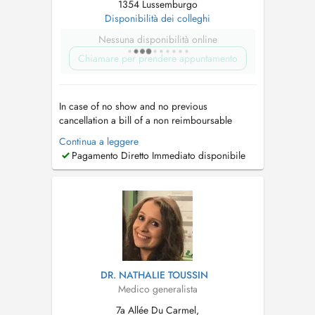
1354 Lussemburgo
Disponibilità dei colleghi
Nessuna disponibilità online
Chiamare per prendere appuntamento
In case of no show and no previous
cancellation a bill of a non reimboursable
consultation will be sent. En cas de rendez-vous
Continua a leggere
non respecté et non annulé deux heures à
Pagamento Diretto Immediato disponibile
l'avance le prix d'une consultation sera facturé (
non remboursable )....
DR. NATHALIE TOUSSIN
Medico generalista
7a Allée Du Carmel,