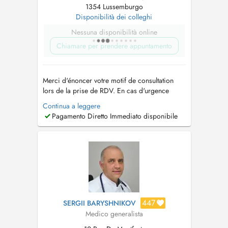
1354 Lussemburgo
Disponibilità dei colleghi
Nessuna disponibilità online
Chiamare per prendere appuntamento
Merci d'énoncer votre motif de consultation
lors de la prise de RDV. En cas d'urgence
vitale, veuillez appeler le 112. Pour un rdv
Continua a leggere
urgent et en cas de non disponibilité via
Pagamento Diretto Immediato disponibile
doctena, prière d'appeler le secrétariat au
621288065 ou d'écrire un email au
medicent@pt.lu
. En cas de rendez-vous no...
447
SERGII BARYSHNIKOV
Medico generalista