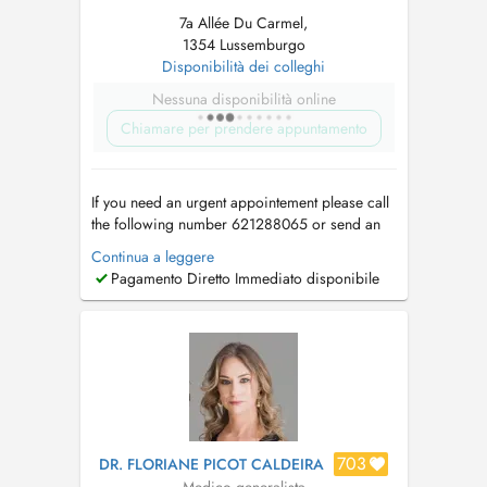
7a Allée Du Carmel,
1354 Lussemburgo
Disponibilità dei colleghi
Nessuna disponibilità online
Chiamare per prendere appuntamento
If you need an urgent appointement please call
the following number 621288065 or send an
email to
medicent@pt.lu
. Si vous avez besoin
Continua a leggere
d'un RDV en urgence veuillez svp contacter le
Pagamento Diretto Immediato disponibile
secrétariat au 621288065 ou écrivez un mail à
medicent@pt.lu
. If it's your first appointement
please send your deta...
703
DR. FLORIANE PICOT CALDEIRA