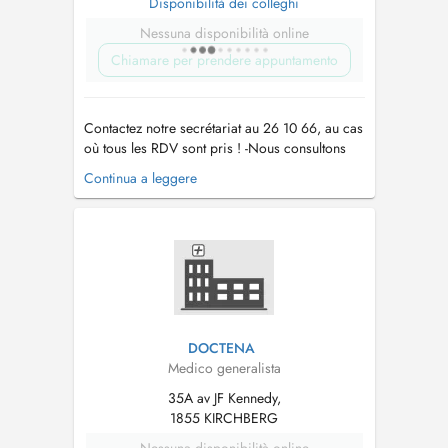
Disponibilità dei colleghi
Nessuna disponibilità online
Chiamare per prendere appuntamento
Contactez notre secrétariat au 26 10 66, au cas
où tous les RDV sont pris ! -Nous consultons
des enfants à partir de 2 ans. -Vaccination
Continua a leggere
Covid uniquement sur RDV par téléphone !! -
Pour tout RDV (par Doctena ou par téléphone)
un supplément d'honoraire pour convenance
personnelle sera demandé. -...
DOCTENA
Medico generalista
35A av JF Kennedy,
1855 KIRCHBERG