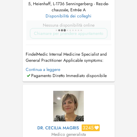
5, Heienhaff, L-1736 Senningerberg - Rez-de-
chaussée, Entrée A
Disponibilità dei colleghi
Nessuna disponibilità online
Chiamare per prendere appuntamento
FindelMedic Internal Medicine Specialist and
General Practitioner Applicable symptoms:
unintentional weight loss or weight gain /
Continua a leggere
cardiovascular problems / high blood
Pagamento Diretto Immediato disponibile
pressure (hypertension) / rapid heartbeat /
palpitations / swollen legs or edema (fluid
retention) / respiratory infections and br...
3245
DR. CECILIA MAGRIS
Medico generalista