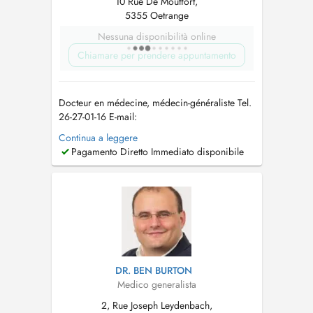
10 Rue De Moutfort,
5355 Oetrange
Nessuna disponibilità online
Chiamare per prendere appuntamento
Docteur en médecine, médecin-généraliste Tel.
26-27-01-16 E-mail:
allgemeinmediziner_lux@outlook.com
In
Continua a leggere
meiner Praxis biete ich eine umfassende
Pagamento Diretto Immediato disponibile
medizinische Betreuung im Bereich der
Allgemeinmedizin an. Der Fokus liegt auf einer
individuellen Versorgung, die sowohl
körperliche als auch psychis...
DR. BEN BURTON
Medico generalista
2, Rue Joseph Leydenbach,