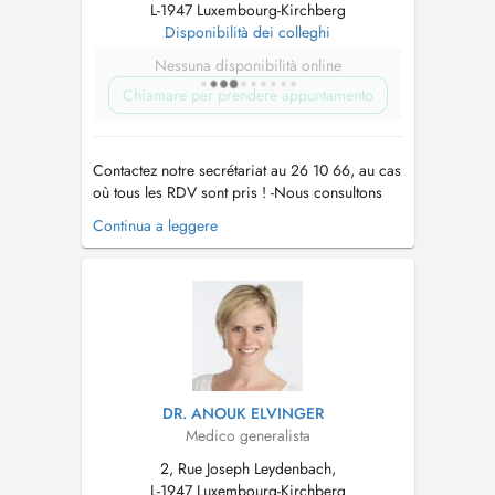
L-1947 Luxembourg-Kirchberg
Disponibilità dei colleghi
Nessuna disponibilità online
Chiamare per prendere appuntamento
Contactez notre secrétariat au 26 10 66, au cas
où tous les RDV sont pris ! -Nous consultons
des enfants à partir de 2 ans. -Vaccination
Continua a leggere
Covid uniquement sur RDV par téléphone !! -
Pour tout RDV (par Doctena ou par téléphone)
un supplément d'honoraire pour convenance
personnelle sera demandé. ...
DR. ANOUK ELVINGER
Medico generalista
2, Rue Joseph Leydenbach,
L-1947 Luxembourg-Kirchberg