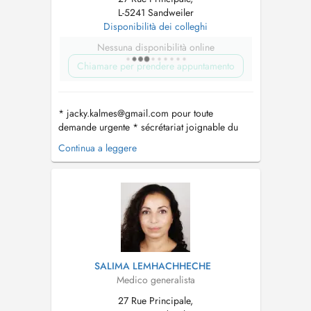
L-5241 Sandweiler
Disponibilità dei colleghi
Nessuna disponibilità online
Chiamare per prendere appuntamento
*
jacky.kalmes@gmail.com
pour toute
demande urgente * sécrétariat joignable du
lundi-vendredi de 8h-11h au numéro 35 04 56
Continua a leggere
* horaires des consultations UNIQUEMENT
SUR RDV : - Lun: 8h-11h45 et 14h-16h30 - Mar:
8h-11h45 et 14h-16h30 - Mer: 8h-11h45 et 14h-
16h30 - Jeu: absente - Ven:...
SALIMA LEMHACHHECHE
Medico generalista
27 Rue Principale,