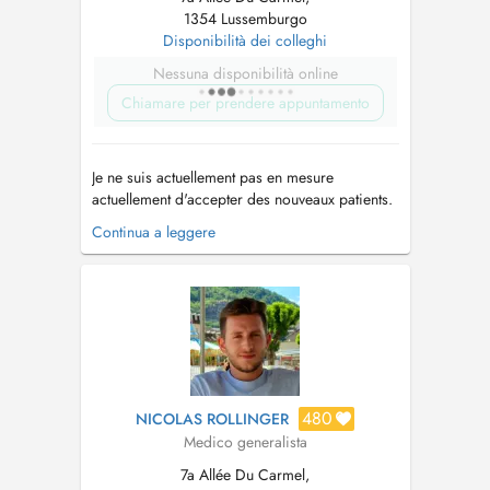
1354 Lussemburgo
Disponibilità dei colleghi
Nessuna disponibilità online
Chiamare per prendere appuntamento
Je ne suis actuellement pas en mesure
actuellement d'accepter des nouveaux patients.
En cas de rendez-vous non respecté et non
Continua a leggere
annulé deux heures à l'avance le prix d'une
consultation sera facturé ( non-remboursable ).
Vous êtes déjà patient? Votre nom, prénom et
date de naissance sont suffis...
480
NICOLAS ROLLINGER
Medico generalista
7a Allée Du Carmel,