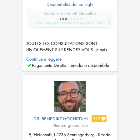
Disponibilità dei colleghi
Nessuna disponibilità online
Chiamare per prendere appuntamento
TOUTES LES CONSULTATIONS SONT
UNIQUEMENT SUR RENDEZ-VOUS. Je suis
absente du7 au 16 août et du 21 au 27
Continua a leggere
septembre 2026. Ech sinn net do vum 7. bis
Pagamento Diretto Immediato disponibile
dem 16. August an vum 21. bis dem 27
September 2026. TÉLÉPHONE 26 35 21 18....
315
DR. BENEDIKT HOCHSTUHL
Medico generalista
5, Heienhaff, L-1736 Senningerberg - Rez-de-