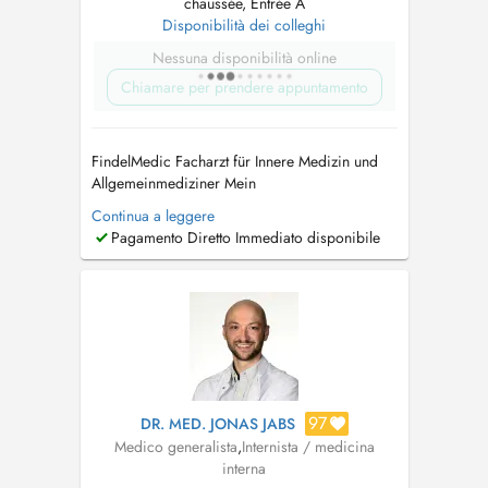
chaussée, Entrée A
Disponibilità dei colleghi
Nessuna disponibilità online
Chiamare per prendere appuntamento
FindelMedic Facharzt für Innere Medizin und
Allgemeinmediziner Mein
Behandlungsspektrum umfasst unter anderem:
Continua a leggere
Herz-Kreislauf-Beschwerden, Herzrasen/
Pagamento Diretto Immediato disponibile
Herzstolpern (Palpitationen), geschwollene
Beine/Ödeme, Atemwegsinfekte, Husten (akut
oder chronisch), Atemnot, diagnostiziertes
oder vermutetes As...
97
DR. MED. JONAS JABS
Medico generalista
,
Internista / medicina
interna