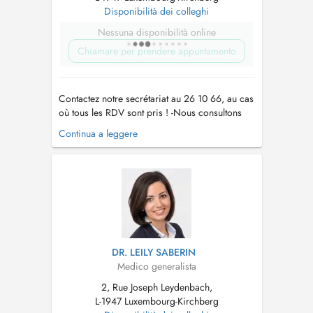
Disponibilità dei colleghi
Nessuna disponibilità online
Chiamare per prendere appuntamento
Contactez notre secrétariat au 26 10 66, au cas
où tous les RDV sont pris ! -Nous consultons
des enfants à partir de 2 ans. -Vaccination
Continua a leggere
Covid uniquement sur RDV par téléphone !! -
Pour tout RDV (par Doctena ou par téléphone)
un supplément d'honoraire pour convenance
personnelle sera demandé. -...
DR. LEILY SABERIN
Medico generalista
2, Rue Joseph Leydenbach,
L-1947 Luxembourg-Kirchberg