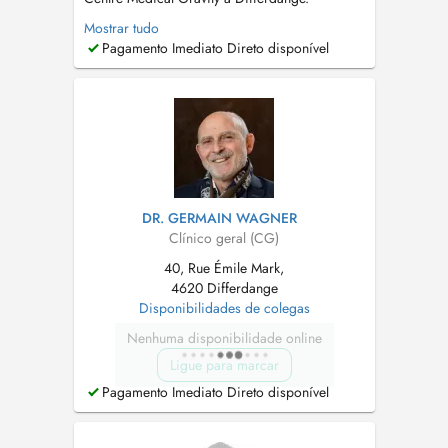
Formation approfondie en Sciences médicales
Mostrar tudo
à l'Université de Strasbourg de 2013 à 2019.
Pagamento Imediato Direto disponível
Spécialisation en Médecine générale à
l'Université du Luxembourg de 2019 à 2022.
Consultation pour enfants de plus de 2 ans. ...
DR. GERMAIN WAGNER
Clínico geral (CG)
40, Rue Émile Mark,
4620 Differdange
Disponibilidades de colegas
Nenhuma disponibilidade online
Ligue para marcar
Pagamento Imediato Direto disponível