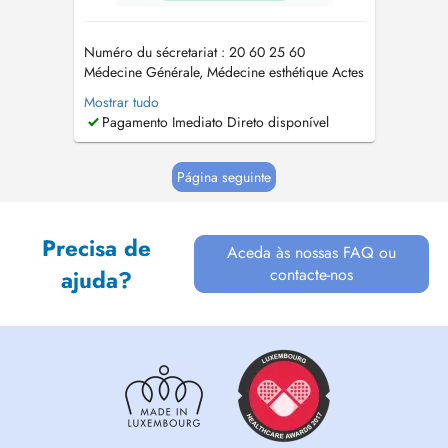
Numéro du sécretariat : 20 60 25 60
Médecine Générale, Médecine esthétique Actes
de médecine esthétique proposés: - injection
Mostrar tudo
de toxine botulique (« Botox ») - injection
Pagamento Imediato Direto disponível
dacide hyaluronique (prochainement) -
peelings (visage, cou, mains - prochainement)
Le cabinet se situe au 1er éta...
Página seguinte
Precisa de
Aceda às nossas FAQ ou
contacte-nos
ajuda?