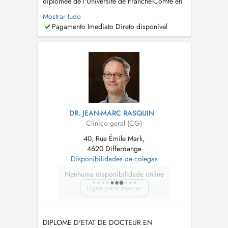
diplômée de l'Université de Franche-Comté en
2023. Elle a suivi une formation approfondie
Mostrar tudo
en Sciences Médicales (2014-2019) puis une
Pagamento Imediato Direto disponível
formation spécialisée en Médecine Générale
(2020-2023). Consultations proposées -
Consultation de médecine générale -...
DR. JEAN-MARC RASQUIN
Clínico geral (CG)
40, Rue Émile Mark,
4620 Differdange
Disponibilidades de colegas
Nenhuma disponibilidade online
Ligue para marcar
DIPLOME D'ETAT DE DOCTEUR EN