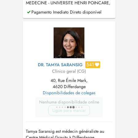
MEDECINE - UNIVERSITE HENRI POINCARE,
NANCY 1
Pagamento Imediato Direto disponível
541
DR. TAMYA SARANSIG
Clínico geral (CG)
40, Rue Émile Mark,
4620 Differdange
Disponibilidades de colegas
Nenhuma disponibilidade online
Ligue para marcar
Tamya Saransig est médecin généraliste au
Centre Médical Gravity à Differdange.