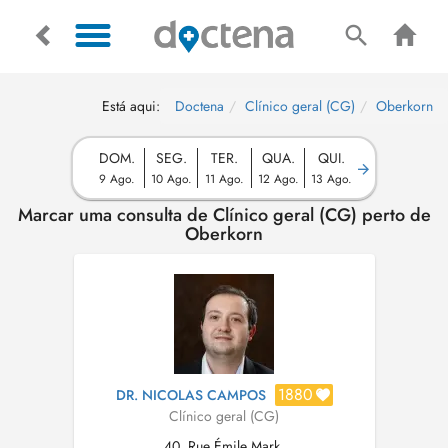
Está aqui:
Doctena
Clínico geral (CG)
Oberkorn
DOM.
SEG.
TER.
QUA.
QUI.
9 Ago.
10 Ago.
11 Ago.
12 Ago.
13 Ago.
Marcar uma consulta de Clínico geral (CG) perto de
Oberkorn
1880
DR. NICOLAS CAMPOS
Clínico geral (CG)
40, Rue Émile Mark,