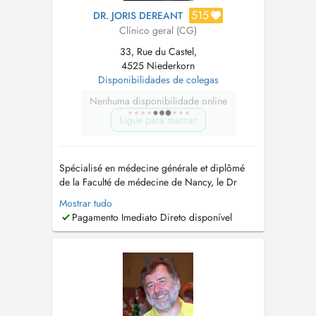
515
DR. JORIS DEREANT
Clínico geral (CG)
33, Rue du Castel,
4525 Niederkorn
Disponibilidades de colegas
Nenhuma disponibilidade online
Ligue para marcar
Spécialisé en médecine générale et diplômé
de la Faculté de médecine de Nancy, le Dr
Joris Dereant propose des consultations de
Mostrar tudo
médecine générale pour les enfants de 0 à 18
Pagamento Imediato Direto disponível
ans et les adultes. Consultations au Centre
Médical PRIMERA Niederkorn (Differdange)
Adresse : 33, rue du Castel, L-4525 ...