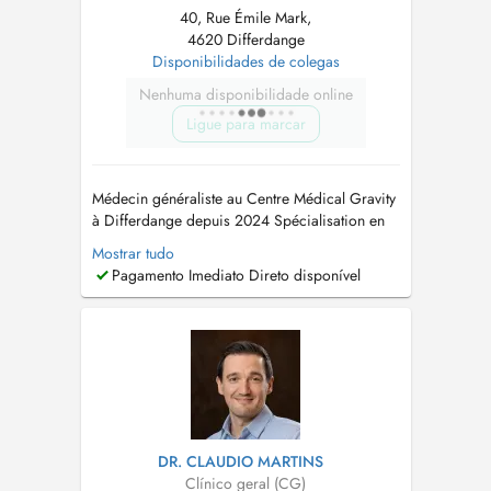
40, Rue Émile Mark,
4620 Differdange
Disponibilidades de colegas
Nenhuma disponibilidade online
Ligue para marcar
Médecin généraliste au Centre Médical Gravity
à Differdange depuis 2024 Spécialisation en
Médecine générale à l'Université de
Mostrar tudo
Luxembourg en 2023 Bachelor et Master en
Pagamento Imediato Direto disponível
Médecine à L'Université Catholique de Louvain
en 2017 et 2020 Prise en charge des enfants à
partir de 3 ans...
DR. CLAUDIO MARTINS
Clínico geral (CG)