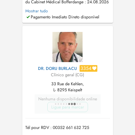
du Cabinet Médical Bofferdange : 24.08.2026
28.08.2026 Les nouveaux patients sont pries
Mostrar tudo
d'envoyer par email-reponse leur nom, prénom
Pagamento Imediato Direto disponível
et adresse postale pour que le rendez-vous soit
accepté. Une plage horaire par patient svp
Consultation pour...
3354
DR. DORU BURLACU
Clínico geral (CG)
33 Rue de Kehlen,
L- 8295 Keispelt
Nenhuma disponibilidade online
Ligue para marcar
Tél pour RDV : 00352 661 632 725