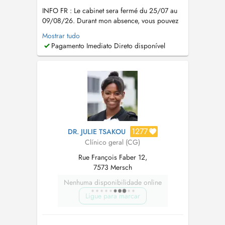
INFO FR : Le cabinet sera fermé du 25/07 au
09/08/26. Durant mon absence, vous pouvez
faire appel : --> la semaine du 27 juillet : au Dr
Mostrar tudo
Tsakou Julie, également disponible via Doctena.
Pagamento Imediato Direto disponível
--> la semaine du 3 aout : à la maison médicale
du Nord via le 112 en soirée et le weekend. EN
: The office ...
1277
DR. JULIE TSAKOU
Clínico geral (CG)
Rue François Faber 12,
7573 Mersch
Nenhuma disponibilidade online
Ligue para marcar