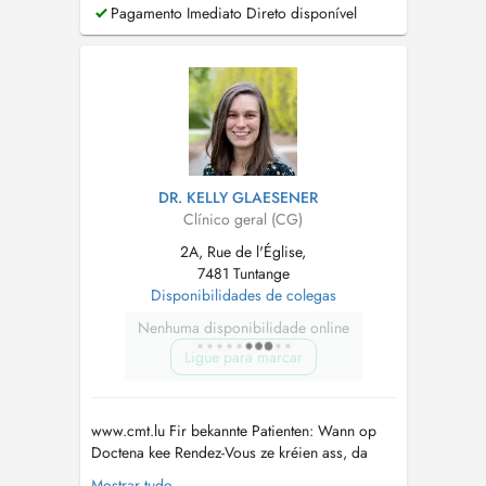
vous ne trouvez pas de rendez-vous sur
Pagamento Imediato Direto disponível
Doctena, n'hésitez pas de nous appeler....
DR. KELLY GLAESENER
Clínico geral (CG)
2A, Rue de l'Église,
7481 Tuntange
Disponibilidades de colegas
Nenhuma disponibilidade online
Ligue para marcar
www.cmt.lu Fir bekannte Patienten: Wann op
Doctena kee Rendez-Vous ze kréien ass, da
rufft eis gären un. Pour patients connus: Si
Mostrar tudo