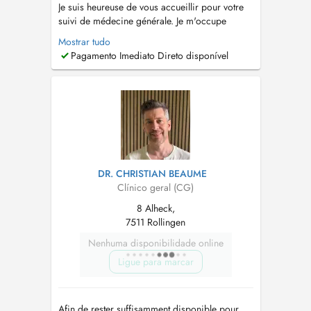
Je suis heureuse de vous accueillir pour votre
suivi de médecine générale. Je m'occupe
également de la santé des enfants dès la
Mostrar tudo
naissance jusqu'à l'âge adulte, y compris les
Pagamento Imediato Direto disponível
vaccins. Ainsi que de la santé de la femme (
mis à part le suivi de grossesses). Je réalise
également des échographies abdomin...
DR. CHRISTIAN BEAUME
Clínico geral (CG)
8 Alheck,
7511 Rollingen
Nenhuma disponibilidade online
Ligue para marcar
Afin de rester suffisamment disponible pour