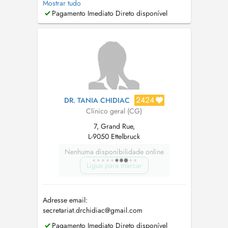
Mostrar tudo
Centre Médical Tënten 2A, rue de l'Eglise L
Pagamento Imediato Direto disponível
7481 Tuntange Tel : 26 39 63 Fax : 26 39 63
63 www.cmt.lu mail :
info@cmt.lu
Le Dr Keipes
remplace également le...
2424
DR. TANIA CHIDIAC
Clínico geral (CG)
7, Grand Rue,
L-9050 Ettelbruck
Nenhuma disponibilidade online
Ligue para marcar
Adresse email:
secretariat.drchidiac@gmail.com
Pagamento Imediato Direto disponível