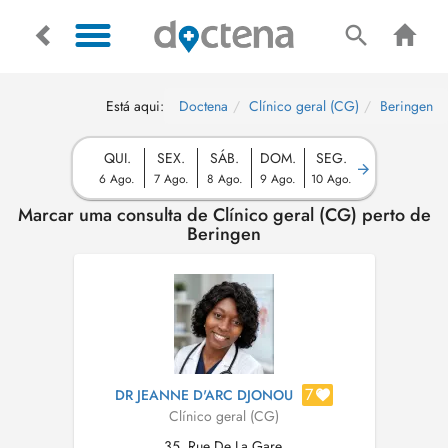
Está aqui:
Doctena
Clínico geral (CG)
Beringen
QUI.
SEX.
SÁB.
DOM.
SEG.
6 Ago.
7 Ago.
8 Ago.
9 Ago.
10 Ago.
Marcar uma consulta de Clínico geral (CG) perto de
Beringen
7
DR JEANNE D'ARC DJONOU
Clínico geral (CG)
35, Rue De La Gare,