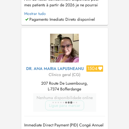
mes patients à partir de 2026 je ne pourrai
plus accepter des nouveaux patients sauf les
Mostrar tudo
habitants du Canton de Mersch. Mes anciens
Pagamento Imediato Direto disponível
patients du Centre médical Cents comptent
comme aussi patients connus. Pendant les
vacances d'été le cabinet sera fermé du ...
1504
DR. ANA MARIA LAPUSNEANU
Clínico geral (CG)
207 Route De Luxembourg,
L-7374 Bofferdange
Nenhuma disponibilidade online
Ligue para marcar
Immediate Direct Payment (PID) Congé Annuel