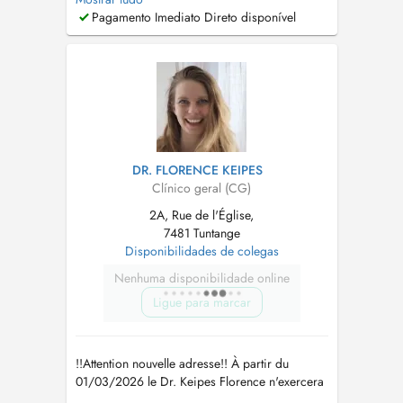
vous ne trouvez pas de rendez-vous sur
Pagamento Imediato Direto disponível
Doctena, n'hésitez pas de nous appeler....
DR. FLORENCE KEIPES
Clínico geral (CG)
2A, Rue de l'Église,
7481 Tuntange
Disponibilidades de colegas
Nenhuma disponibilidade online
Ligue para marcar
!!Attention nouvelle adresse!! À partir du
01/03/2026 le Dr. Keipes Florence n'exercera
plus au Cabinet Médical Steinsel, mais au