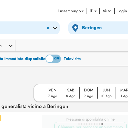
Lussemburgo
IT
Aiuto
Login
×
m
to Immediato disponibile
Televisita
ON
OFF
VEN
SAB
DOM
LUN
MA
7 Ago
8 Ago
9 Ago
10 Ago
11 Ag
generalista vicino a Beringen
Nessuna disponibilità online
Chiamare per prendere appuntamento