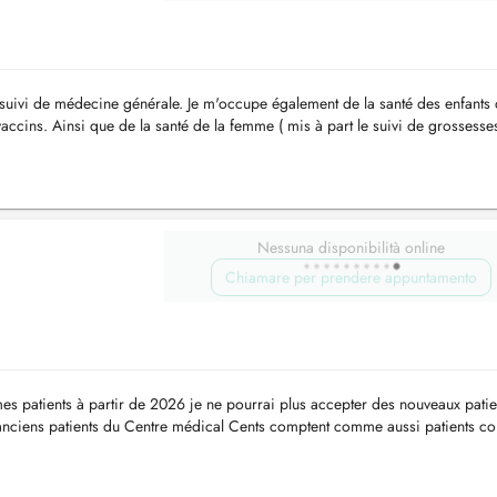
e suivi de médecine générale. Je m'occupe également de la santé des enfants 
accins. Ainsi que de la santé de la femme ( mis à part le suivi de grossesses
..
Nessuna disponibilità online
Chiamare per prendere appuntamento
es patients à partir de 2026 je ne pourrai plus accepter des nouveaux patie
anciens patients du Centre médical Cents comptent comme aussi patients co
mé du ...