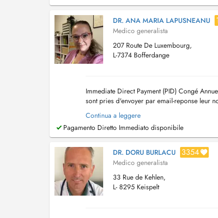
DR. ANA MARIA LAPUSNEANU
Medico generalista
207 Route De Luxembourg,
L-7374 Bofferdange
Immediate Direct Payment (PID) Congé Annue
sont pries d'envoyer par email-reponse leur 
horaire par patient svp Consultation pour...
Continua a leggere
Pagamento Diretto Immediato disponibile
3354
DR. DORU BURLACU
Medico generalista
33 Rue de Kehlen,
L- 8295 Keispelt