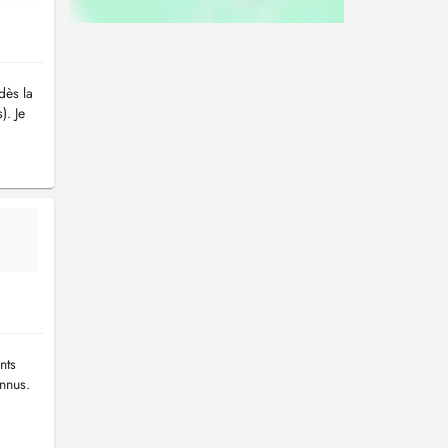
dès la
). Je
nts
nnus.