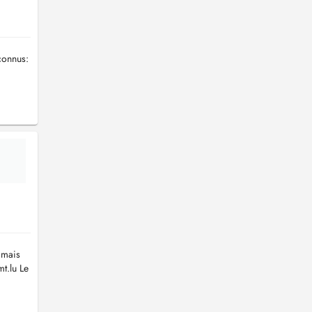
connus:
 mais
t.lu
Le