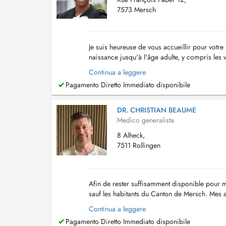
7573 Mersch
Je suis heureuse de vous accueillir pour votr
naissance jusqu'à l'âge adulte, y compris les v
réalise également des échographies abdomin.
Continua a leggere
Pagamento Diretto Immediato disponibile
DR. CHRISTIAN BEAUME
Medico generalista
8 Alheck,
7511 Rollingen
Afin de rester suffisamment disponible pour m
sauf les habitants du Canton de Mersch. Mes 
Pendant les vacances d'été le cabinet sera fer
Continua a leggere
Pagamento Diretto Immediato disponibile