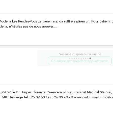
ctena kee Rendez-Vous ze kréien ass, da rufft eis gären un. Pour patients 
tena, n'hésitez pas de nous appeler....
Nessuna disponibilità online
Chiamare per prendere appuntamento
/03/2026 le Dr. Keipes Florence n'exercera plus au Cabinet Médical Steinsel,
 L 7481 Tuntange Tel : 26 39 63 Fax : 26 39 63 63 www.cmt.lu mail :
info@cm