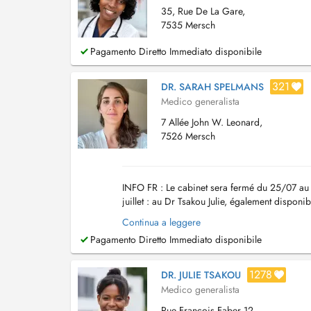
35, Rue De La Gare,
7535 Mersch
Pagamento Diretto Immediato disponibile
321
DR. SARAH SPELMANS
Medico generalista
7 Allée John W. Leonard,
7526 Mersch
INFO FR : Le cabinet sera fermé du 25/07 au
juillet : au Dr Tsakou Julie, également dispon
en soirée et le weekend. EN : The office ...
Continua a leggere
Pagamento Diretto Immediato disponibile
1278
DR. JULIE TSAKOU
Medico generalista
Rue François Faber 12,