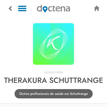
+3 fotografias
THERAKURA SCHUTTRANGE
Outros profissionais de saúde em Schuttrange