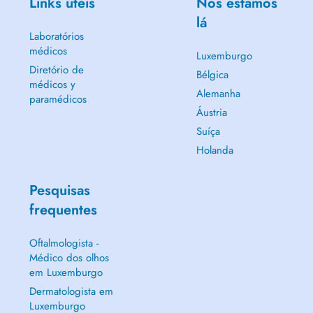
Links úteis
Nós estamos
lá
Laboratórios
médicos
Luxemburgo
Diretório de
Bélgica
médicos y
Alemanha
paramédicos
Áustria
Suíça
Holanda
Pesquisas
frequentes
Oftalmologista -
Médico dos olhos
em Luxemburgo
Dermatologista em
Luxemburgo