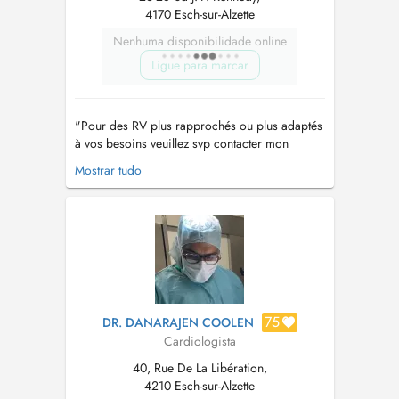
4170 Esch-sur-Alzette
Nenhuma disponibilidade online
Ligue para marcar
"Pour des RV plus rapprochés ou plus adaptés
à vos besoins veuillez svp contacter mon
secrétariat au numéro de téléphone 54 93 34
Mostrar tudo
ou par fax au numéro 54 93 44." "Le cabinet
se situe vis-à-vis de la gare d' Esch/Alzette et se
trouve à 100m du parking de la Place de
l'Hôtel de Ville."...
75
DR. DANARAJEN COOLEN
Cardiologista
40, Rue De La Libération,
4210 Esch-sur-Alzette