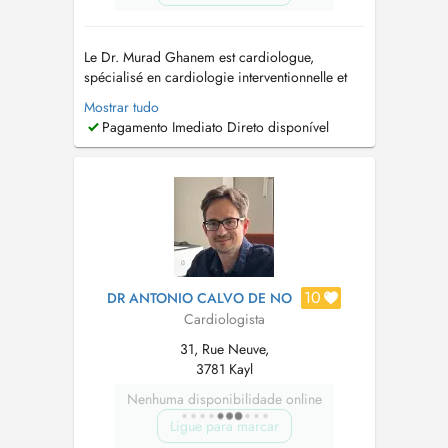
Le Dr. Murad Ghanem est cardiologue,
spécialisé en cardiologie interventionnelle et
conservatrice. Il exerce actuellement en tant que
Mostrar tudo
cardiologue au Centre Hospitalier de
Pagamento Imediato Direto disponível
Luxembourg (CHL) depuis mai 2025, tout en
dirigeant son propre cabinet de cardiologie
(fondé en septembre 2022), avec des...
10
DR ANTONIO CALVO DE NO
Cardiologista
31, Rue Neuve,
3781 Kayl
Nenhuma disponibilidade online
Ligue para marcar