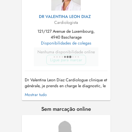
DR VALENTINA LEON DIAZ
Cardiologista
121/127 Avenue de Luxembourg,
4940 Bascharage
Disponibilidades de colegas
Nenhuma disponibilidade online
Ligue para marcar
Dr Valentina Leon Diaz Cardiologue clinique et
générale, je prends en charge le diagnostic, le
traitement et le suivi des maladies
Mostrar tudo
cardiovasculaires. J'accorde une attention
particulière à l'écoute de mes patients et je
Sem marcação online
prends le temps de répondre à leurs questions
afin que chacun puisse comp...