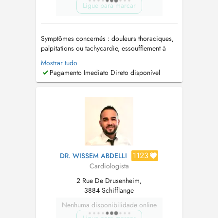
Ligue para marcar
Symptômes concernés : douleurs thoraciques,
palpitations ou tachycardie, essoufflement à
l'effort ou au repos, hypertension artérielle,
Mostrar tudo
péricardite, insuffisance cardiaque, jambes
Pagamento Imediato Direto disponível
gonflées ou douloureuses. Examens pratiqués:
ECG, Echocardiographie doppler,
Echographie des carotides (troncs supra-ao...
1123
DR. WISSEM ABDELLI
Cardiologista
2 Rue De Drusenheim,
3884 Schifflange
Nenhuma disponibilidade online