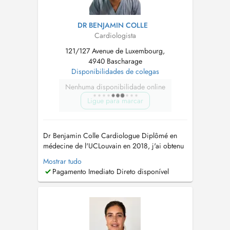
DR BENJAMIN COLLE
Cardiologista
121/127 Avenue de Luxembourg,
4940 Bascharage
Disponibilidades de colegas
Nenhuma disponibilidade online
Ligue para marcar
Dr Benjamin Colle Cardiologue Diplômé en
médecine de l'UCLouvain en 2018, j'ai obtenu
mon titre de spécialiste en cardiologie en
Mostrar tudo
2024 à l'UCLouvain. Jai complété ma formation
Pagamento Imediato Direto disponível
par un Certificat Interuniversitaire en
Échographie Cardiaque (Université de Liège,
2024) ainsi qu'un DIU de Cardiomyo...