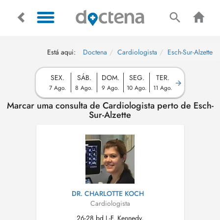
Está aqui:
Doctena
Cardiologista
Esch-Sur-Alzette
SEX.
SÁB.
DOM.
SEG.
TER.
7 Ago.
8 Ago.
9 Ago.
10 Ago.
11 Ago.
Marcar uma consulta de Cardiologista perto de Esch-
Sur-Alzette
DR. CHARLOTTE KOCH
Cardiologista
26-28 bd J.-F. Kennedy,