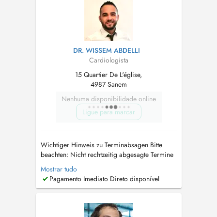
DR. WISSEM ABDELLI
Cardiologista
15 Quartier De L'église,
4987 Sanem
Nenhuma disponibilidade online
Ligue para marcar
Wichtiger Hinweis zu Terminabsagen Bitte
beachten: Nicht rechtzeitig abgesagte Termine
mind. 24 Std. vorher oder Nichterscheinen
Mostrar tudo
können in Rechnung gestellt werden. Vielen
Pagamento Imediato Direto disponível
Dank für Ihr Verständnis. Ihr Praxisteam Avis
important concernant les rendez-vous Merci de
noter : Les rendez-vo...