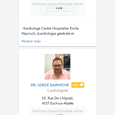
Nenhuma disponibilidade online
Ligue para marcar
- Kardiologe Centre Hospitalier Emile
Mayrisch, (cardiologie génèrale et
interventionnelle) - Facharzt für Innere Medizin
Mostrar tudo
und Kardiologie, Ärztekammer Westfalen-Lippe
- Hypertensiologue (DHL-Deutsche Hypertonie
Liga)...
486
DR. LEIECE DARWICHE
Cardiologista
33, Rue De L'hôpital,
4137 Esch-sur-Alzette
Nenhuma disponibilidade online