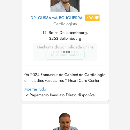
756
DR. OUSSAMA BOUGUERRA
Cardiologista
14, Route De Luxembourg,
3253 Bettembourg
Nenhuma disponibilidade online
Ligue para marcar
06.2024 Fondateur de Cabinet de Cardiologie
et maladies vasculaires " Heart Care Center"
Gründung der Praxis für Herz und
Mostrar tudo
Gefäßmedizin seit dem 01/06/2024 ''Heart
Pagamento Imediato Direto disponível
Care Center'' 05.2023-05.2024: Medizinische
Universität Lausitz - Carl Thiem als Facharzt für
Innere Medizin und Kardiologie 10.20...