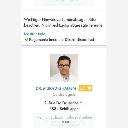
Ligue para marcar
Wichtiger Hinweis zu Terminabsagen Bitte
beachten: Nicht rechtzeitig abgesagte Termine
mind. 24 Std. vorher oder Nichterscheinen
Mostrar tudo
können in Rechnung gestellt werden. Vielen
Pagamento Imediato Direto disponível
Dank für Ihr Verständnis. Ihr Praxisteam Avis
important concernant les rendez-vous Merci de
noter : Les rendez-vo...
851
DR. MURAD GHANEM
Cardiologista
2, Rue De Drusenheim,
3884 Schifflange
Nenhuma disponibilidade online
Ligue para marcar