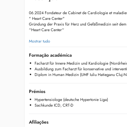
06.2024 Fondateur de Cabinet de Cardiologie et maladies
" Heart Care Center"
Gründung der Praxis für Herz und Gefäßmedizin seit de
''Heart Care Center''
05.2023-05.2024: Medizinische Universität Lausitz - Carl T
Mostrar tudo
Medizin und Kardiologie
10.2021-04.2023: Funktionsoberarzt/Oberarzt für Innere 
Formação académica
Facharzt für Innere Medizin und Kardiologie (Nordrhe
10.2021-05.2024-: Consultant specialiste en medecine inte
Ausbildung zum Facharzt für konservative und interven
hopitaux allemands
Diplom in Human Medizin (UMF Iuliu Hatieganu Cluj-
Prémios
Hypertensiologe (deutsche Hypertonie Liga)
Sachkunde ICD, CRT-D
Afiliações