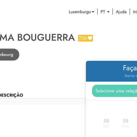
Luxemburgo
PT
Ajuda
In
AMA BOUGUERRA
756
embourg
Faça
Insira
DESCRIÇÃO
08
09
Sáb
Dom