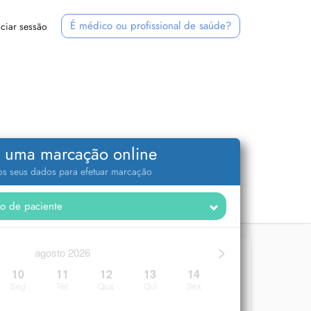
É médico ou profissional de saúde?
iciar sessão
 uma marcação online
 os seus dados para efetuar marcação
>
agosto 2026
10
11
12
13
14
Seg
Ter
Qua
Qui
Sex