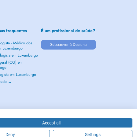
sas frequentes
É um profissional de saúde?
ogista - Médico dos
Subscrever à Doctena
m Luxemburgo
logista em Luxemburgo
 geral (CG) em
urgo
ogista em Luxemburgo
 tudo →
Accept all
Deny
Settings