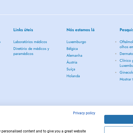
Links úteis
Nós estamos lá
Pesqui
o
Laboratórios médicos
Luxemburgo
Oftalmol
olhos e
Diretório de médicos y
Bélgica
paramédicos
Dermato
Alemanha
Clínico
Áustria
Luxemb
Suíça
Ginecol
Holanda
Mostrar
Privacy policy
w personalised content and to give you a great website