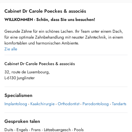
Cabinet Dr Carole Poeckes & associés
WILLKOMMEN - Schön, dass Sie uns besuchen!
Gesunde Zähne für ein schönes Lachen. Ihr Team unter einem Dach,
für eine optimale Zahnbehandlung mit neuster Zahntechnik, in einem
komfortablen und harmonischen Ambiente.
Zie alle
Cabinet Dr Carole Poeckes & associés
Wann immer möglich, möchten wir unnötige oder lange Wartezeiten
32, route de Luxembourg,
für Sie vermeiden.
L-6130 Junglinster
Wir führen unsere Praxis daher als
Bestellpraxis
.
Specialismen
Bitte vereinbaren Sie einen Termin für Ihren Besuch.>/b>
Implantoloog
-
Kaakchirurgie
-
Orthodontist
-
Parodontoloog
-
Tandarts
Natürlich können Sie auch kurzfristig einen Termin vereinbaren
Gesproken talen
bei einem Notfall.
Duits
- Engels
- Frans
- Lëtzebuergesch
- Pools