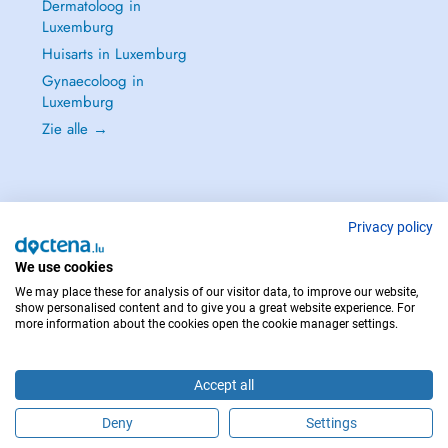
Dermatoloog in
Luxemburg
Huisarts in Luxemburg
Gynaecoloog in
Luxemburg
Zie alle →
Privacy policy
NEEM IN GEVAL VAN NOOD CONTACT OP MET : 112
Copyright © 2026 - DOCTENA S.A. 42, Rue de la Vallée, L-2661 Luxembourg
We use cookies
We may place these for analysis of our visitor data, to improve our website,
show personalised content and to give you a great website experience. For
more information about the cookies open the cookie manager settings.
Accept all
Deny
Settings
Maak online een afspraak