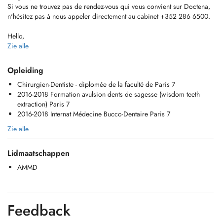
Si vous ne trouvez pas de rendez-vous qui vous convient sur Doctena,
n'hésitez pas à nous appeler directement au cabinet +352 286 6500.
Hello,
If you do not find an appointment on Doctena that suits you, do not
Zie alle
hesitate to call us directly at the +352 286 6500.
Opleiding
Chirurgien-Dentiste - diplomée de la faculté de Paris 7
Extractions dents de sagesse (wisdom teeth extractions)
2016-2018 Formation avulsion dents de sagesse (wisdom teeth
extraction) Paris 7
Dévitalisation (root canal treatments)
2016-2018 Internat Médecine Bucco-Dentaire Paris 7
Soins adultes et enfants (fillings)
Zie alle
Prothèse fixe (couronnes, inlays, onlays, bridges) et amovible
Lidmaatschappen
(prosthesis)
AMMD
Blanchiment (bleaching)
Feedback