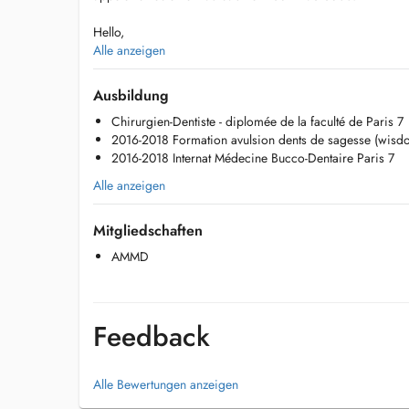
Hello,
If you do not find an appointment on Doctena that suits you, 
Alle anzeigen
at the +352 286 6500.
Ausbildung
Chirurgien-Dentiste - diplomée de la faculté de Paris 7
Extractions dents de sagesse (wisdom teeth extractions)
2016-2018 Formation avulsion dents de sagesse (wisdom
2016-2018 Internat Médecine Bucco-Dentaire Paris 7
Dévitalisation (root canal treatments)
Alle anzeigen
Soins adultes et enfants (fillings)
Mitgliedschaften
Prothèse fixe (couronnes, inlays, onlays, bridges) et amovi
AMMD
Blanchiment (bleaching)
Feedback
Alle Bewertungen anzeigen