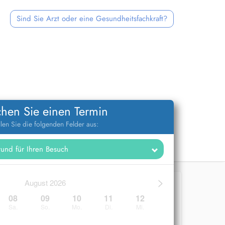
Sind Sie Arzt oder eine Gesundheitsfachkraft?
hen Sie einen Termin
llen Sie die folgenden Felder aus:
>
August 2026
08
09
10
11
12
Sa.
So.
Mo.
Di.
Mi.