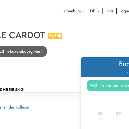
Luxemburg
DE
Hilfe
Login
LE CARDOT
565
zt) in Luxembourg-Merl
Buc
Fü
CHREIBUNG
eiten der Kollegen
06
07
Do.
Fr.