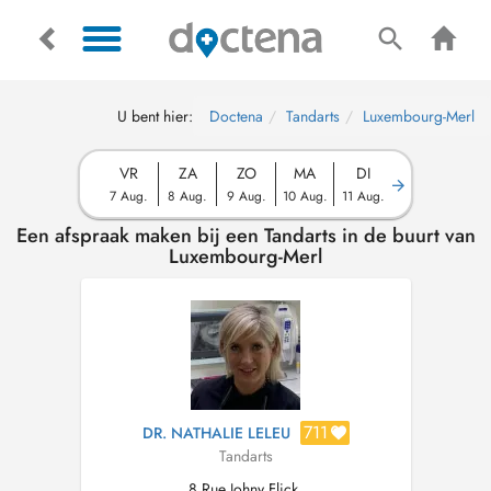
U bent hier:
Doctena
Tandarts
Luxembourg-Merl
VR
ZA
ZO
MA
DI
7 Aug.
8 Aug.
9 Aug.
10 Aug.
11 Aug.
Een afspraak maken bij een Tandarts in de buurt van
Luxembourg-Merl
711
DR. NATHALIE LELEU
Tandarts
8 Rue Johny Flick,