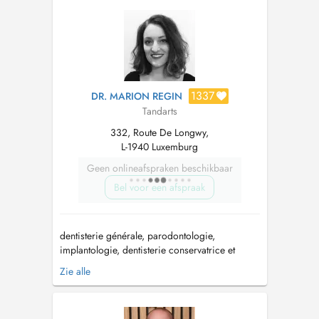
1337
DR. MARION REGIN
Tandarts
332, Route De Longwy,
L-1940 Luxemburg
Geen onlineafspraken beschikbaar
Bel voor een afspraak
dentisterie générale, parodontologie,
implantologie, dentisterie conservatrice et
esthétique, pédodontie. Formations: - faculté de
Zie alle
chirurgie dentaire de Strasbourg - ancienne
attachée des Hôpitaux de Paris (consultation
éclaircissement et traitements des dyschromies)