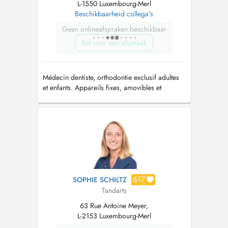
L-1550 Luxembourg-Merl
Beschikbaarheid collega's
Geen onlineafspraken beschikbaar
Bel voor een afspraak
Médecin dentiste, orthodontie exclusif adultes
et enfants. Appareils fixes, amovibles et
aligneurs invisibles
617
SOPHIE SCHILTZ
Tandarts
63 Rue Antoine Meyer,
L-2153 Luxembourg-Merl