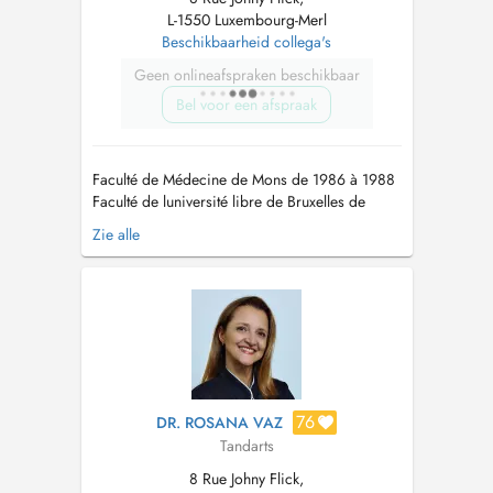
L-1550 Luxembourg-Merl
Beschikbaarheid collega's
Geen onlineafspraken beschikbaar
Bel voor een afspraak
Faculté de Médecine de Mons de 1986 à 1988
Faculté de luniversité libre de Bruxelles de
1988 à 1993 en Sciences Dentaires Diplôme
Zie alle
de lorthodontie Cisco en 1996 Master Damon
multibagues en 2004 Master en Invisalign Paris
en 2008...
76
DR. ROSANA VAZ
Tandarts
8 Rue Johny Flick,