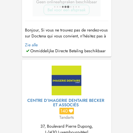
Geen onlineafspraken beschikbaar
Bel voor een afspraak
Bonjour, Si vous ne trouvez pas de rendez-vous
sur Doctena qui vous convient, n'hésitez pas à
nous appeler directement au cabinet +352
Zie alle
27762916. Nouveau: nous disposons
Onmiddelijke Directe Betaling beschikbaar
maintenant du PID (paiement immédiat direct)
au cabinet. Hello, If you do not find an
appointment on Doctena that suits you, ...
CENTRE D’IMAGERIE DENTAIRE BECKER
ET ASSOCIÉS
140
Tandarts
37, Boulevard Pierre Dupong,
L-1430 Luxembourg-Merl