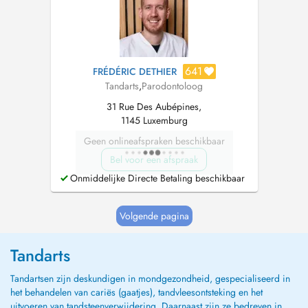
- GRF: dentisterie esthé...
641
FRÉDÉRIC DETHIER
Tandarts
,
Parodontoloog
31 Rue Des Aubépines,
1145 Luxemburg
Geen onlineafspraken beschikbaar
Bel voor een afspraak
Onmiddelijke Directe Betaling beschikbaar
Volgende pagina
Tandarts
Tandartsen zijn deskundigen in mondgezondheid, gespecialiseerd in
het behandelen van cariës (gaatjes), tandvleesontsteking en het
uitvoeren van tandsteenverwijdering. Daarnaast zijn ze bedreven in