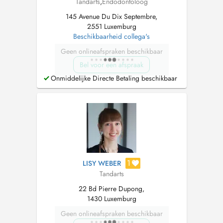
Tandarts
,
Endodontoloog
145 Avenue Du Dix Septembre,
2551 Luxemburg
Beschikbaarheid collega's
Geen onlineafspraken beschikbaar
Bel voor een afspraak
Onmiddelijke Directe Betaling beschikbaar
1
LISY WEBER
Tandarts
22 Bd Pierre Dupong,
1430 Luxemburg
Geen onlineafspraken beschikbaar