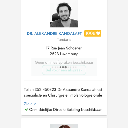
1008
DR. ALEXANDRE KANDALAFT
Tandarts
17 Rue Jean Schoetter,
2523 Luxemburg
Geen onlineafspraken beschikbaar
Bel voor een afspraak
Tel : +352 450823 Dr Alexandre Kandalaft est
spécialiste en Chirurgie et Implantologie orale
ainsi qu'en dentisterie esthétique. Son expertise
Zie alle
comprend la pose d'implants, facettes et
Onmiddelijke Directe Betaling beschikbaar
esthétique du sourire, extraction des dents de
sagesse, greffe osseuse en plus des actes
réguliers qui maintienn...