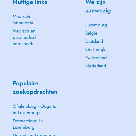
Nuttige links
We zijn
aanwezig
Medische
laboratoria
Luxemburg
Medisch en
België
paramedisch
Duitsland
adresboek
Oostenrijk
Zwitserland
Nederland
Populaire
zoekopdrachten
Oftalmoloog - Oogarts
in Luxemburg
Dermatoloog in
Luxemburg
Huisarts in Luxemburg