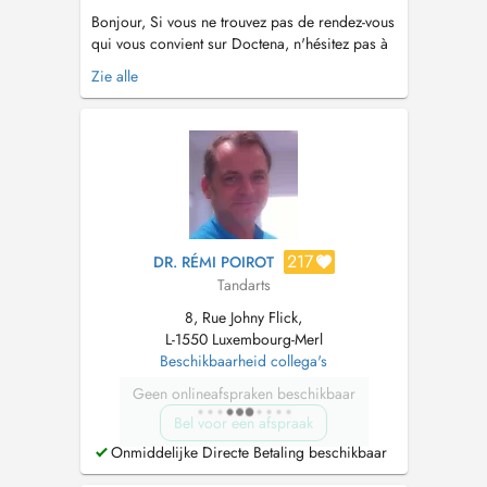
Bonjour, Si vous ne trouvez pas de rendez-vous
qui vous convient sur Doctena, n'hésitez pas à
nous appeler directement au cabinet +352 286
Zie alle
6500. Hello, If you do not find an appointment
on Doctena that suits you, do not hesitate to call
us directly at the +352 286 6500. Extractions
dents d...
217
DR. RÉMI POIROT
Tandarts
8, Rue Johny Flick,
L-1550 Luxembourg-Merl
Beschikbaarheid collega's
Geen onlineafspraken beschikbaar
Bel voor een afspraak
Onmiddelijke Directe Betaling beschikbaar