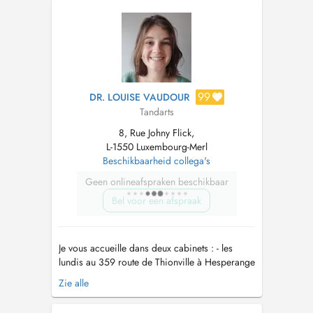
99
DR. LOUISE VAUDOUR
Tandarts
8, Rue Johny Flick,
L-1550 Luxembourg-Merl
Beschikbaarheid collega's
Geen onlineafspraken beschikbaar
Bel voor een afspraak
Je vous accueille dans deux cabinets : - les
lundis au 359 route de Thionville à Hesperange
(661 421 661) - les jeudis au 8 rue Johny Flick à
Zie alle
Merl (28 66 500) Prise en charge des patients
de tout âge pour : - contrôle de routine - soin