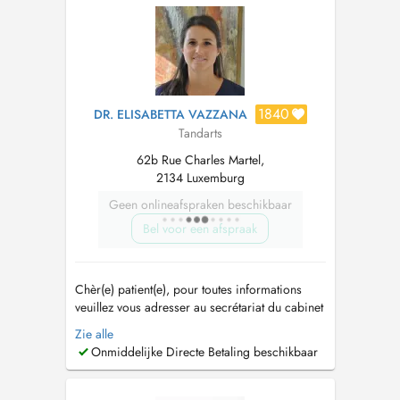
de carie - extraction dentaire - traitement de
racine...
1840
DR. ELISABETTA VAZZANA
Tandarts
62b Rue Charles Martel,
2134 Luxemburg
Geen onlineafspraken beschikbaar
Bel voor een afspraak
Chèr(e) patient(e), pour toutes informations
veuillez vous adresser au secrétariat du cabinet
au 26201939. Dear patient, for all information,
Zie alle
please call the studio secretariat at
Onmiddelijke Directe Betaling beschikbaar
26201939....