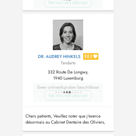
Bel voor een afspraak
883
DR. AUDREY HINKELS
Tandarts
332 Route De Longwy,
1940 Luxemburg
Geen onlineafspraken beschikbaar
Bel voor een afspraak
Chers patients, Veuillez noter que j'exerce
désormais au Cabinet Dentaire des Oliviers,
332 route de Longwy L-1940 LUXEMBOURG
MERL Cordialement, Audrey Hinkels