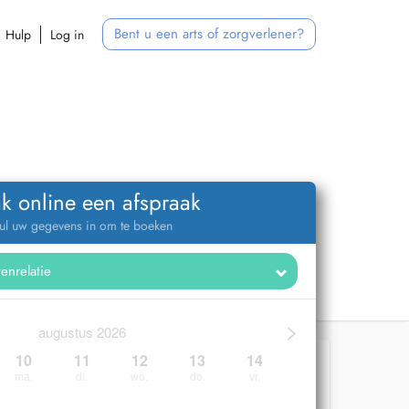
Bent u een arts of zorgverlener?
Hulp
Log in
k online een afspraak
ul uw gegevens in om te boeken
>
augustus 2026
10
11
12
13
14
ma.
di.
wo.
do.
vr.