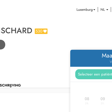
Luxemburg
NL
ISCHARD
530
n
Maa
V
SCHRIJVING
08
09
za.
zo.