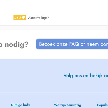
530
Aanbevelingen
p nodig?
Bezoek onze FAQ of neem con
Volg ons en bekijk on
Nuttige links
We zijn aanwezig
Popula