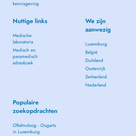
kennisgeving
Nuttige links
We zijn
aanwezig
Medische
-Sclérose en plaques/ MS
laboratoria
Luxemburg
Medisch en
België
paramedisch
Duitsland
adresboek
Oostenrijk
Zwitserland
Nederland
Populaire
zoekopdrachten
Oftalmoloog - Oogarts
in Luxemburg