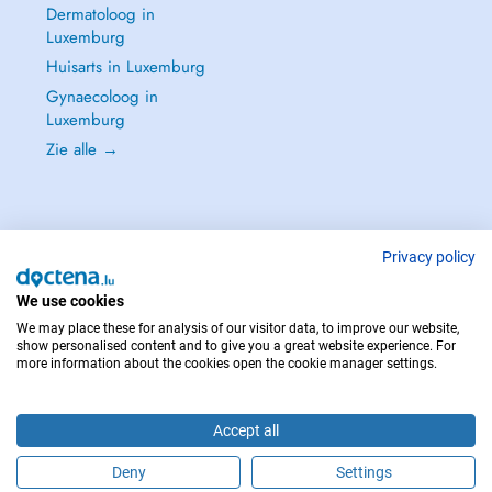
-Céphalées aiguës et chroniques
Dermatoloog in
Luxemburg
Huisarts in Luxemburg
Gynaecoloog in
Luxemburg
Zie alle →
Privacy policy
NEEM IN GEVAL VAN NOOD CONTACT OP MET : 112
Copyright © 2026 - DOCTENA S.A. 42, Rue de la Vallée, L-2661 Luxembourg
We use cookies
We may place these for analysis of our visitor data, to improve our website,
show personalised content and to give you a great website experience. For
-Troubles neuro cognitives
more information about the cookies open the cookie manager settings.
Accept all
Deny
Settings
Maak online een afspraak