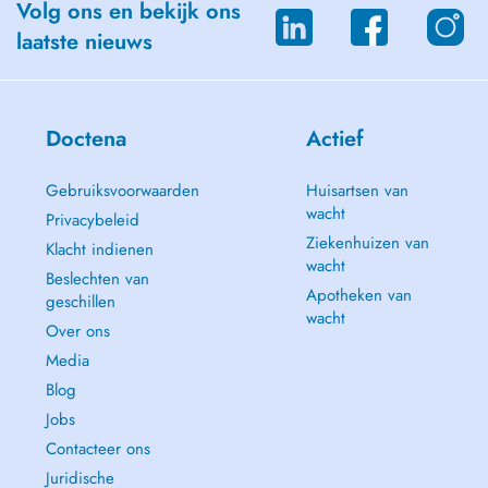
Volg ons en bekijk ons
laatste nieuws
Doctena
Actief
Gebruiksvoorwaarden
Huisartsen van
wacht
Privacybeleid
Ziekenhuizen van
Klacht indienen
wacht
Beslechten van
-Maladie de Parkinson et mouvements anormaux
Apotheken van
geschillen
wacht
Over ons
Media
Blog
Jobs
Contacteer ons
Juridische