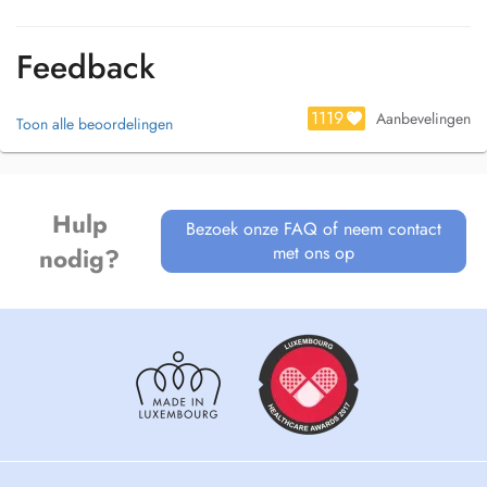
Feedback
-Epilepsies
1119
Aanbevelingen
Toon alle beoordelingen
Hulp
Bezoek onze FAQ of neem contact
met ons op
nodig?
-Maladies cérébro-vasculaires