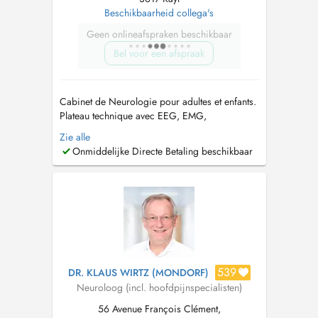
Beschikbaarheid collega's
Geen onlineafspraken beschikbaar
Bel voor een afspraak
Cabinet de Neurologie pour adultes et enfants.
Plateau technique avec EEG, EMG,
Polysomnographie.
info@neurocentre.lu
Zie alle
www.neurocentre.lu Visites Neurologiques
Onmiddelijke Directe Betaling beschikbaar
Adultes et Enfants - Céphalées - Epilepsie -
Maladie de Parkinson - Troubles du Sommeil -
Sclérose en Plaques - Démences - T...
539
DR. KLAUS WIRTZ (MONDORF)
Neuroloog (incl. hoofdpijnspecialisten)
56 Avenue François Clément,