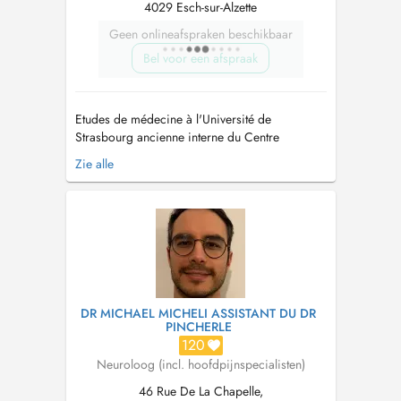
4029 Esch-sur-Alzette
Geen onlineafspraken beschikbaar
Bel voor een afspraak
Etudes de médecine à l'Université de
Strasbourg ancienne interne du Centre
Hospitalier Luxembourg, service de
Zie alle
Neurologie Assistenzärztin Universitätsklinikum
Tübingen médecin agrée au CHEM depuis
2021 Consultations spécialisées en
polyneuropathies et neurologie périphérique...
DR MICHAEL MICHELI ASSISTANT DU DR
PINCHERLE
120
Neuroloog (incl. hoofdpijnspecialisten)
46 Rue De La Chapelle,