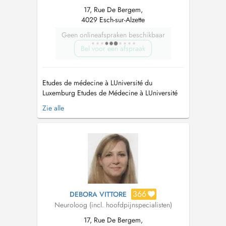
17, Rue De Bergem,
4029 Esch-sur-Alzette
Geen onlineafspraken beschikbaar
Bel voor een afspraak
Etudes de médecine à LUniversité du
Luxemburg Etudes de Médecine à LUniversité
de Lorraine, Nancy. Ancienne Interne en
Zie alle
neurologie à l`Hôpital Universitaire de la Sarre
(Universitätsklinikum des Saarlandes,
Homburg) Médecin agrée au CHEM depuis
Mai 2022...
366
DEBORA VITTORE
Neuroloog (incl. hoofdpijnspecialisten)
17, Rue De Bergem,