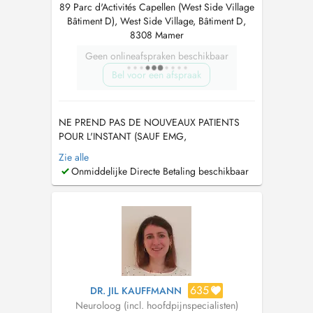
89 Parc d'Activités Capellen (West Side Village
Bâtiment D), West Side Village, Bâtiment D,
8308 Mamer
Geen onlineafspraken beschikbaar
Bel voor een afspraak
NE PREND PAS DE NOUVEAUX PATIENTS
POUR L'INSTANT (SAUF EMG,
ECHOGRAPHIE DES VAISSEAUX DU COU)
Zie alle
NIMMT ZUR ZEIT KEINE NEUE PATIENTEN
Onmiddelijke Directe Betaling beschikbaar
AN (AUSSER EMG, ULTRASCHALL DER
HALSGEFÄSSE) DON'T ACCEPT NEW
PATIENTS FOR NOW (EXCEPT EMG,
ULTRASOUND OF NECK VESSELS)
Téléphones : 28 80 48 62 / 28 37 39 3 Fax :...
635
DR. JIL KAUFFMANN
Neuroloog (incl. hoofdpijnspecialisten)