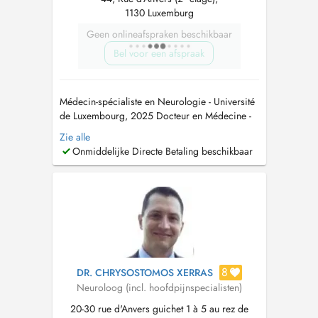
1130 Luxemburg
Geen onlineafspraken beschikbaar
Bel voor een afspraak
Médecin-spécialiste en Neurologie - Université
de Luxembourg, 2025 Docteur en Médecine -
Université catholique de Louvain, 1997
Zie alle
Neurologie générale pour adultes à partir de
Onmiddelijke Directe Betaling beschikbaar
16 ans: migraine et céphalées, troubles du
sommeil, troubles neurodégénaratifs et
démence, neuro-ophtalmologie, épilepsie, ...
8
DR. CHRYSOSTOMOS XERRAS
Neuroloog (incl. hoofdpijnspecialisten)
20-30 rue d'Anvers guichet 1 à 5 au rez de