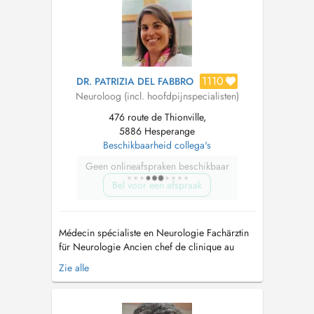
1110
DR. PATRIZIA DEL FABBRO
Neuroloog (incl. hoofdpijnspecialisten)
476 route de Thionville,
5886 Hesperange
Beschikbaarheid collega's
Geen onlineafspraken beschikbaar
Bel voor een afspraak
Médecin spécialiste en Neurologie Fachärztin
für Neurologie Ancien chef de clinique au
service de Neurologie et de Neurophysiologie
Zie alle
au "Krankenhaus der Barmherzigen Brüder
Trier" Ehemalige Funktionsoberärztin in der
Abteilung für Neurologie und