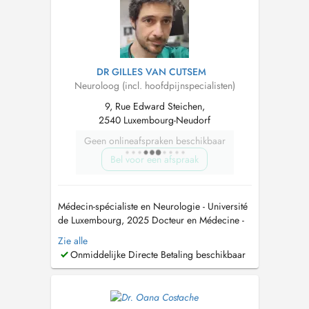
Neurophysiologie am Krankenhaus der
Barmherzig...
DR GILLES VAN CUTSEM
Neuroloog (incl. hoofdpijnspecialisten)
9, Rue Edward Steichen,
2540 Luxembourg-Neudorf
Geen onlineafspraken beschikbaar
Bel voor een afspraak
Médecin-spécialiste en Neurologie - Université
de Luxembourg, 2025 Docteur en Médecine -
Université catholique de Louvain, 1997
Zie alle
Neurologie générale pour adultes à partir de
Onmiddelijke Directe Betaling beschikbaar
16 ans: migraine et céphalées, troubles du
sommeil, troubles neurodégénaratifs et
démence, neuro-ophtalmologie, épilepsie, ...