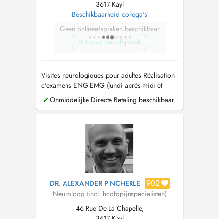
3617 Kayl
Beschikbaarheid collega's
Geen onlineafspraken beschikbaar
Bel voor een afspraak
Visites neurologiques pour adultes Réalisation
d'examens ENG EMG (lundi après-midi et
jeudi après-midi) Réalisation de examens
Onmiddelijke Directe Betaling beschikbaar
echocolordoppler des carotides et des nerfs
902
DR. ALEXANDER PINCHERLE
Neuroloog (incl. hoofdpijnspecialisten)
46 Rue De La Chapelle,
3617 Kayl