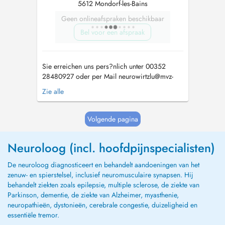
5612 Mondorf-les-Bains
Geen onlineafspraken beschikbaar
Bel voor een afspraak
Sie erreichen uns pers?nlich unter 00352
28480927 oder per Mail
neurowirtzlu@mvz-
saarwest.de
Facharzt f?r Neurologie Dr. med.
Zie alle
Klaus Wirtz geb.1962, Studium der
Humanmedizin an der Albert Ludwigs
Universit?t Freiburg und der Universit?t des
Volgende pagina
Saarlandes (Homburg), Facharztausbildung ...
Neuroloog (incl. hoofdpijnspecialisten)
De neuroloog diagnosticeert en behandelt aandoeningen van het
zenuw- en spierstelsel, inclusief neuromusculaire synapsen. Hij
behandelt ziekten zoals epilepsie, multiple sclerose, de ziekte van
Parkinson, dementie, de ziekte van Alzheimer, myasthenie,
neuropathieën, dystonieën, cerebrale congestie, duizeligheid en
essentiële tremor.