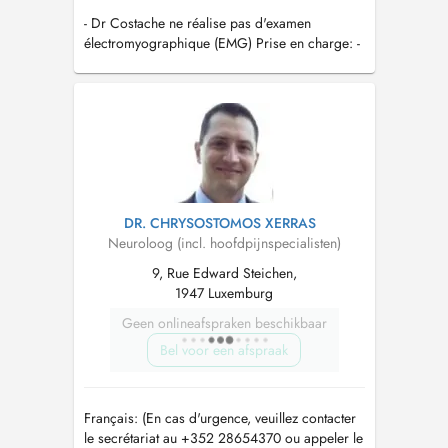
- Dr Costache ne réalise pas d'examen
électromyographique (EMG) Prise en charge: -
Epilepsies -Maladies cérébro-vasculaires
DR. CHRYSOSTOMOS XERRAS
Neuroloog (incl. hoofdpijnspecialisten)
9, Rue Edward Steichen,
1947 Luxemburg
Geen onlineafspraken beschikbaar
Bel voor een afspraak
Français: (En cas d'urgence, veuillez contacter
le secrétariat au +352 28654370 ou appeler le