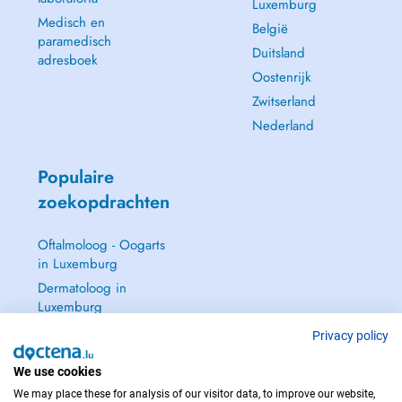
Luxemburg
Medisch en
België
paramedisch
Duitsland
adresboek
Oostenrijk
Zwitserland
Nederland
Populaire
zoekopdrachten
Oftalmoloog - Oogarts
in Luxemburg
Dermatoloog in
Luxemburg
Huisarts in Luxemburg
Privacy policy
Gynaecoloog in
Luxemburg
We use cookies
We may place these for analysis of our visitor data, to improve our website,
Zie alle →