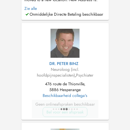
Nova Medical Center; 23, Route dArlon L-8009
Zie alle
Strassen Bitte beachten Sie, dass unsere Praxis
Onmiddelijke Directe Betaling beschikbaar
an einen neuen Standort umgezogen ist! Neue
Adresse: Nova Medical Center; 23, Route
dArlon L-8009 Strassen Veuillez...
DR. PETER BINZ
Neuroloog (incl.
hoofdpijnspecialisten)
,
Psychiater
476 route de Thionville,
5886 Hesperange
Beschikbaarheid collega's
Geen onlineafspraken beschikbaar
Bel voor een afspraak