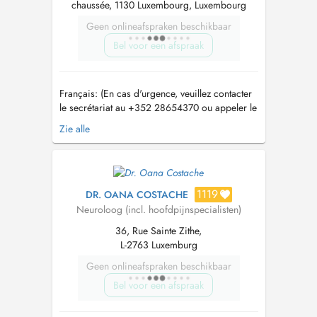
chaussée, 1130 Luxembourg, Luxembourg
Geen onlineafspraken beschikbaar
Bel voor een afspraak
Français: (En cas d'urgence, veuillez contacter
le secrétariat au +352 28654370 ou appeler le
112 sans délai). Médecin spécialiste en
Zie alle
neurologie, avec une expertise en pathologie
neurovasculaire (AVC), sclérose en plaques
(SEP) et épilepsie. Consultant en neurologie à
l'Hôpital Kirchberg (Hôpitaux ...
1119
DR. OANA COSTACHE
Neuroloog (incl. hoofdpijnspecialisten)
36, Rue Sainte Zithe,
L-2763 Luxemburg
Geen onlineafspraken beschikbaar
Bel voor een afspraak