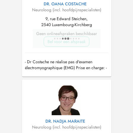
DR. OANA COSTACHE
Neuroloog (incl. hoofdpijnspecialisten)
9, rue Edward Steichen,
2540 Luxembourg-Kirchberg
Geen onlineafspraken beschikbaar
Bel voor een afspraak
- Dr Costache ne réalise pas d'examen
électromyographique (EMG) Prise en charge: -
Epilepsies -Maladies cérébro-vasculaires
DR. NADJA MARAITE
Neuroloog (incl. hoofdpijnspecialisten)