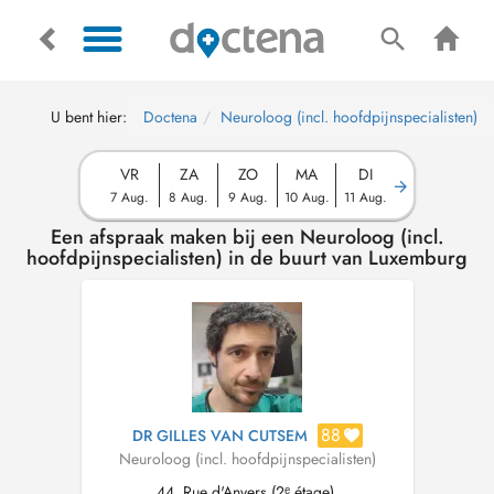
U bent hier:
Doctena
Neuroloog (incl. hoofdpijnspecialisten)
VR
ZA
ZO
MA
DI
7 Aug.
8 Aug.
9 Aug.
10 Aug.
11 Aug.
Een afspraak maken bij een Neuroloog (incl.
hoofdpijnspecialisten) in de buurt van Luxemburg
88
DR GILLES VAN CUTSEM
Neuroloog (incl. hoofdpijnspecialisten)
44, Rue d'Anvers (2ᵉ étage),