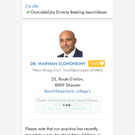
112 sans délai). Médecin spécialiste en
Zie alle
neurologie, avec une expertise en pathologie
Onmiddelijke Directe Betaling beschikbaar
neurovasculaire (AVC), sclérose en plaques
(SEP) et épilepsie. Consultant en neurologie à
l'Hôpital Kirchberg (Hôpitaux ...
1169
DR. MARWAN ELGHONEIMY
Neuroloog (incl. hoofdpijnspecialisten)
23, Route D'arlon,
8009 Strassen
Beschikbaarheid collega's
Geen onlineafspraken beschikbaar
Bel voor een afspraak
Please note that our practice has recently
moved to a new location! New Address is: