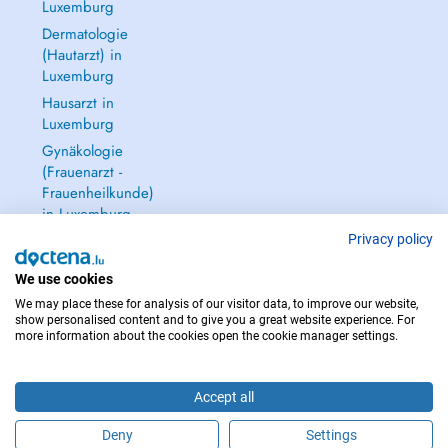
-Céphalées aiguës et chroniques
Luxemburg
Dermatologie
(Hautarzt) in
Luxemburg
Hausarzt in
Luxemburg
Gynäkologie
(Frauenarzt -
Frauenheilkunde)
in Luxemburg
Alle anzeigen →
Privacy policy
We use cookies
We may place these for analysis of our visitor data, to improve our website,
-Troubles neuro cognitives
show personalised content and to give you a great website experience. For
more information about the cookies open the cookie manager settings.
IM NOTFALL WENDEN SIE SICH AN : 112
Copyright © 2026 - DOCTENA S.A. 42, Rue de la Vallée, L-2661 Luxembourg
Accept all
Deny
Settings
Buchen Sie einen Termin