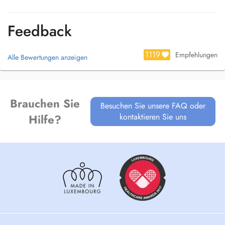
Feedback
-Epilepsies
1119
Empfehlungen
Alle Bewertungen anzeigen
Brauchen Sie
Besuchen Sie unsere FAQ oder
kontaktieren Sie uns
Hilfe?
-Maladies cérébro-vasculaires