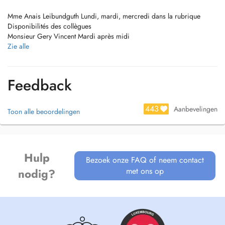
Mme Anais Leibundguth Lundi, mardi, mercredi dans la rubrique
Disponibilités des collègues
Monsieur Gery Vincent Mardi après midi
ou par téléphone Gsm 352 661 615 532
Zie alle
Merci de prévenir 24h avant en cas d'annulation, tout rdv non annulé
sera facturé.
Feedback
443
Aanbevelingen
Toon alle beoordelingen
Hulp
Bezoek onze FAQ of neem contact
met ons op
nodig?