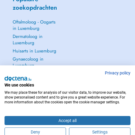
zoekopdrachten
Oftalmoloog - Oogarts
in Luxemburg
Dermatoloog in
Luxemburg
Huisarts in Luxemburg
Gynaecoloog in
Luxemburg
Zie alle →
Privacy policy
We use cookies
We may place these for analysis of our visitor data, to improve our website,
show personalised content and to give you a great website experience. For
more information about the cookies open the cookie manager settings.
NEEM IN GEVAL VAN NOOD CONTACT OP MET : 112
Copyright © 2026 - DOCTENA S.A. 42, Rue de la Vallée, L-2661 Luxembourg
Accept all
Deny
Settings
Maak online een afspraak