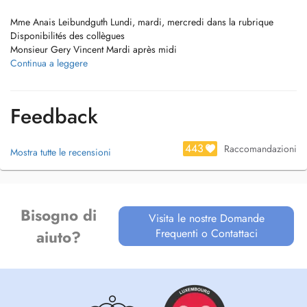
Mme Anais Leibundguth Lundi, mardi, mercredi dans la rubrique
Disponibilités des collègues
Monsieur Gery Vincent Mardi après midi
ou par téléphone Gsm 352 661 615 532
Continua a leggere
Merci de prévenir 24h avant en cas d'annulation, tout rdv non annulé
sera facturé.
Feedback
443
Raccomandazioni
Mostra tutte le recensioni
Bisogno di
Visita le nostre Domande
Frequenti o Contattaci
aiuto?