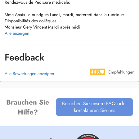
Rendez-vous de Pédicure médicale:
Mme Anais Leibundguth Lundi, mardi, mercredi dans la rubrique
Disponibilités des collègues
Monsieur Gery Vincent Mardi après midi
ou par téléphone Gsm 352 661 615 532
Alle anzeigen
Merci de prévenir 24h avant en cas d'annulation, tout rdv non annulé
sera facturé.
Feedback
443
Empfehlungen
Alle Bewertungen anzeigen
Brauchen Sie
Besuchen Sie unsere FAQ oder
kontaktieren Sie uns
Hilfe?