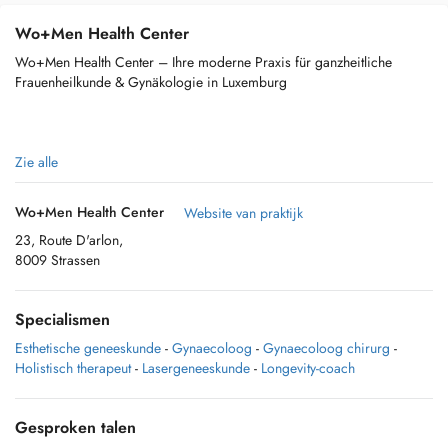
Wo+Men Health Center
Wo+Men Health Center – Ihre moderne Praxis für ganzheitliche
Frauenheilkunde & Gynäkologie in Luxemburg
Im Wo+Men Health Center steht Ihre Gesundheit und Ihr Wohlbefinden
Zie alle
im Mittelpunkt. Unsere Praxis vereint Fachkompetenz, moderne
Ausstattung und einfühlsame Betreuung — für Frauen in jeder
Wo+Men Health Center
Website van praktijk
Lebensphase. Ob Vorsorge, Schwangerschaft, hormonelle Beratung
23, Route D'arlon,
oder ästhetische Medizin: Wir bieten ein breit gefächertes
8009 Strassen
Leistungsspektrum und individuelle Begleitung.
Specialismen
Unsere Leistungen – umfassend & vielfältig
Esthetische geneeskunde
-
Gynaecoloog
-
Gynaecoloog chirurg
-
Holistisch therapeut
-
Lasergeneeskunde
-
Longevity-coach
- Gynäkologische Vorsorgeuntersuchungen & Krebsfrüherkennung
- Familienplanung, Verhütungsberatung & Zyklusdiagnostik
Gesproken talen