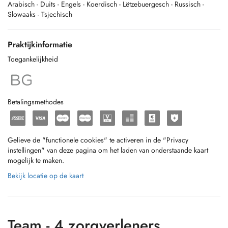
Arabisch
- Duits
- Engels
- Koerdisch
- Lëtzebuergesch
- Russisch
-
- Schwangerschaftsbetreuung, Kinderwunsch & pränatale Diagnostik
Slowaaks
- Tsjechisch
- Hormonsprechstunde, Menopausenbegleitung & urogynäkologische
Betreuung (z. B. Beckenboden)
Praktijkinformatie
- Ästhetische & lasermedizinische Angebote, ambulante Eingriffe und
Toegankelijkheid
Haut-/Laserbehandlungen
- Nachsorge & persönliche Betreuung — maßgeschneidert für Ihre
Bedürfnisse
Betalingsmethodes
Warum Wo+Men Health Center?
Gelieve de "functionele cookies" te activeren in de "Privacy
instellingen" van deze pagina om het laden van onderstaande kaart
Modern ausgestattete Praxisräume mit topaktuellem medizinischem
mogelijk te maken.
Standard.
Bekijk locatie op de kaart
Ein engagiertes und freundliches Fach­team, das Sie individuell betreut
und ernst nimmt.
Team - 4 zorgverleners
Flexible & sichere Online-Terminbuchung über Doctena — diskret,