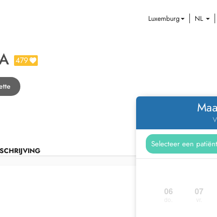
Luxemburg
NL
GA
479
ette
Maa
V
SCHRIJVING
06
07
do.
vr.