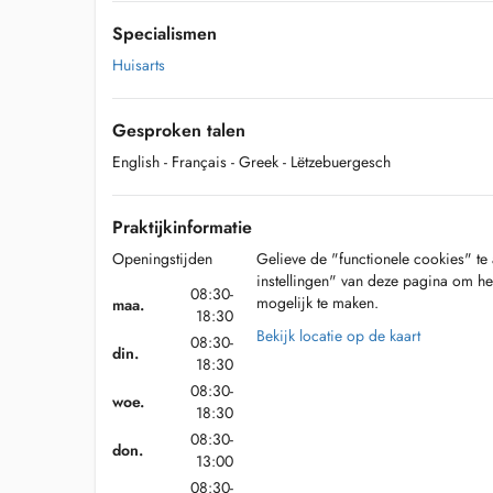
Specialismen
Huisarts
Gesproken talen
English
- Français
- Greek
- Lëtzebuergesch
Praktijkinformatie
Openingstijden
Gelieve de "functionele cookies" te 
instellingen" van deze pagina om he
08:30-
mogelijk te maken.
maa.
18:30
Bekijk locatie op de kaart
08:30-
din.
18:30
08:30-
woe.
18:30
08:30-
don.
13:00
08:30-