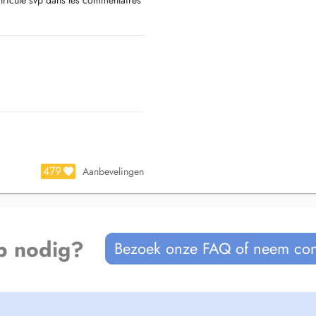
tricule svp dans les commentaires
479
Aanbevelingen
p nodig?
Bezoek onze FAQ of neem con