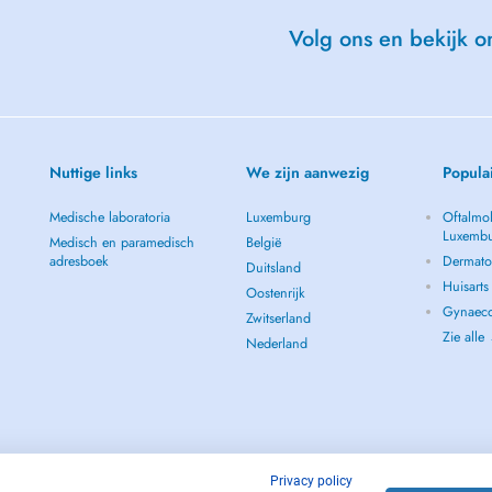
Volg ons en bekijk on
Nuttige links
We zijn aanwezig
Popula
Medische laboratoria
Luxemburg
Oftalmol
Luxemb
Medisch en paramedisch
België
adresboek
Dermato
Duitsland
Huisart
Oostenrijk
Gynaeco
Zwitserland
Zie alle
Nederland
Privacy policy