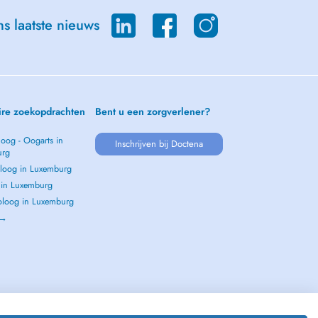
s laatste nieuws
ire zoekopdrachten
Bent u een zorgverlener?
oog - Oogarts in
Inschrijven bij Doctena
urg
loog in Luxemburg
s in Luxemburg
loog in Luxemburg
 →