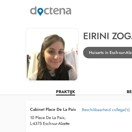
EIRINI ZO
Huisarts in Esch-sur-Alz
PRAKTIJK
BE
Cabinet Place De La Paix
Beschikbaarheid collega('s)
10 Place De La Paix,
L-4375 Esch-sur-Alzette