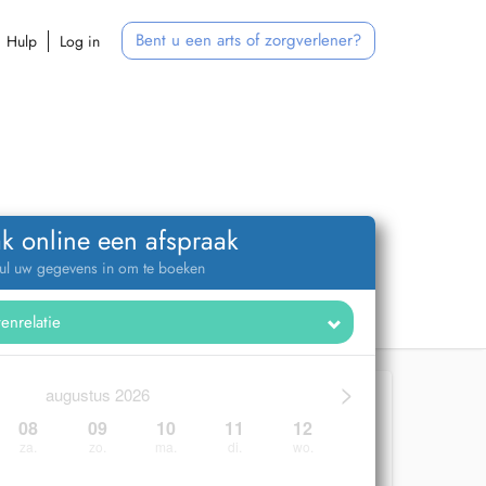
Bent u een arts of zorgverlener?
Hulp
Log in
k online een afspraak
ul uw gegevens in om te boeken
>
augustus 2026
08
09
10
11
12
za.
zo.
ma.
di.
wo.