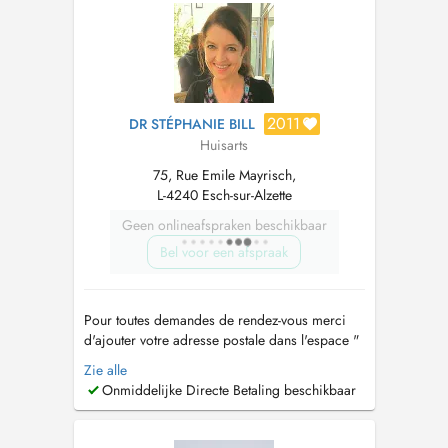
2011
DR STÉPHANIE BILL
Huisarts
75, Rue Emile Mayrisch,
L-4240 Esch-sur-Alzette
Geen onlineafspraken beschikbaar
Bel voor een afspraak
Pour toutes demandes de rendez-vous merci
d'ajouter votre adresse postale dans l'espace "
notes " Consultations les lundi, mardi,
Zie alle
mercredi, jeudi, vendredi Dr Stéphanie BILL
Onmiddelijke Directe Betaling beschikbaar
Nous vous prions de bien vouloir vous munir
de votre carte de sécurité sociale et de votre
carte de vaccination lors de la...