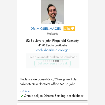
as 14h-18h Reception open from monda...
516
DR. MIGUEL MACIEL
Huisarts
52 Boulevard John Fitzgerald Kennedy,
4170 Esch-sur-Alzette
Beschikbaarheid collega's
Geen onlineafspraken beschikbaar
Bel voor een afspraak
Mudança de consultório/Changement de
cabinet/New doctor's office 52 Bd John
Fitzgerald Kennedy, L-4170 Esch-sur-Alzette
Zie alle
2éme étage
cabinet@drmiguelmaciel.com
691
Onmiddelijke Directe Betaling beschikbaar
304 365 Sécretariat du lundi au vendredi entre
14h-18h Secretariado de segunda a sexta entre