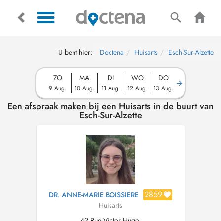
U bent hier:
Doctena
Huisarts
Esch-Sur-Alzette
ZO
MA
DI
WO
DO
9 Aug.
10 Aug.
11 Aug.
12 Aug.
13 Aug.
Een afspraak maken bij een Huisarts in de buurt van
Esch-Sur-Alzette
2859
DR. ANNE-MARIE BOISSIERE
Huisarts
42 Rue Victor Hugo,