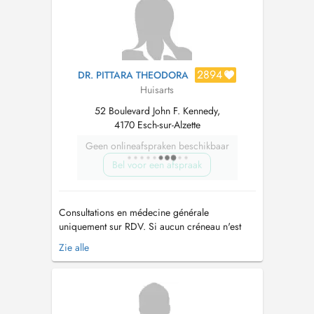
2894
DR. PITTARA THEODORA
Huisarts
52 Boulevard John F. Kennedy,
4170 Esch-sur-Alzette
Geen onlineafspraken beschikbaar
Bel voor een afspraak
Consultations en médecine générale
uniquement sur RDV. Si aucun créneau n'est
disponible en ligne veuillez contacter
Zie alle
directement notre secrétariat au 26 59 09 40
du lundi à mercredi. Consultations only with
appointment. If there is no availability on
Doctena you might try to call the secretar...