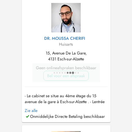
as 14h-18h Reception open from monda...
DR. MOUSSA CHERIFI
Huisarts
15, Avenue De La Gare,
4131 Esch-sur-Alzette
Geen onlineafspraken beschikbaar
Bel voor een afspraak
- Le cabinet se situe au 4ème étage du 15
avenue de la gare à Esch-sur-Alzette . - Lentrée
de l'immeuble se situe juste à droite de l'entrée
Zie alle
de la pharmacie des Terres Rouges. -
Onmiddelijke Directe Betaling beschikbaar
Stationnement aisé au parking Escher Parkhaus
- Centre Ville à côté du commissariat de police.
- Bien desservi par les ...