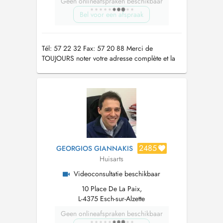
Geen onlineafspraken beschikbaar
Bel voor een afspraak
Tél: 57 22 32 Fax: 57 20 88 Merci de
TOUJOURS noter votre adresse complète et la
matricule svp dans les commentaires quand
vous prenez un RdV.
2485
GEORGIOS GIANNAKIS
Huisarts
Videoconsultatie beschikbaar
10 Place De La Paix,
L-4375 Esch-sur-Alzette
Geen onlineafspraken beschikbaar