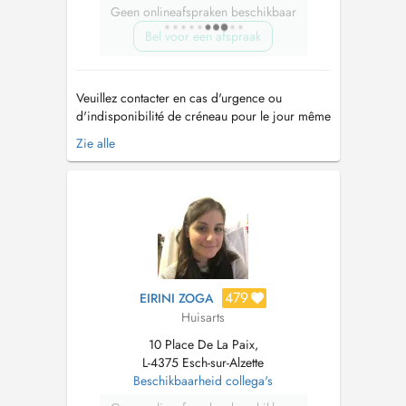
Geen onlineafspraken beschikbaar
Bel voor een afspraak
Veuillez contacter en cas d'urgence ou
d'indisponibilité de créneau pour le jour même
sur le site DOCTENA, le 00352 57 22 32,
Zie alle
Merci. Im Falle eines Notfalls oder bei Nicht-
Verfügbarkeit von Terminen bei DOCTENA für
den Tag selbst, ruffen sie bitte die 00352 57
22 32 an, danke....
479
EIRINI ZOGA
Huisarts
10 Place De La Paix,
L-4375 Esch-sur-Alzette
Beschikbaarheid collega's