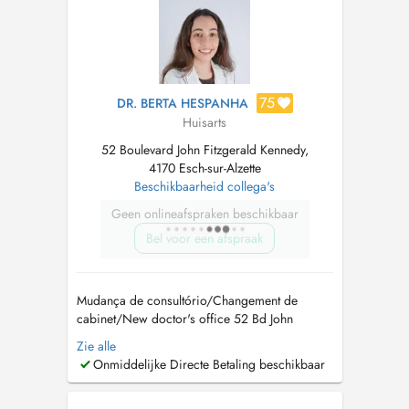
75
DR. BERTA HESPANHA
Huisarts
52 Boulevard John Fitzgerald Kennedy,
4170 Esch-sur-Alzette
Beschikbaarheid collega's
Geen onlineafspraken beschikbaar
Bel voor een afspraak
Mudança de consultório/Changement de
cabinet/New doctor's office 52 Bd John
Fitzgerald Kennedy, L-4170 Esch-sur-Alzette
Zie alle
2éme étage
cabinet@drmiguelmaciel.com
691
Onmiddelijke Directe Betaling beschikbaar
304 365 Sécretariat du lundi au vendredi entre
14h-18h Secretariado de segunda a sexta entre