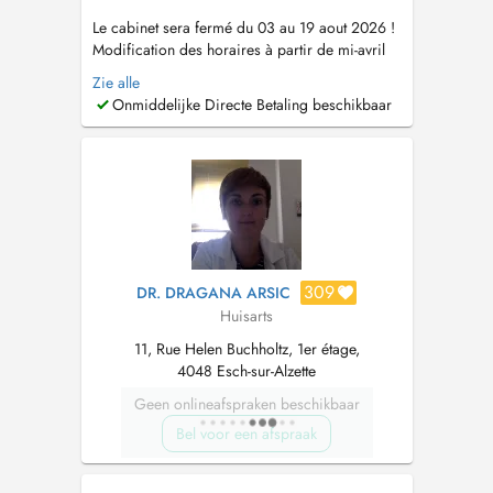
Le cabinet sera fermé du 03 au 19 aout 2026 !
Modification des horaires à partir de mi-avril
2026 : le cabinet sera ouvert les lundi mercredi
Zie alle
jeudi et vendredi toute la journée et le mardi
Onmiddelijke Directe Betaling beschikbaar
matin uniquement. Le cabinet sera fermé le
mardi après-midi. Les consultations se font
uniquement sur rende...
309
DR. DRAGANA ARSIC
Huisarts
11, Rue Helen Buchholtz, 1er étage,
4048 Esch-sur-Alzette
Geen onlineafspraken beschikbaar
Bel voor een afspraak