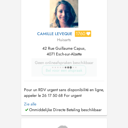
1760
CAMILLE LEVEQUE
Huisarts
42 Rue Guillaume Capus,
4071 Esch-sur-Alzette
Geen onlineafspraken beschikbaar
Bel voor een afspraak
Pour un RDV urgent sans disponibilité en ligne,
appeler le 26 17 50 68 For urgent
appointments not available online, call 26 17 50
Zie alle
68 Prise de RDV possible sur le site cm-
Onmiddelijke Directe Betaling beschikbaar
lallange.lu avec mes collègues. Devant
l'augmentation du nombre de RDV non honoré,
tout RDV non annulé sera facturé. Le cabin...