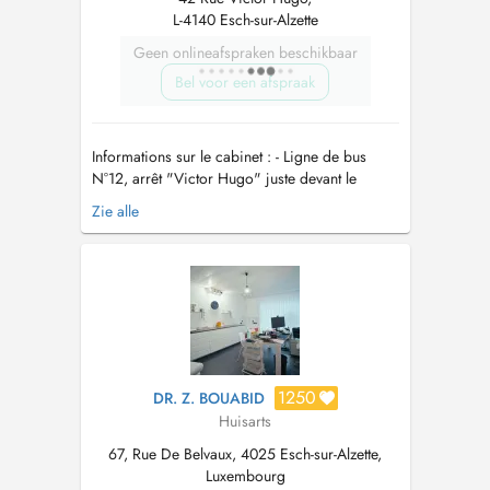
L-4140 Esch-sur-Alzette
Geen onlineafspraken beschikbaar
Bel voor een afspraak
Informations sur le cabinet : - Ligne de bus
N°12, arrêt "Victor Hugo" juste devant le
cabinet médical. - Cabinet situé au rez-de-
Zie alle
chaussée Diplôme : - Docteur en médecine
générale, université de Lorraine. Email :
docteur.boissiere@gmail.com
...
1250
DR. Z. BOUABID
Huisarts
67, Rue De Belvaux, 4025 Esch-sur-Alzette,
Luxembourg