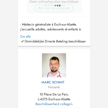
Geen onlineafspraken beschikbaar
Bel voor een afspraak
- Médecin généraliste à Esch-sur-Alzette,
j'accueille adultes, adolescents et enfants à
partir de 2 ans pour le suivi médical, la
Zie alle
prévention et les consultations ponctuelles. -
Onmiddelijke Directe Betaling beschikbaar
Payement du Tiers payant (PID) disponible. - En
cas de non disponibilité en ligne, veuillez
contacter svp le (+352) 26 74...
MARC SCHMIT
Huisarts
10 Place De La Paix,
L-4375 Esch-sur-Alzette
Beschikbaarheid collega's