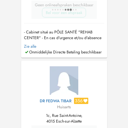
Geen onlineafspraken beschikbaar
Bel voor een afspraak
- Cabinet situé au PÔLE SANTÉ "REHAB
CENTER" - En cas d'urgence et/ou d'absence
de disponibilité en ligne, veuillez contacter le
Zie alle
(00352) 20 26 31 24. Pour une demande de
Onmiddelijke Directe Betaling beschikbaar
visite à domicile, contactez le (00352) 20 26
31 24 - NOUVEAU: pratique possible du Tiers
payant (PID) - Langues parlées: fran...
356
DR FEDWA TIBAR
Huisarts
1c, Rue Saint-Antoine,
4015 Esch-sur-Alzette