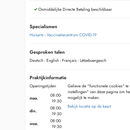
Onmiddelijke Directe Betaling beschikbaar
Specialismen
Huisarts
-
Vaccinatiecentrum COVID-19
Gesproken talen
Deutsch
- English
- Français
- Lëtzebuergesch
Praktijkinformatie
Openingstijden
Gelieve de "functionele cookies" te 
instellingen" van deze pagina om he
08:00-
mogelijk te maken.
maa.
19:30
Bekijk locatie op de kaart
08:00-
din.
19:30
08:00-
woe.
19:30