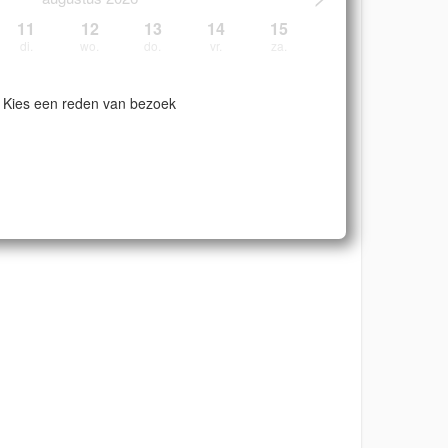
11
12
13
14
15
di.
wo.
do.
vr.
za.
Kies een reden van bezoek