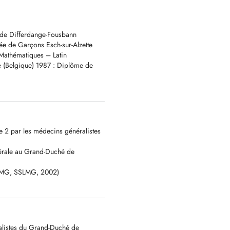
 de Differdange-Fousbann
ée de Garçons Esch-sur-Alzette
 Mathématiques – Latin
e (Belgique) 1987 : Diplôme de
e 2 par les médecins généralistes
érale au Grand-Duché de
(CMG, SSLMG, 2002)
alistes du Grand-Duché de