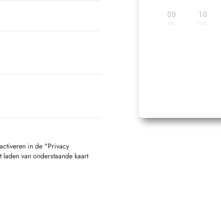
09
10
zo.
ma.
activeren in de "Privacy
t laden van onderstaande kaart