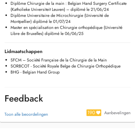
Diplôme Chirurgie de la main : Belgian Hand Surgery Certificate
finger, Dupuytrens disease, etc.). I am fluent in English.
(Katholieke Universiteit Leuven) – diplômé le 21/06/24
_______________________
Diplôme Universitaire de Microchirurgie (Université de
Facharzt für Orthopädie mit Spezialisierung auf Hand, Handgelenk ,
Montpellier) diplômé le 01/07/24
mit Betreuung sowohl von Unfallverletzungen (Frakturen,
Master en spécialisation en Chirurgie orthopédique (Université
Verstauchungen, Sehnen und Nervenverletzungen) als auch von
Libre de Bruxelles) diplômé le 06/06/25
degenerativen Erkrankungen (Arthrose, Karpaltunnelsyndrom,
Schnappfinger , Morbus Dupuytren usw.). Muttersprache ist
Französisch, ich spreche fließend Englisch und verstehe Deutsch, auch
Lidmaatschappen
wenn ich noch nicht ganz fließend bin, komme aber im Praxisalltag
gut zurecht.
SFCM – Société Française de la Chirurgie de la Main
SORBCOT - Société Royale Belge de Chirurgie Orthopédique
BHG - Belgian Hand Group
Feedback
190
Aanbevelingen
Toon alle beoordelingen