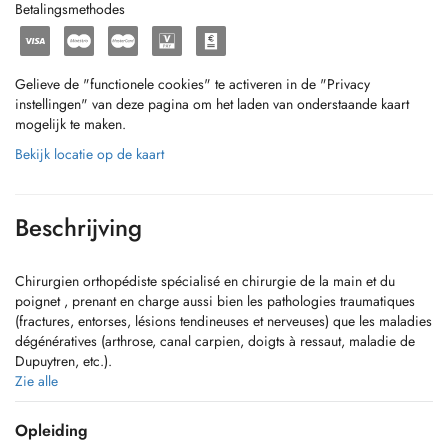
Betalingsmethodes
Gelieve de "functionele cookies" te activeren in de "Privacy
instellingen" van deze pagina om het laden van onderstaande kaart
mogelijk te maken.
Bekijk locatie op de kaart
Beschrijving
Chirurgien orthopédiste spécialisé en chirurgie de la main et du
poignet , prenant en charge aussi bien les pathologies traumatiques
(fractures, entorses, lésions tendineuses et nerveuses) que les maladies
dégénératives (arthrose, canal carpien, doigts à ressaut, maladie de
Dupuytren, etc.).
_______________________
Zie alle
Orthopaedic surgeon specialized in hand and wrist, treating both
traumatic conditions (fractures, sprains, tendon and nerve injuries) and
Opleiding
degenerative disorders (arthritis, carpal tunnel syndrome, trigger