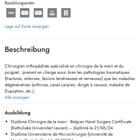
Bezahlungsarten
Lage auf Karte anzeigen
Beschreibung
Chirurgien orthopédiste spécialisé en chirurgie de la main et du
poignet , prenant en charge aussi bien les pathologies traumatiques
(fractures, entorses, lésions tendineuses et nerveuses) que les maladies
dégénératives (arthrose, canal carpien, doigts à ressaut, maladie de
Dupuytren, etc.).
_______________________
Alle anzeigen
Orthopaedic surgeon specialized in hand and wrist, treating both
traumatic conditions (fractures, sprains, tendon and nerve injuries) and
Ausbildung
degenerative disorders (arthritis, carpal tunnel syndrome, trigger
Diplôme Chirurgie de la main : Belgian Hand Surgery Certificate
finger, Dupuytrens disease, etc.). I am fluent in English.
(Katholieke Universiteit Leuven) – diplômé le 21/06/24
_______________________
Diplôme Universitaire de Microchirurgie (Université de
Facharzt für Orthopädie mit Spezialisierung auf Hand, Handgelenk ,