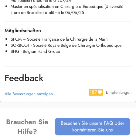
Montpellier) diplômé le 01/07/24
mit Betreuung sowohl von Unfallverletzungen (Frakturen,
Master en spécialisation en Chirurgie orthopédique (Université
Verstauchungen, Sehnen und Nervenverletzungen) als auch von
Libre de Bruxelles) diplômé le 06/06/25
degenerativen Erkrankungen (Arthrose, Karpaltunnelsyndrom,
Schnappfinger , Morbus Dupuytren usw.). Muttersprache ist
Französisch, ich spreche fließend Englisch und verstehe Deutsch, auch
Mitgliedschaften
wenn ich noch nicht ganz fließend bin, komme aber im Praxisalltag
gut zurecht.
SFCM – Société Française de la Chirurgie de la Main
SORBCOT - Société Royale Belge de Chirurgie Orthopédique
BHG - Belgian Hand Group
Feedback
187
Empfehlungen
Alle Bewertungen anzeigen
Brauchen Sie
Besuchen Sie unsere FAQ oder
kontaktieren Sie uns
Hilfe?