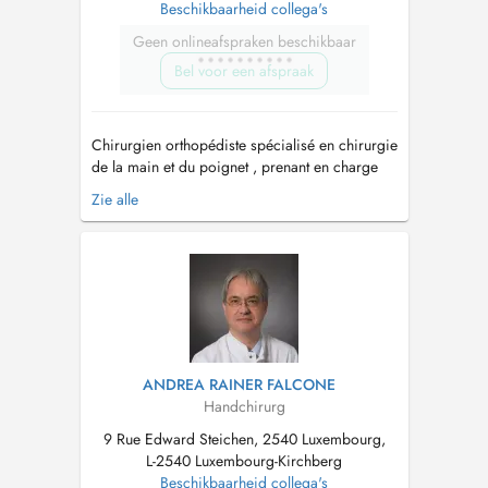
Beschikbaarheid collega's
Geen onlineafspraken beschikbaar
Bel voor een afspraak
Chirurgien orthopédiste spécialisé en chirurgie
de la main et du poignet , prenant en charge
aussi bien les pathologies traumatiques
Zie alle
(fractures, entorses, lésions tendineuses et
nerveuses) que les maladies dégénératives
(arthrose, canal carpien, doigts à ressaut,
maladie de Dupuytren, etc.). _____...
ANDREA RAINER FALCONE
Handchirurg
9 Rue Edward Steichen, 2540 Luxembourg,
L-2540 Luxembourg-Kirchberg
Beschikbaarheid collega's