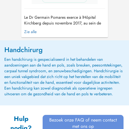
Le Dr Germain Pomares exerce à lHôpital
Kirchberg depuis novembre 2017, au sein de
léquipe S.O.S. Lux Épaule Main. Contact Le
Zie alle
secrétariat est joignable : Par téléphone : 28
65 47 53 (du lundi au jeudi) Par mail :
DrPomares-secretariat@protonmail.com
Le Dr
Handchirurg
Germain Pomares a réalisé li...
Een handchirurg is gespecialiseerd in het behandelen van
aandoeningen aan de hand en pols, zoals breuken, peesontstekingen,
carpaal tunnel syndroom, en zenuwbeschadigingen. Handchirurgie is
een uniek vakgebied dat zich richt op het herstellen van de mobiliteit
en functionaliteit van de hand, essentieel voor dagelijkse activiteiten.
Een handchirurg kan zowel diagnostiek als operatieve ingrepen
uitvoeren om de gezondheid van de hand en pols te verbeteren.
Hulp
Bezoek onze FAQ of neem contact
met ons op
nodig?