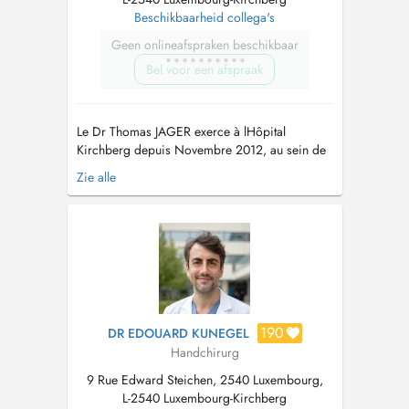
Beschikbaarheid collega's
Geen onlineafspraken beschikbaar
Bel voor een afspraak
Le Dr Thomas JAGER exerce à lHôpital
Kirchberg depuis Novembre 2012, au sein de
léquipe de lInstitut Européen de la Main de
Zie alle
Luxembourg. son secrétariat est joignable: par
téléphone: 24684141 (secrétariat de l'institut de
la main) Le Dr Jager Thomas a suivi une
formation médicale initiale a...
190
DR EDOUARD KUNEGEL
Handchirurg
9 Rue Edward Steichen, 2540 Luxembourg,
L-2540 Luxembourg-Kirchberg