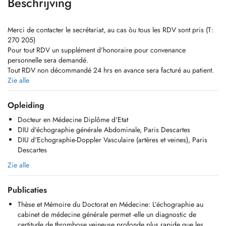
Beschrijving
Merci de contacter le secrétariat, au cas òu tous les RDV sont pris (T:
270 205)
Pour tout RDV un supplément d'honoraire pour convenance
personnelle sera demandé.
Tout RDV non décommandé 24 hrs en avance sera facturé au patient.
Pour des raisons comptables, le paiement de la consultation doit se
Zie alle
faire le jour-même, par carte bancaire ou en espèces.
Pas d'échographie pour les enfants de moins de 12 ans.
Opleiding
Docteur en Médecine Diplôme d'Etat
DIPLOMES:
DIU d'échographie générale Abdominale, Paris Descartes
DIU d'Echographie générale Abdominale, Paris Descartes
DIU d'Echographie-Doppler Vasculaire (artères et veines), Paris
DIU d'Echographie-Doppler Vasculaire (artères et veines), Paris
Descartes
Descartes
DIU d'Echographie Thyroidienne, Paris Descartes
Zie alle
DIU d'Echographie Musculaire, Paris Descartes
DIU de Médecine et Traumatologie du Sport, Paris
Publicaties
Docteur en Médecine Diplôme d'Etat, Paris
Diplôme d'études spécialisées en Médecine Générale, Paris
Thèse et Mémoire du Doctorat en Médecine: L’échographie au
Lauréat de la faculté de médecine de Paris
cabinet de médecine générale permet -elle un diagnostic de
Interne des Hôpitaux de Paris
certitude de thrombose veineuse profonde plus rapide que les