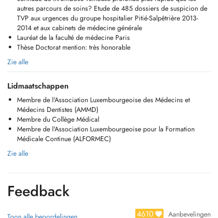
Approbation als Arzt in Berlin
autres parcours de soins? Etude de 485 dossiers de suspicion de
TVP aux urgences du groupe hospitalier Pitié-Salpêtrière 2013-
TRAVAUX SCIENTIFIQUES et PUBLICATIONS:
2014 et aux cabinets de médecine générale
Thèse et Mémoire du Doctorat en Médecine: Léchographie au cabinet
Lauréat de la faculté de médecine Paris
de médecine générale, permet-elle un diagnostic de certitude de
Thèse Doctorat mention: très honorable
thrombose veineuse profonde plus rapide que les autres parcours de
Zie alle
soins? Étude de 485 dossiers de suspicion de TVP aux urgences du
groupe hospitalier Pitié-Salpêtrière 2013-2014 et aux cabinets de
médecine générale
Lidmaatschappen
Membre de l'Association Luxembourgeoise des Médecins et
Lauréat de la faculté de médecine Paris
Médecins Dentistes (AMMD)
Thèse Doctorat mention: très honorable, médaille de Bronze
Membre du Collège Médical
Finaliste du prix de thèse de médecine générale, Ile de France 2016
Membre de l'Association Luxembourgeoise pour la Formation
Maîtrise en Imagerie biomédicale générale
Médicale Continue (ALFORMEC)
Maîtrise en Méthodologie en recherche Clinique
Zie alle
SOCIETES SCIENTIFIQUES:
Membre de l'Association Luxembourgeoise des Médecins et Médecins
Dentistes (AMMD)
Feedback
Membre du Collège Médical
Membre de l'Association Luxembourgeoise pour la Formation
Médicale Continue (ALFORMEC)
4610
Aanbevelingen
Toon alle beoordelingen