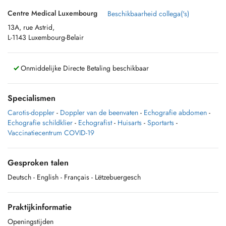
Centre Medical Luxembourg
Beschikbaarheid collega('s)
13A, rue Astrid,
L-1143 Luxembourg-Belair
Onmiddelijke Directe Betaling beschikbaar
Specialismen
Carotis-doppler
-
Doppler van de beenvaten
-
Echografie abdomen
-
Echografie schildklier
-
Echografist
-
Huisarts
-
Sportarts
-
Vaccinatiecentrum COVID-19
Gesproken talen
Deutsch
- English
- Français
- Lëtzebuergesch
Praktijkinformatie
Openingstijden