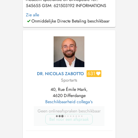
545655 GSM: 621503192 INFORMATIONS
DU CABINET : Nous ne traitons pas les enfants
Zie alle
de moins de 4 ans (veuillez contacter votre
Onmiddelijke Directe Betaling beschikbaar
pédiatre ou la Kannerklinik) Pour les enfants
plus âgés et les jeunes, nous prenons rendez-
vous uniquement par téléphone....
631
DR. NICOLAS ZABOTTO
Sportarts
40, Rue Émile Mark,
4620 Differdange
Beschikbaarheid collega's
Geen onlineafspraken beschikbaar
Bel voor een afspraak