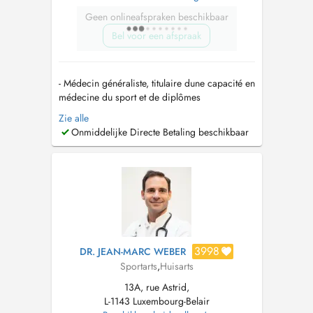
Geen onlineafspraken beschikbaar
Bel voor een afspraak
- Médecin généraliste, titulaire dune capacité en
médecine du sport et de diplômes
universitaires en traumatologie du sport, en
Zie alle
médecine manuelle et en ostéopathie. Pour
Onmiddelijke Directe Betaling beschikbaar
contacter le secrétariat médical merci de
composer le +352 270 205 ou par mail à
l'adresse suivante :
info@medicalcenter.lu
...
3998
DR. JEAN-MARC WEBER
Sportarts
,
Huisarts
13A, rue Astrid,
L-1143 Luxembourg-Belair