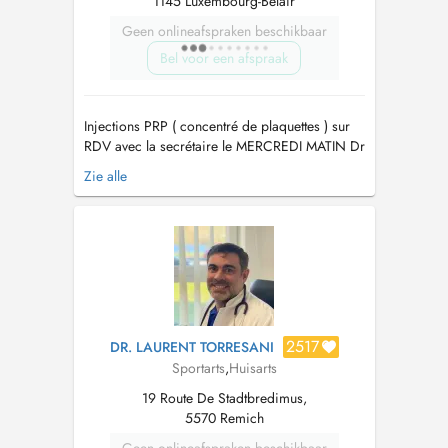
1145 Luxembourg-Belair
Geen onlineafspraken beschikbaar
Bel voor een afspraak
Injections PRP ( concentré de plaquettes ) sur
RDV avec la secrétaire le MERCREDI MATIN Dr
LAWERMAN ne réalise pas d'EMG.
Zie alle
TRAITEMENT CIBLÉ (TARGETED THERAPY)
des douleurs myo-fasciales CHRONIQUES et
AIGÜES sur l'économie axiale (colonne
vertébrale) et périphérique (les membres).
MEDECINE du SPOR...
2517
DR. LAURENT TORRESANI
Sportarts
,
Huisarts
19 Route De Stadtbredimus,
5570 Remich