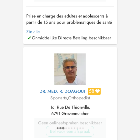
Prise en charge des adultes et adolescents à
partir de 15 ans pour problématiques de santé
d'ordre général, vaccinations, urgences non
Zie alle
hospitalières, pathologie spécifique du sportif,
Onmiddelijke Directe Betaling beschikbaar
examen d'aptitude à la conduite et à la pratique
sportive (hors examen médico-sportif)....
58
DR. MED. R. DOAGOUI
Sportarts
,
Orthopedist
1c, Rue De Thionville,
6791 Grevenmacher
Geen onlineafspraken beschikbaar
Bel voor een afspraak