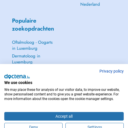
Nederland
Populaire
zoekopdrachten
Oftalmoloog - Oogarts
in Luxemburg
Dermatoloog in
Luxemburg
Huisarts in Luxemburg
Privacy policy
Gynaecoloog in
We use cookies
Luxemburg
We may place these for analysis of our visitor data, to improve our website,
Zie alle →
show personalised content and to give you a great website experience. For
more information about the cookies open the cookie manager settings.
Accept all
NEEM IN GEVAL VAN NOOD CONTACT OP MET : 112
Deny
Settings