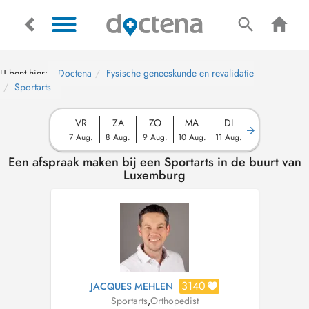
U bent hier:
Doctena
Fysische geneeskunde en revalidatie
Sportarts
VR
ZA
ZO
MA
DI
7 Aug.
8 Aug.
9 Aug.
10 Aug.
11 Aug.
Een afspraak maken bij een Sportarts in de buurt van
Luxemburg
3140
JACQUES MEHLEN
Sportarts
,
Orthopedist