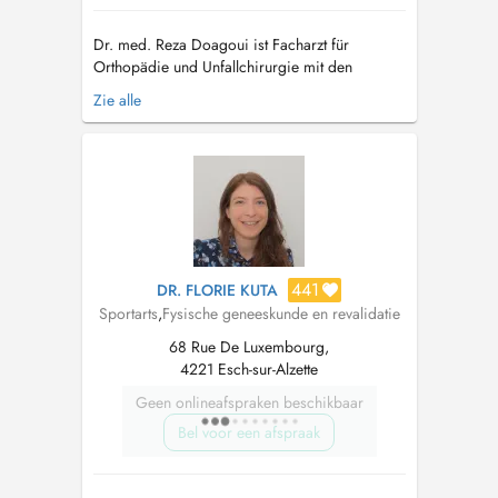
Dr. med. Reza Doagoui ist Facharzt für
Orthopädie und Unfallchirurgie mit den
Zusatzbezeichnungen Sportmedizin, spezielle
Zie alle
Schmerztherapie, Akupunktur, Chirotherapie
sowie der Behandlung von ambulanten
Notfällen. Sein Studium absolvierte er an der
Universität Erlangen-Nürnberg in Bayern. Die
fachä...
441
DR. FLORIE KUTA
Sportarts
,
Fysische geneeskunde en revalidatie
68 Rue De Luxembourg,
4221 Esch-sur-Alzette
Geen onlineafspraken beschikbaar
Bel voor een afspraak