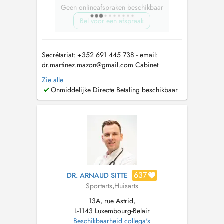
Geen onlineafspraken beschikbaar
Bel voor een afspraak
Secrétariat: +352 691 445 738 - email:
dr.martinez.mazon@gmail.com
Cabinet
médical VisiSanté: +352 20601860 - email:
Zie alle
cabinetmedical.visisante@gmail.com
FR: Le
Onmiddelijke Directe Betaling beschikbaar
cabinet est accessible via les arrêts de bus
suivants : - Arrêt Wandmillen: 11, 16, 22, 31,
801, 802, 811, 812, 821, 822, 823, 824, ...
637
DR. ARNAUD SITTE
Sportarts
,
Huisarts
13A, rue Astrid,
L-1143 Luxembourg-Belair
Beschikbaarheid collega's