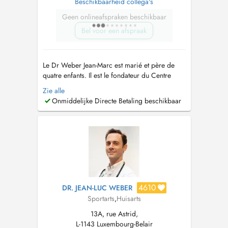
Beschikbaarheid collega's
Geen onlineafspraken beschikbaar
Bel voor een afspraak
Le Dr Weber Jean-Marc est marié et père de
quatre enfants. Il est le fondateur du Centre
Médical Luxembourg en 2012. TRAVAUX
Zie alle
SCIENTIFIQUES et PUBLICATIONS: Thèse du
Onmiddelijke Directe Betaling beschikbaar
Doctorat en Médecine: Comment améliorer les
logiciels des généralistes au Luxembourg?
Thèse du Doctorat mention: très honorable ...
4610
DR. JEAN-LUC WEBER
Sportarts
,
Huisarts
13A, rue Astrid,
L-1143 Luxembourg-Belair