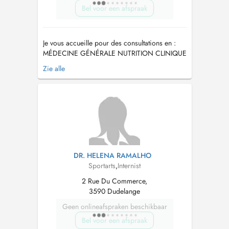
Bel voor een afspraak
Je vous accueille pour des consultations en :
MÉDECINE GÉNÉRALE NUTRITION CLINIQUE
ET SPORTIVE MÉDECINE DU SPORT Médecin
Zie alle
habilité à réaliser les examens du médico-
sportif au Luxembourg EXPERTISE ET
CONSEIL MÉDICO-JUDICIAIRE Vous pouvez
également solliciter un avis dans le cadre dune
pr...
DR. HELENA RAMALHO
Sportarts
,
Internist
2 Rue Du Commerce,
3590 Dudelange
Geen onlineafspraken beschikbaar
Bel voor een afspraak