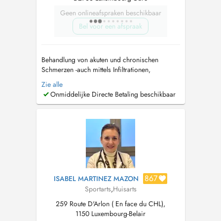
Geen onlineafspraken beschikbaar
Bel voor een afspraak
Behandlung von akuten und chronischen
Schmerzen -auch mittels Infiltrationen,
Infusionen (Baxter) Beratung und Behandlung
Zie alle
bei Arthrose (Knie, Schulter, Sprunggelenk,
Onmiddelijke Directe Betaling beschikbaar
Fingergelenke etc) - unter anderem mit
Hyaluronsäure Beratung und Behandlung bei
Osteoporose...
867
ISABEL MARTINEZ MAZON
Sportarts
,
Huisarts
259 Route D'Arlon ( En face du CHL),
1150 Luxembourg-Belair