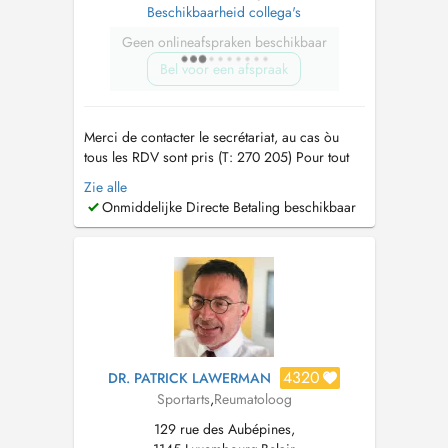
Beschikbaarheid collega's
Geen onlineafspraken beschikbaar
Bel voor een afspraak
Merci de contacter le secrétariat, au cas òu
tous les RDV sont pris (T: 270 205) Pour tout
RDV un supplément d'honoraire pour
Zie alle
convenance personnelle sera demandé. Tout
Onmiddelijke Directe Betaling beschikbaar
RDV non décommandé 24 hrs en avance sera
facturé au patient. Pour des raisons
comptables, le paiement de la consultation doit
se ...
4320
DR. PATRICK LAWERMAN
Sportarts
,
Reumatoloog
129 rue des Aubépines,