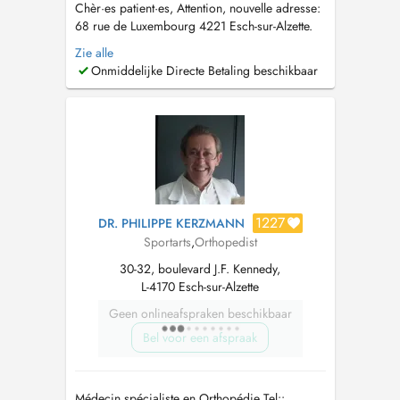
Chèr·es patient·es, Attention, nouvelle adresse:
68 rue de Luxembourg 4221 Esch-sur-Alzette.
Le cabinet se trouve au 2e étage, vous pouvez
Zie alle
monter directement. Contact:
Onmiddelijke Directe Betaling beschikbaar
dr.florie.kuta@gmail.com
Tel: 661994897 Le
docteur Florie KUTA prend en charge les
pathologies aiguës et chroniques de ...
1227
DR. PHILIPPE KERZMANN
Sportarts
,
Orthopedist
30-32, boulevard J.F. Kennedy,
L-4170 Esch-sur-Alzette
Geen onlineafspraken beschikbaar
Bel voor een afspraak
Médecin spécialiste en Orthopédie Tel::