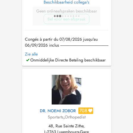
Beschikbaarheid collega's
Geen onlineafspraken beschikbaar
Bel voor een afspraak
Congés à partir du 07/08/2026 jusqu'au
06/09/2026 inclus ------------------------------------------------------
---------------------------------------------------------------------- Tel: +352
Zie alle
661 471 841 e-mail:
louis-
Onmiddelijke Directe Betaling beschikbaar
bourdon@hotmail.com
Ne réalise pas de
téléconsultation Horaires d'ouvertu...
708
DR. NOEMI ZOBOR
Sportarts
,
Orthopedist
48, Rue Sainte Zithe,
L-2763 Luxembourg-Gare