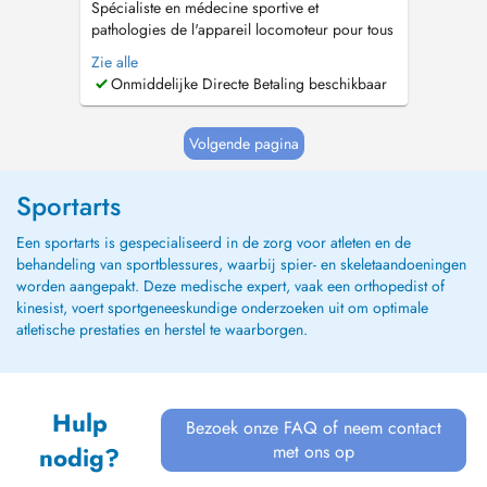
Spécialiste en médecine sportive et
pathologies de l'appareil locomoteur pour tous
les âges, les sportifs de tous niveaux (en loisir
Zie alle
comme en compétition) mais aussi les non-
Onmiddelijke Directe Betaling beschikbaar
sportifs. Médecin du FC Differdange 03 et des
Red Boys Differdange Handball. Médecin de la
fédération luxembourgeoise de...
Volgende pagina
Sportarts
Een sportarts is gespecialiseerd in de zorg voor atleten en de
behandeling van sportblessures, waarbij spier- en skeletaandoeningen
worden aangepakt. Deze medische expert, vaak een orthopedist of
kinesist, voert sportgeneeskundige onderzoeken uit om optimale
atletische prestaties en herstel te waarborgen.
Hulp
Bezoek onze FAQ of neem contact
met ons op
nodig?