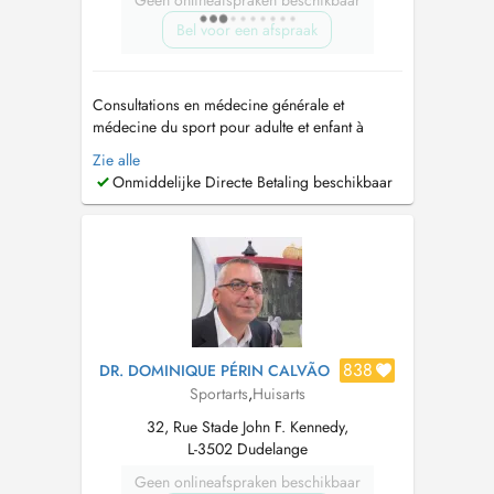
Geen onlineafspraken beschikbaar
Bel voor een afspraak
Consultations en médecine générale et
médecine du sport pour adulte et enfant à
partir de 2 ans. Médecine manuelle et
Zie alle
ostéopathie médicale: adulte uniquement et
Onmiddelijke Directe Betaling beschikbaar
avec consultation préalable. Médecine du
sport. Hausarzt Allgemeinmedizin und
Sportmedizin Praxis für Erwachsene und
Kinder ab 2 Jahre. M...
838
DR. DOMINIQUE PÉRIN CALVÃO
Sportarts
,
Huisarts
32, Rue Stade John F. Kennedy,
L-3502 Dudelange
Geen onlineafspraken beschikbaar