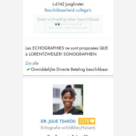
L-6142 Junglinster
Beschikbaarheid collega's
Geen onlineafspraken beschikbaar
Bel voor een afspraak
Les ECHOGRAPHIES ne sont proposées QUE
à LORENTZWEILER! SONOGRAPHIEN
werden NUR in LORENTZWEILER angeboten!
Zie alle
ULTRASOUNDS are ONLY offered in
Onmiddelijke Directe Betaling beschikbaar
LORENTZWEILER! Behandlung als
hausärztliche Internistin von Erwachsenen und
Kindern ab 3 Jahren. Impfungen ab 10 Jahren.
Consultation interniste généralis...
1278
DR. JULIE TSAKOU
Echografie schildklier
,
Huisarts