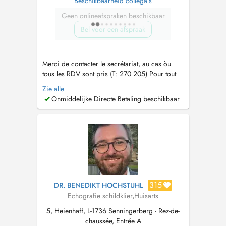
Beschikbaarheid collega's
Geen onlineafspraken beschikbaar
Bel voor een afspraak
Merci de contacter le secrétariat, au cas òu
tous les RDV sont pris (T: 270 205) Pour tout
RDV un supplément d'honoraire pour
Zie alle
convenance personnelle sera demandé. Tout
Onmiddelijke Directe Betaling beschikbaar
RDV non décommandé 24 hrs en avance sera
facturé au patient. Pour des raisons
comptables, le paiement de la consultation doit
se ...
315
DR. BENEDIKT HOCHSTUHL
Echografie schildklier
,
Huisarts
5, Heienhaff, L-1736 Senningerberg - Rez-de-
chaussée, Entrée A