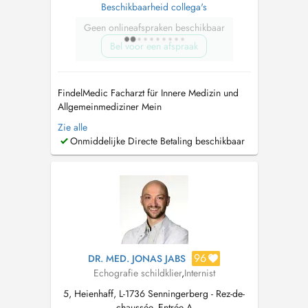
Beschikbaarheid collega's
Geen onlineafspraken beschikbaar
Bel voor een afspraak
FindelMedic Facharzt für Innere Medizin und
Allgemeinmediziner Mein
Behandlungsspektrum umfasst unter anderem:
Zie alle
Herz-Kreislauf-Beschwerden, Herzrasen/
Onmiddelijke Directe Betaling beschikbaar
Herzstolpern (Palpitationen), geschwollene
Beine/Ödeme, Atemwegsinfekte, Husten (akut
oder chronisch), Atemnot, diagnostiziertes
oder vermutetes As...
96
DR. MED. JONAS JABS
Echografie schildklier
,
Internist
5, Heienhaff, L-1736 Senningerberg - Rez-de-
chaussée, Entrée A