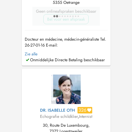
5355 Oetrange
Geen onlineafspraken beschikbaar
Bel voor een afspraak
Docteur en médecine, médecin-généraliste Tel.
26-27-01-16 E-mail:
allgemeinmediziner_lux@outlook.com
In
Zie alle
meiner Praxis biete ich eine umfassende
Onmiddelijke Directe Betaling beschikbaar
medizinische Betreuung im Bereich der
Allgemeinmedizin an. Der Fokus liegt auf einer
individuellen Versorgung, die sowohl
körperliche als auch psychis...
326
DR. ISABELLE OTH
Echografie schildklier
,
Internist
30, Route De Luxembourg,
7372 Lorentzweiler