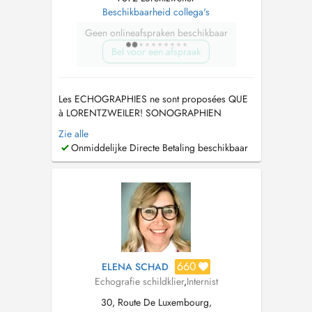
Beschikbaarheid collega's
Geen onlineafspraken beschikbaar
Bel voor een afspraak
Les ECHOGRAPHIES ne sont proposées QUE
à LORENTZWEILER! SONOGRAPHIEN
werden NUR in LORENTZWEILER angeboten!
Zie alle
ULTRASOUNDS are ONLY offered in
Onmiddelijke Directe Betaling beschikbaar
LORENTZWEILER! Behandlung als
hausärztliche Internistin von Erwachsenen und
Kindern ab 3 Jahren. Impfungen ab 10 Jahren.
Consultation interniste généralis...
660
ELENA SCHAD
Echografie schildklier
,
Internist
30, Route De Luxembourg,