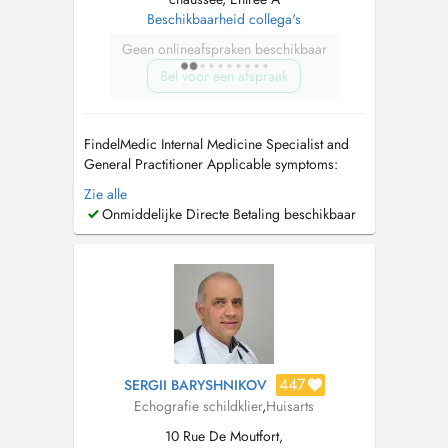
Beschikbaarheid collega's
Geen onlineafspraken beschikbaar
Bel voor een afspraak
FindelMedic Internal Medicine Specialist and
General Practitioner Applicable symptoms:
unintentional weight loss or weight gain /
Zie alle
cardiovascular problems / high blood
Onmiddelijke Directe Betaling beschikbaar
pressure (hypertension) / rapid heartbeat /
palpitations / swollen legs or edema (fluid
retention) / respiratory infections and br...
447
SERGII BARYSHNIKOV
Echografie schildklier
,
Huisarts
10 Rue De Moutfort,