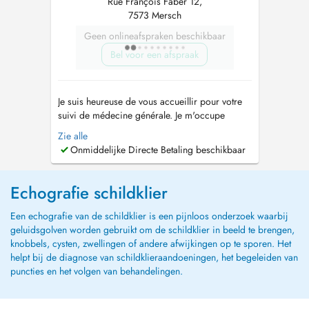
Rue François Faber 12,
7573 Mersch
Geen onlineafspraken beschikbaar
Bel voor een afspraak
Je suis heureuse de vous accueillir pour votre
suivi de médecine générale. Je m'occupe
également de la santé des enfants dès la
Zie alle
naissance jusqu'à l'âge adulte, y compris les
Onmiddelijke Directe Betaling beschikbaar
vaccins. Ainsi que de la santé de la femme (
mis à part le suivi de grossesses). Je réalise
également des échographies abdomin...
Echografie schildklier
Een echografie van de schildklier is een pijnloos onderzoek waarbij
geluidsgolven worden gebruikt om de schildklier in beeld te brengen,
knobbels, cysten, zwellingen of andere afwijkingen op te sporen. Het
helpt bij de diagnose van schildklieraandoeningen, het begeleiden van
puncties en het volgen van behandelingen.