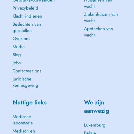
Gebruiksvoorwaarden
Huisartsen van
wacht
Privacybeleid
Ziekenhuizen van
Klacht indienen
wacht
Beslechten van
Apotheken van
geschillen
wacht
Over ons
Media
Blog
Jobs
Contacteer ons
Juridische
kennisgeving
Nuttige links
We zijn
aanwezig
Medische
laboratoria
Luxemburg
Medisch en
België