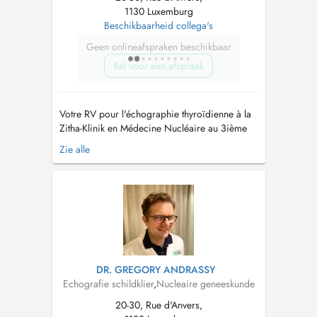
1130 Luxemburg
Beschikbaarheid collega's
Geen onlineafspraken beschikbaar
Bel voor een afspraak
Votre RV pour l'échographie thyroïdienne à la
Zitha-Klinik en Médecine Nucléaire au 3ième
étage Bâtiment Z. ATTENTION: uniquement RV
Zie alle
pour échographie. S'il y a écrit scintigraphie
sur l'ordonnance veuillez svp nous envoyer
l'ordonnance par e-mail
(
mnu@hopitauxschuman.lu
). Ihr Termin zur
Sonogr...
DR. GREGORY ANDRASSY
Echografie schildklier
,
Nucleaire geneeskunde
20-30, Rue d'Anvers,