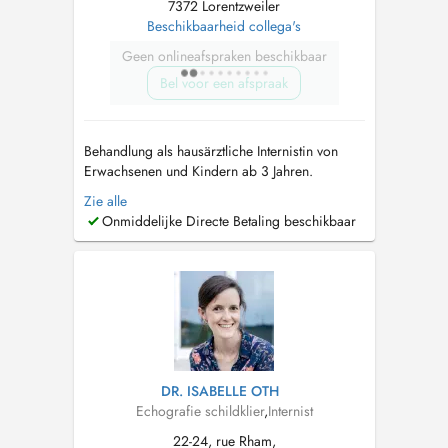
7372 Lorentzweiler
Beschikbaarheid collega's
Geen onlineafspraken beschikbaar
Bel voor een afspraak
Behandlung als hausärztliche Internistin von
Erwachsenen und Kindern ab 3 Jahren.
Consultation for adults and children from the
Zie alle
age of 3 years. Консультации для взрослых
Onmiddelijke Directe Betaling beschikbaar
и детей от 3 лет. - Echographie / Ultraschall
(Bauch, Schilddrüse, Carotis-Doppler) -
Diabetes: Screening, Erstdiagnose und ...
DR. ISABELLE OTH
Echografie schildklier
,
Internist
22-24, rue Rham,