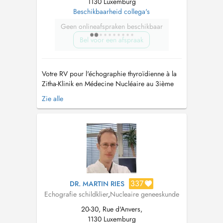
1130 Luxemburg
Beschikbaarheid collega's
Geen onlineafspraken beschikbaar
Bel voor een afspraak
Votre RV pour l'échographie thyroïdienne à la
Zitha-Klinik en Médecine Nucléaire au 3ième
étage Bâtiment Z. ATTENTION: uniquement RV
Zie alle
pour échographie. S'il y a écrit scintigraphie
sur l'ordonnance veuillez svp nous envoyer
l'ordonnance par e-mail
(
mnu@hopitauxschuman.lu
). Ihr Termin zur
Sonogr...
337
DR. MARTIN RIES
Echografie schildklier
,
Nucleaire geneeskunde
20-30, Rue d'Anvers,
1130 Luxemburg