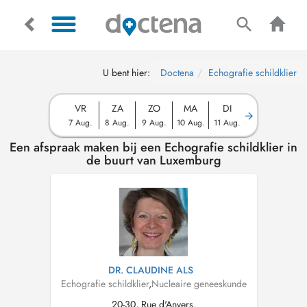
U bent hier:
Doctena
Echografie schildklier
VR
ZA
ZO
MA
DI
7 Aug.
8 Aug.
9 Aug.
10 Aug.
11 Aug.
Een afspraak maken bij een Echografie schildklier in
de buurt van Luxemburg
DR. CLAUDINE ALS
Echografie schildklier
,
Nucleaire geneeskunde
20-30, Rue d'Anvers,