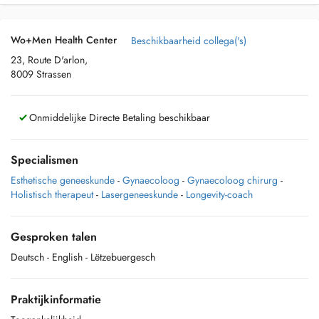
Wo+Men Health Center
Beschikbaarheid collega('s)
23, Route D'arlon,
8009 Strassen
Onmiddelijke Directe Betaling beschikbaar
Specialismen
Esthetische geneeskunde
-
Gynaecoloog
-
Gynaecoloog chirurg
-
Holistisch therapeut
-
Lasergeneeskunde
-
Longevity-coach
Gesproken talen
Deutsch
- English
- Lëtzebuergesch
Praktijkinformatie