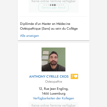
Keine online Termine verfügbar
Termin per Anruf
Diplômée d'un Master en Médecine
Ostéopathique (5ans) au sein du Collège
Ostéopathique Européen (Holistéa) en France,
Alle anzeigen
et spécialisée en périnatalité et pédiatrie,
j'accompagne les femmes à chaque étape de
leur maternité (grossesse et post-partum), ainsi
que les nourrissons, les enfants et les adulte...
7
ANTHONY CYRILLE CKOS
Osteopathie
12, Rue Jean Engling,
1466 Luxemburg
Verfügbarkeiten der Kollegen
Keine online Termine verfügbar