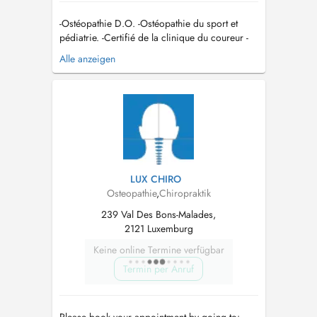
-Ostéopathie D.O. -Ostéopathie du sport et
pédiatrie. -Certifié de la clinique du coureur -
Thérapie Manuelle du sport ( crochetage,
Alle anzeigen
ventouse,...) mail:
Thibautdemoitie@ckos.lu
Tel:
691 592 479...
LUX CHIRO
Osteopathie
,
Chiropraktik
239 Val Des Bons-Malades,
2121 Luxemburg
Keine online Termine verfügbar
Termin per Anruf