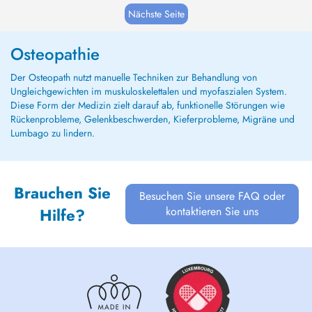
Luxembourg depuis début 2022 au sein du
Nächste Seite
centre mère enfant de kinésithérapie THE
STUDIO à L...
Osteopathie
Der Osteopath nutzt manuelle Techniken zur Behandlung von
Ungleichgewichten im muskuloskelettalen und myofaszialen System.
Diese Form der Medizin zielt darauf ab, funktionelle Störungen wie
Rückenprobleme, Gelenkbeschwerden, Kieferprobleme, Migräne und
Lumbago zu lindern.
Brauchen Sie
Besuchen Sie unsere FAQ oder
kontaktieren Sie uns
Hilfe?