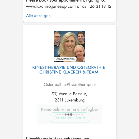
Please book your appointment by going to:
www.luxchiro.janeapp.com or call 26 31 18 12.
Services include: chiropractic, osteopathy,
Alle anzeigen
massage (deep tissue, pregnancy, lymphatic
drainage), Bowen therapy, reflexology, cranio
sacro technique and Rolfing. There is street
parking just outside the bu...
KINESITHERAPIE UND OSTEOPATHIE
CHRISTINE KLAEREN & TEAM
Osteopathie
,
Physiotherapeut
97, Avenue Pasteur,
2311 Luxemburg
Keine online Termine verfügbar
Termin per Anruf
Kinesitherapie, Faszienbehandlung,