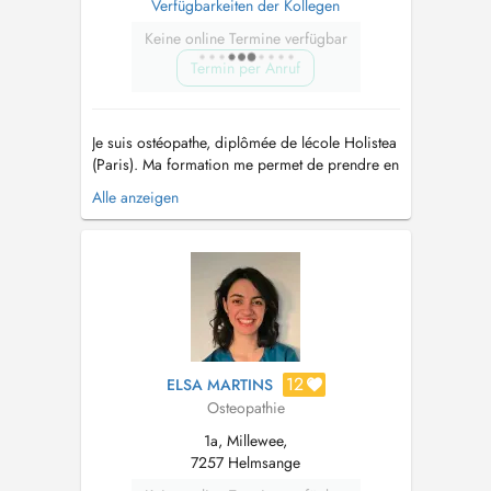
Verfügbarkeiten der Kollegen
Keine online Termine verfügbar
Termin per Anruf
Je suis ostéopathe, diplômée de lécole Holistea
(Paris). Ma formation me permet de prendre en
charge tous types de patients et une formation
Alle anzeigen
en périnatalité me permet la prise en charge de
femmes enceintes, de nourrissons et denfants.
Je parle majoritairement français. Lostéopathie
est une approche...
12
ELSA MARTINS
Osteopathie
1a, Millewee,
7257 Helmsange