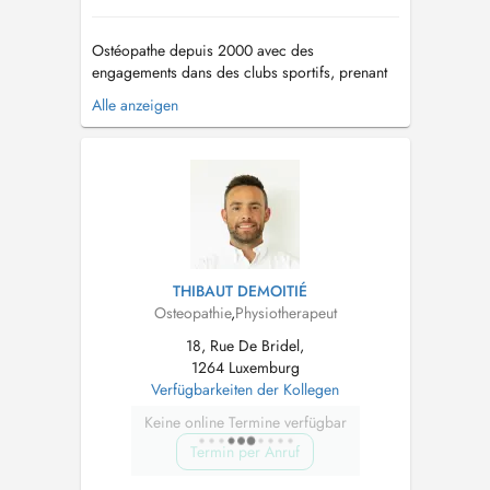
Ostéopathe depuis 2000 avec des
engagements dans des clubs sportifs, prenant
en charge les enfants, adultes, spécialisé en
Alle anzeigen
périnatalité (nourrissons, accompagnement des
femmes enceintes, et post partum...) ainsi qu'en
Pédiatrie (déformations crâniennes, coliques,
torticolis, scoliose... )....
THIBAUT DEMOITIÉ
Osteopathie
,
Physiotherapeut
18, Rue De Bridel,
1264 Luxemburg
Verfügbarkeiten der Kollegen
Keine online Termine verfügbar
Termin per Anruf