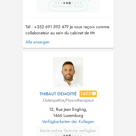
Termin per Anruf
Tél : +352 691 592 479 Je vous reçois comme
collaborateur au sein du cabinet de Mr
DEMOITIE Thibault au 12 Rue Jean Engling
Alle anzeigen
1466 Dommeldange uniquement : - les mardi et
vendredi après midi - les samedis après midi
Ostéopathe diplômé d'une formation française
reconnue en 5ans, j'exerce depuis p...
1495
THIBAUT DEMOITIÉ
Osteopathie
,
Physiotherapeut
12, Rue Jean Engling,
1466 Luxemburg
Verfügbarkeiten der Kollegen
Keine online Termine verfügbar