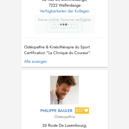
7222 Walferdange
Verfügbarkeiten der Kollegen
Keine online Termine verfügbar
Termin per Anruf
Ostéopathie & Kinésithérapie du Sport.
Certification "La Clinique du Coureur".
Préparation mentale. Formations prévention
Alle anzeigen
santé dans le sport et en entreprise.
NOUVEAU: consultations de kinésithérapie
avec mon assistant Lilian BEYNE
Kinésithérapeute du Sport. Veuillez prendre
rendez-vous direc...
857
PHILIPPE BAULER
Osteopathie
26 Route De Luxembourg,