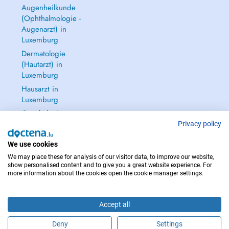
Augenheilkunde
(Ophthalmologie -
Augenarzt) in
Luxemburg
Dermatologie
(Hautarzt) in
Luxemburg
Hausarzt in
Luxemburg
Gynäkologie
(Frauenarzt -
Privacy policy
Frauenheilkunde)
We use cookies
in Luxemburg
We may place these for analysis of our visitor data, to improve our website,
Alle anzeigen →
show personalised content and to give you a great website experience. For
more information about the cookies open the cookie manager settings.
Accept all
IM NOTFALL WENDEN SIE SICH AN : 112
Deny
Settings
Copyright © 2026 - DOCTENA S.A. 42, Rue de la Vallée, L-2661 Luxembourg