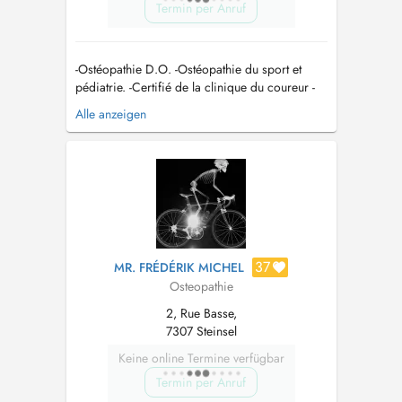
Termin per Anruf
-Ostéopathie D.O. -Ostéopathie du sport et
pédiatrie. -Certifié de la clinique du coureur -
Thérapie Manuelle du sport ( crochetage,
Alle anzeigen
ventouse,...) mail:
Thibautdemoitie@ckos.lu
Tel:
691 592 479...
37
MR. FRÉDÉRIK MICHEL
Osteopathie
2, Rue Basse,
7307 Steinsel
Keine online Termine verfügbar
Termin per Anruf