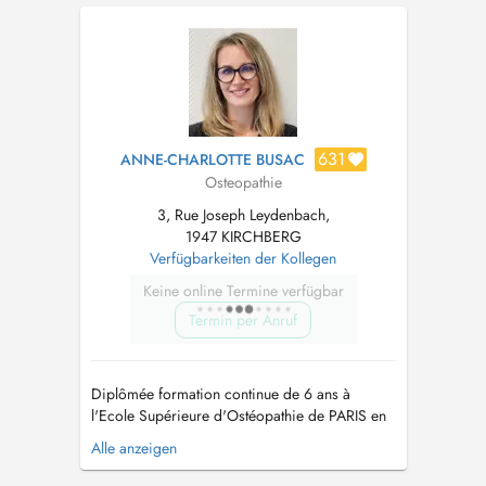
de la valeur du soin concerné. Cordialement,
L'ostéopathie est une approche thérapeutique
manuelle douce qui se fonde su...
631
ANNE-CHARLOTTE BUSAC
Osteopathie
3, Rue Joseph Leydenbach,
1947 KIRCHBERG
Verfügbarkeiten der Kollegen
Keine online Termine verfügbar
Termin per Anruf
Diplômée formation continue de 6 ans à
l'Ecole Supérieure d'Ostéopathie de PARIS en
2011, après plus de 10 ans dans un cabinet
Alle anzeigen
pluridisciplinaire à Thionville en France,
j'exerce ma profession d'ostéopathe au