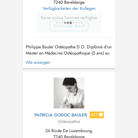
7240 Bereldange
Verfügbarkeiten der Kollegen
Keine online Termine verfügbar
Termin per Anruf
Philippe Bauler Ostéopathe D.O. Diplômé d'un
Master en Médecine Ostéopathique (5 ans) au
Collège Ostéopathique Européen (Holistéa) à
Alle anzeigen
Paris et Munich, je vous accompagne avec une
approche tissulaire et globale, respectueuse de
la physiologie du corps. Je traite : Urgences
ostéopathiques (dou...
411
PATRICIA GODOC BAULER
Osteopathie
26 Route De Luxembourg,
7240 Bereldange