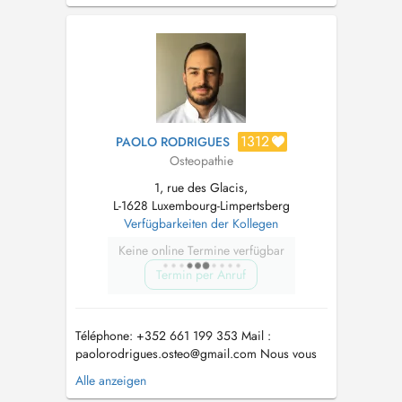
de la valeur du soin concerné. RESERVATIONS
: Pour réserver un soin Méthode RENATA
FRANCA (drainage lymphatique ou remodela...
1312
PAOLO RODRIGUES
Osteopathie
1, rue des Glacis,
L-1628 Luxembourg-Limpertsberg
Verfügbarkeiten der Kollegen
Keine online Termine verfügbar
Termin per Anruf
Téléphone: +352 661 199 353 Mail :
paolorodrigues.osteo@gmail.com
Nous vous
informons que toute annulation moins de 12
Alle anzeigen
heures à l'avance fera l'objet d'une facturation