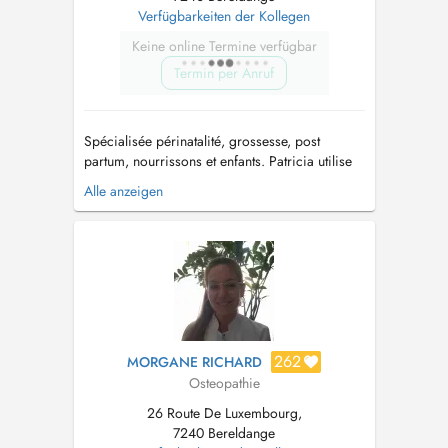
Verfügbarkeiten der Kollegen
Keine online Termine verfügbar
Termin per Anruf
Spécialisée périnatalité, grossesse, post
partum, nourrissons et enfants. Patricia utilise
des méthodes douces et adaptées à l'âge et à
Alle anzeigen
la problématique de chaque patient. Votre
ostéopathe travaille en lien avec des
professionnels de la santé tel que kinés,
médecins généralistes, gynécologues, pédi...
262
MORGANE RICHARD
Osteopathie
26 Route De Luxembourg,
7240 Bereldange