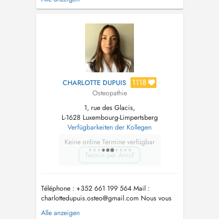
également obtenu mon diplôme. Cette double
activité me permet de proposer une prise en
charge fondée sur des connaissances
actualisées, rigoureuses et directement a...
1118
CHARLOTTE DUPUIS
Osteopathie
1, rue des Glacis,
L-1628 Luxembourg-Limpertsberg
Verfügbarkeiten der Kollegen
Keine online Termine verfügbar
Termin per Anruf
Téléphone : +352 661 199 564 Mail :
charlottedupuis.osteo@gmail.com
Nous vous
informons que toute annulation moins de 12
Alle anzeigen
heures à l'avance fera l'objet d'une facturation