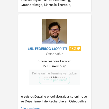
Lymphdrainage, Manuelle Therapie,
Kiefergelenksbehandlung, Schwindeltherapie,
Osteopathie, Termine unter 26 48 04 54 oder
www.kinesitherapie-klaeren.lu
182
MR. FEDERICO MORRITTI
Osteopathie
5, Rue Léandre Lacroix,
1913 Luxemburg
Keine online Termine verfügbar
Termin per Anruf
Je suis ostéopathe et collaborateur scientifique
au Département de Recherche en Ostéopathie
de l'Université Libre de Bruxelles, où j'ai
Alle anzeigen