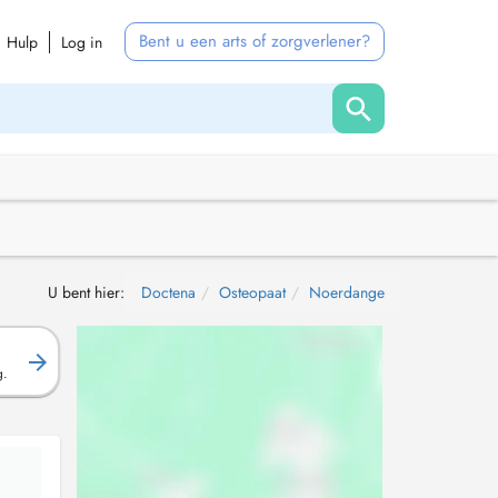
Bent u een arts of zorgverlener?
Hulp
Log in
U bent hier:
Doctena
Osteopaat
Noerdange
g.