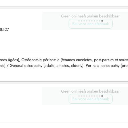
Geen onlineafspraken beschikbaar
Bel voor een afspraak
, 8527
onnes âgées), Ostéopathie périnatale (femmes enceintes, post-partum et nouv
s) / General osteopathy (adults, athletes, elderly), Perinatal osteopathy (pr
 ...
Geen onlineafspraken beschikbaar
Bel voor een afspraak