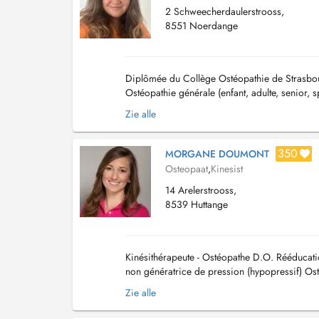
2 Schweecherdaulerstrooss,
8551 Noerdange
Diplômée du Collège Ostéopathie de Strasbou
Ostéopathie générale (enfant, adulte, senior, s
nourrisson)....
Zie alle
350
MORGANE DOUMONT
Osteopaat
,
Kinesist
14 Arelerstrooss,
8539 Huttange
Kinésithérapeute - Ostéopathe D.O. Rééducatio
non génératrice de pression (hypopressif) Os
Rééducation orthopédique et traumatologiqu..
Zie alle