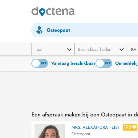
Osteopaat
Taal
Beschikbaarheden
10k
Vandaag beschikbaar
Onmiddelij
ON
OFF
ON
OFF
Een afspraak maken bij een Osteopaat in 
198
MRS. ALEXANDRA FEIST
Osteopaat