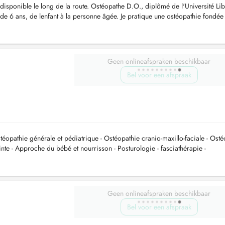
 disponible le long de la route. Ostéopathe D.O., diplômé de l'Université Li
r de 6 ans, de lenfant à la personne âgée. Je pratique une ostéopathie fondée
Geen onlineafspraken beschikbaar
Bel voor een afspraak
Ostéopathie générale et pédiatrique - Ostéopathie cranio-maxillo-faciale - Ost
nte - Approche du bébé et nourrisson - Posturologie - fasciathérapie -
Geen onlineafspraken beschikbaar
Bel voor een afspraak