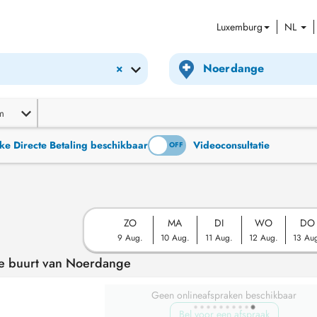
Luxemburg
NL
×
m
ke Directe Betaling beschikbaar
Videoconsultatie
ON
OFF
ZO
MA
DI
WO
DO
9 Aug.
10 Aug.
11 Aug.
12 Aug.
13 Au
de buurt van Noerdange
Geen onlineafspraken beschikbaar
Bel voor een afspraak