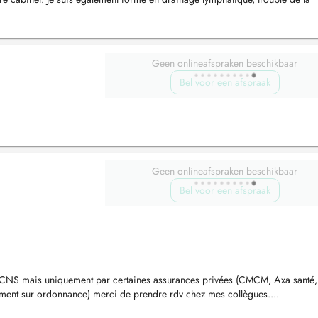
...
Geen onlineafspraken beschikbaar
Bel voor een afspraak
Geen onlineafspraken beschikbaar
Bel voor een afspraak
la CNS mais uniquement par certaines assurances privées (CMCM, Axa santé,
itement sur ordonnance) merci de prendre rdv chez mes collègues....