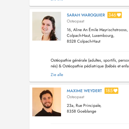
346
SARAH WAROQUIER
Osteopaat
16, Aline An Émile Mayrischstrooss
Colpach-Haut, Luxembourg,
8528 Colpach-Haut
Ostéopathie générale (adultes, sportifs, pers
nés) & Ostéopathie pédiatrique (bébés et enfant
women, postpartum and newborns) & Pediatric
Zie alle
185
MAXIME WEYDERT
Osteopaat
23a, Rue Principale,
8358 Goeblange