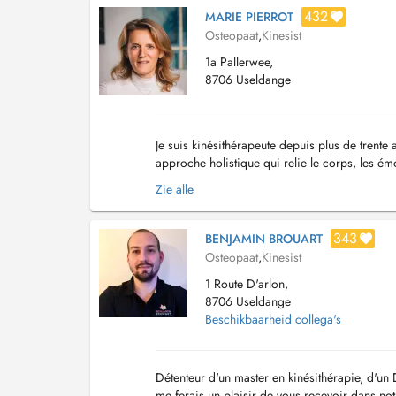
432
MARIE PIERROT
Osteopaat
,
Kinesist
1a Pallerwee,
8706 Useldange
Je suis kinésithérapeute depuis plus de trente
approche holistique qui relie le corps, les ém
comprendre l'origine profonde des déséquilibr
Zie alle
343
BENJAMIN BROUART
Osteopaat
,
Kinesist
1 Route D'arlon,
8706 Useldange
Beschikbaarheid collega's
Détenteur d'un master en kinésithérapie, d'un 
me ferais un plaisir de vous recevoir dans not