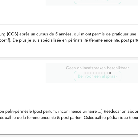
rg (COS) après un cursus de 5 années, qui m'ont permis de pratiquer une
portif). De plus je suis spécialisée en périnatalité (femme enceinte, post par
Geen onlineafspraken beschikbaar
Bel voor een afspraak
n pelvi-périnéale (post partum, incontinence urinaire,...) Rééducation abdo
téopathie de la femme enceinte & post partum Ostéopathie pédiatrique (nour
.