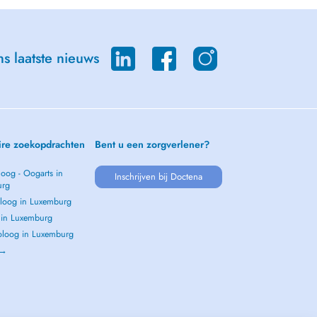
s laatste nieuws
ire zoekopdrachten
Bent u een zorgverlener?
oog - Oogarts in
Inschrijven bij Doctena
urg
loog in Luxemburg
s in Luxemburg
loog in Luxemburg
 →