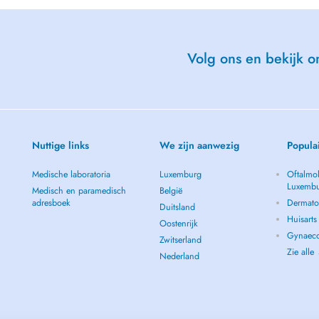
Volg ons en bekijk on
Nuttige links
We zijn aanwezig
Popula
Medische laboratoria
Luxemburg
Oftalmol
Luxemb
Medisch en paramedisch
België
adresboek
Dermato
Duitsland
Huisart
Oostenrijk
Gynaeco
Zwitserland
Zie alle
Nederland