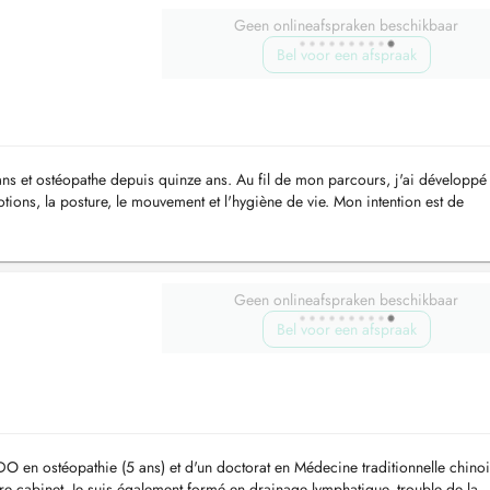
Geen onlineafspraken beschikbaar
Bel voor een afspraak
 ans et ostéopathe depuis quinze ans. Au fil de mon parcours, j'ai développé
otions, la posture, le mouvement et l'hygiène de vie. Mon intention est de
es, plu...
Geen onlineafspraken beschikbaar
Bel voor een afspraak
DO en ostéopathie (5 ans) et d'un doctorat en Médecine traditionnelle chinoi
re cabinet. Je suis également formé en drainage lymphatique, trouble de la