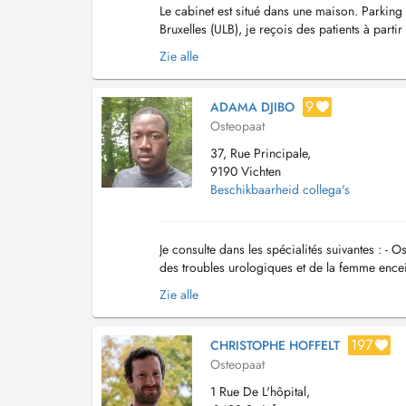
Le cabinet est situé dans une maison. Parking
Bruxelles (ULB), je reçois des patients à parti
une approche clinique et basée sur l...
Zie alle
9
ADAMA DJIBO
Osteopaat
37, Rue Principale,
9190 Vichten
Beschikbaarheid collega's
Je consulte dans les spécialités suivantes : - 
des troubles urologiques et de la femme encei
kinésithérapie vestibulaire Lieu...
Zie alle
197
CHRISTOPHE HOFFELT
Osteopaat
1 Rue De L'hôpital,