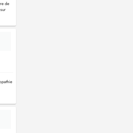
bre de
 sur
éopathie