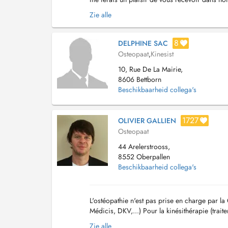
mâchoire, ostéopathie pédiatrique et de l'adult
Zie alle
8
DELPHINE SAC
Osteopaat
,
Kinesist
10, Rue De La Mairie,
8606 Bettborn
Beschikbaarheid collega's
1727
OLIVIER GALLIEN
Osteopaat
44 Arelerstrooss,
8552 Oberpallen
Beschikbaarheid collega's
L'ostéopathie n'est pas prise en charge par 
Médicis, DKV,...) Pour la kinésithérapie (tra
Zie alle