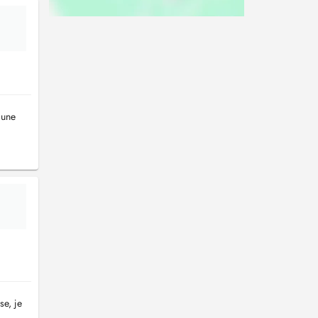
 une
se, je