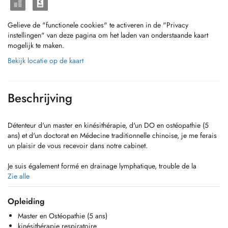
Gelieve de "functionele cookies" te activeren in de "Privacy
instellingen" van deze pagina om het laden van onderstaande kaart
mogelijk te maken.
Bekijk locatie op de kaart
Beschrijving
Détenteur d'un master en kinésithérapie, d'un DO en ostéopathie (5
ans) et d'un doctorat en Médecine traditionnelle chinoise, je me ferais
un plaisir de vous recevoir dans notre cabinet.
Je suis également formé en drainage lymphatique, trouble de la
mâchoire, ostéopathie pédiatrique et de l'adulte, ostéopathie tissulaire,
Zie alle
crochetage myo aponévrotique, kinésithérapie respiratoire, en
ventouse, kinésiotaping.
Opleiding
Master en Ostéopathie (5 ans)
SI PAS DE DISPONIBILITE EN LIGNE APPELLEZ NOUS AU
kinésithérapie respiratoire
+352621355160