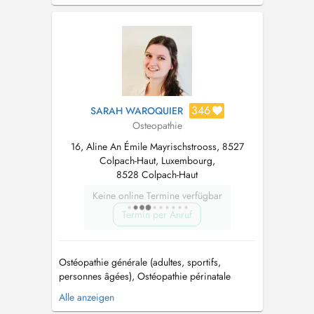
(traitement sur ordonnance) merci de prendre
rdv chez mes collègues....
346
SARAH WAROQUIER
Osteopathie
16, Aline An Émile Mayrischstrooss, 8527
Colpach-Haut, Luxembourg,
8528 Colpach-Haut
Keine online Termine verfügbar
Termin per Anruf
Ostéopathie générale (adultes, sportifs,
personnes âgées), Ostéopathie périnatale
(femmes enceintes, post-partum et nouveaux-
Alle anzeigen
nés) & Ostéopathie pédiatrique (bébés et