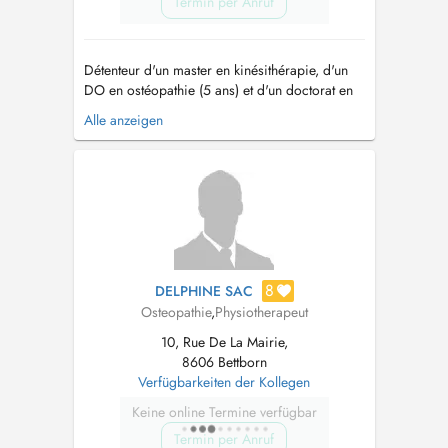
Termin per Anruf
Détenteur d'un master en kinésithérapie, d'un
DO en ostéopathie (5 ans) et d'un doctorat en
Médecine traditionnelle chinoise, je me ferais
Alle anzeigen
un plaisir de vous recevoir dans notre cabinet.
Je suis également formé en drainage
lymphatique, trouble de la mâchoire,
ostéopathie pédiatrique et de l'adult...
8
DELPHINE SAC
Osteopathie
,
Physiotherapeut
10, Rue De La Mairie,
8606 Bettborn
Verfügbarkeiten der Kollegen
Keine online Termine verfügbar
Termin per Anruf