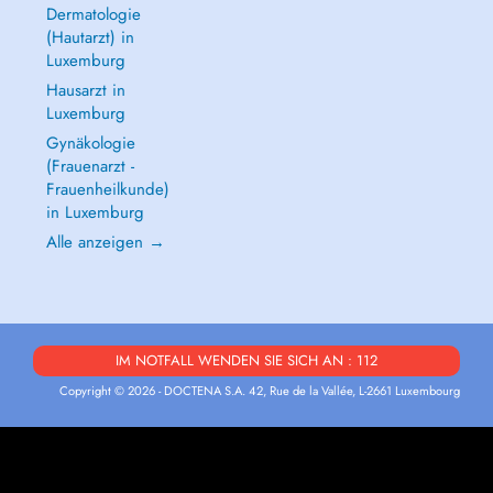
Dermatologie
(Hautarzt) in
Luxemburg
Hausarzt in
Luxemburg
Gynäkologie
(Frauenarzt -
Frauenheilkunde)
in Luxemburg
Alle anzeigen →
IM NOTFALL WENDEN SIE SICH AN : 112
Copyright © 2026 - DOCTENA S.A. 42, Rue de la Vallée, L-2661 Luxembourg