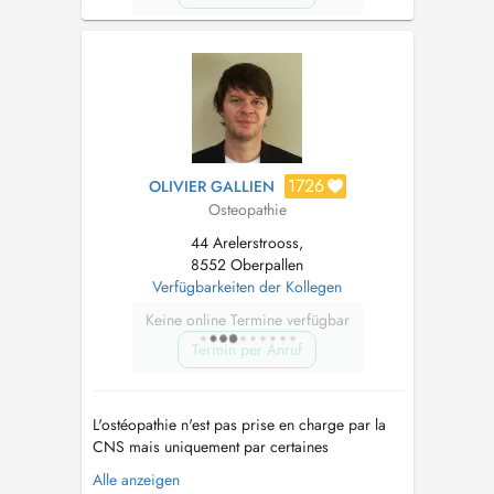
1726
OLIVIER GALLIEN
Osteopathie
44 Arelerstrooss,
8552 Oberpallen
Verfügbarkeiten der Kollegen
Keine online Termine verfügbar
Termin per Anruf
L'ostéopathie n'est pas prise en charge par la
CNS mais uniquement par certaines
assurances privées (CMCM, Axa santé,
Alle anzeigen
Médicis, DKV,...) Pour la kinésithérapie