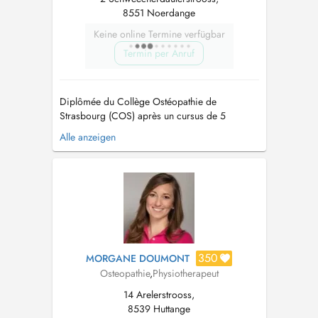
8551 Noerdange
Keine online Termine verfügbar
Termin per Anruf
Diplômée du Collège Ostéopathie de
Strasbourg (COS) après un cursus de 5
années, qui m'ont permis de pratiquer une
Alle anzeigen
Ostéopathie générale (enfant, adulte, senior,
sportif). De plus je suis spécialisée en
périnatalité (femme enceinte, post partum,
nourrisson)....
350
MORGANE DOUMONT
Osteopathie
,
Physiotherapeut
14 Arelerstrooss,
8539 Huttange