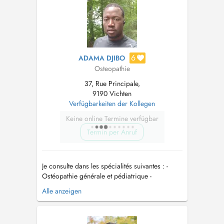
approche clinique et basée sur l...
6
ADAMA DJIBO
Osteopathie
37, Rue Principale,
9190 Vichten
Verfügbarkeiten der Kollegen
Keine online Termine verfügbar
Termin per Anruf
Je consulte dans les spécialités suivantes : -
Ostéopathie générale et pédiatrique -
Ostéopathie cranio-maxillo-faciale -
Alle anzeigen
Ostéopathie des troubles urologiques et de la
femme enceinte - Approche du bébé et
nourrisson - Posturologie - fasciathérapie -