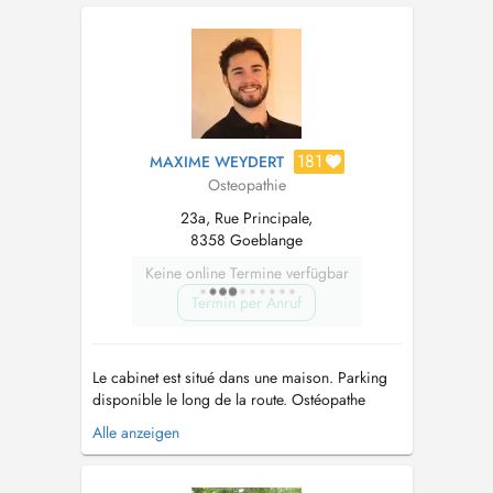
enfants) / General osteopathy (adults, athletes,
elderly), Perinatal osteopathy (pregnant women,
postpartum and newborns) & Pediatric ...
181
MAXIME WEYDERT
Osteopathie
23a, Rue Principale,
8358 Goeblange
Keine online Termine verfügbar
Termin per Anruf
Le cabinet est situé dans une maison. Parking
disponible le long de la route. Ostéopathe
D.O., diplômé de l'Université Libre de
Alle anzeigen
Bruxelles (ULB), je reçois des patients à partir
de 6 ans, de lenfant à la personne âgée. Je
pratique une ostéopathie fondée sur une