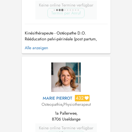
Keine online Termine verfügbar
Termin per Anruf
Kinésithérapeute - Ostéopathe D.O.
Rééducation pelvi-périnéale (post partum,
incontinence urinaire,...) Rééducation
Alle anzeigen
abdominale non génératrice de pression
(hypopressif) Ostéopathie de la femme
enceinte & post partum Ostéopathie
pédiatrique (nourrisson) Rééducation
orthopédique et traumatologiqu...
432
MARIE PIERROT
Osteopathie
,
Physiotherapeut
1a Pallerwee,
8706 Useldange
Keine online Termine verfügbar