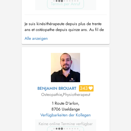
Termin per Anruf
Je suis kinésithérapeute depuis plus de trente
ans et ostéopathe depuis quinze ans. Au fil de
mon parcours, j'ai développé une approche
Alle anzeigen
holistique qui relie le corps, les émotions, la
posture, le mouvement et l'hygiène de vie. Mon
intention est de comprendre l'origine profonde
des déséquilibres, plu...
343
BENJAMIN BROUART
Osteopathie
,
Physiotherapeut
1 Route D'arlon,
8706 Useldange
Verfügbarkeiten der Kollegen
Keine online Termine verfügbar