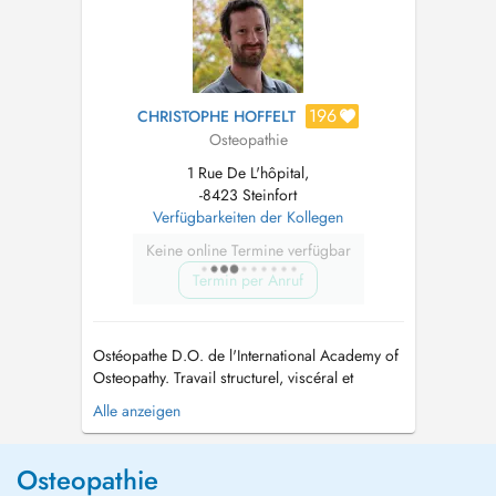
kinésithérapie vestibulaire Lieu...
196
CHRISTOPHE HOFFELT
Osteopathie
1 Rue De L'hôpital,
-8423 Steinfort
Verfügbarkeiten der Kollegen
Keine online Termine verfügbar
Termin per Anruf
Ostéopathe D.O. de l'International Academy of
Osteopathy. Travail structurel, viscéral et
crânien Spécialisé en ostéopathie pédiatrique
Alle anzeigen
et en manipulation structurelle tissulaire...
Osteopathie