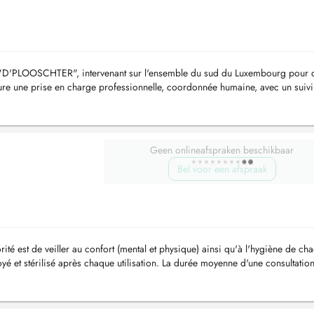
pe "D'PLOOSCHTER", intervenant sur l'ensemble du sud du Luxembourg pour 
ure une prise en charge professionnelle, coordonnée humaine, avec un suivi
 et du...
Geen onlineafspraken beschikbaar
Bel voor een afspraak
rité est de veiller au confort (mental et physique) ainsi qu'à l'hygiène de ch
é et stérilisé après chaque utilisation. La durée moyenne d'une consultation