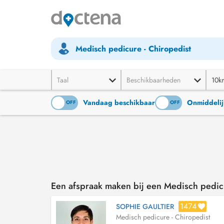
Medisch pedicure - Chiropedist
Taal
Beschikbaarheden
10k
Vandaag beschikbaar
Onmiddelij
ON
OFF
ON
OFF
Een afspraak maken bij een Medisch pedicu
1474
SOPHIE GAULTIER
Medisch pedicure - Chiropedist