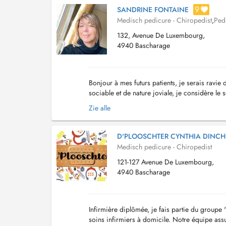
9
SANDRINE FONTAINE
Medisch pedicure - Chiropedist
,
Ped
132, Avenue De Luxembourg,
4940 Bascharage
Bonjour à mes futurs patients, je serais ravie
sociable et de nature joviale, je considère l
2007 et formée à la réflexologie depuis 2010 j
Zie alle
D'PLOOSCHTER CYNTHIA DINCH
Medisch pedicure - Chiropedist
121-127 Avenue De Luxembourg,
4940 Bascharage
Infirmière diplômée, je fais partie du grou
soins infirmiers à domicile. Notre équipe ass