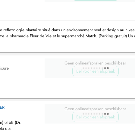
 reflexologie plantaire situé dans un environnement neuf et design au nive
tre la pharmacie Fleur de Vie et le supermarché Match. (Parking gratuit) Un 
Geen onlineafspraken beschikbaar
icure
Bel voor een afspraak
ER
Geen onlineafspraken beschikbaar
Bel voor een afspraak
n) et 6B (Dr.
ôté des