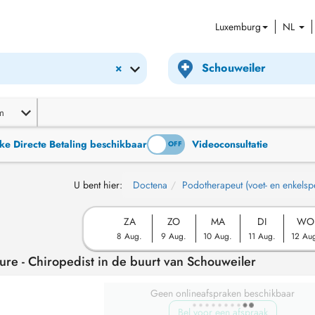
Luxemburg
NL
×
m
ke Directe Betaling beschikbaar
Videoconsultatie
ON
OFF
U bent hier:
Doctena
Podotherapeut (voet- en enkelspe
ZA
ZO
MA
DI
WO
8 Aug.
9 Aug.
10 Aug.
11 Aug.
12 Au
re - Chiropedist in de buurt van Schouweiler
Geen onlineafspraken beschikbaar
Bel voor een afspraak