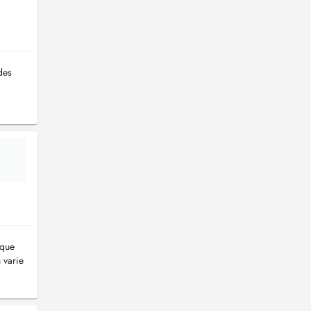
des
aque
 varie