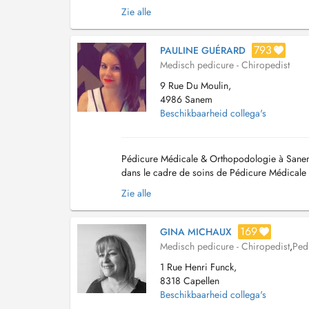
rigoureux des patients. La gestion des tournées
Zie alle
793
PAULINE GUÉRARD
Medisch pedicure - Chiropedist
9 Rue Du Moulin,
4986 Sanem
Beschikbaarheid collega's
Pédicure Médicale & Orthopodologie à Sanem J
dans le cadre de soins de Pédicure Médicale
axée sur l'évaluation précise des besoins du pa
Zie alle
169
GINA MICHAUX
Medisch pedicure - Chiropedist
,
Ped
1 Rue Henri Funck,
8318 Capellen
Beschikbaarheid collega's