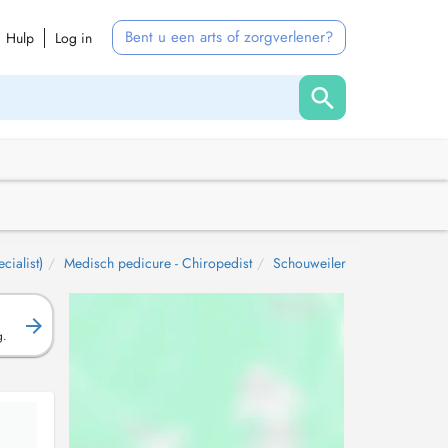
Bent u een arts of zorgverlener?
Hulp
Log in
cialist)
Medisch pedicure - Chiropedist
Schouweiler
g.