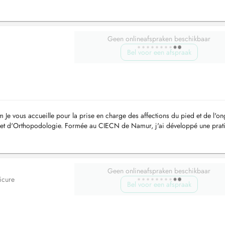
 et du...
Geen onlineafspraken beschikbaar
Bel voor een afspraak
e vous accueille pour la prise en charge des affections du pied et de l'on
 et d'Orthopodologie. Formée au CIECN de Namur, j'ai développé une prat
tient,...
Geen onlineafspraken beschikbaar
icure
Bel voor een afspraak