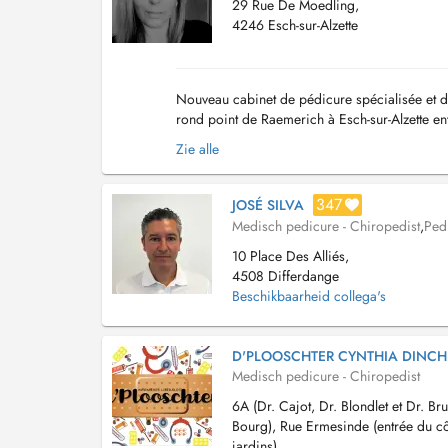
29 Rue De Moedling,
4246 Esch-sur-Alzette
Nouveau cabinet de pédicure spécialisée et de
rond point de Raemerich à Esch-sur-Alzette en
bus (Raemerich) à 4 minutes à pieds. Je t...
Zie alle
347
JOSÉ SILVA
Medisch pedicure - Chiropedist
,
Ped
10 Place Des Alliés,
4508 Differdange
Beschikbaarheid collega's
D'PLOOSCHTER CYNTHIA DINCH
Medisch pedicure - Chiropedist
6A (Dr. Cajot, Dr. Blondlet et Dr. Bru
Bourg), Rue Ermesinde (entrée du c
jardins),