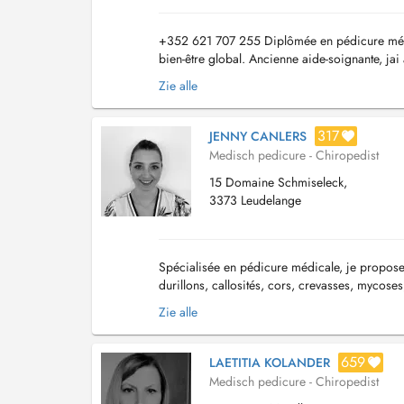
+352 621 707 255 Diplômée en pédicure médic
bien-être global. Ancienne aide-soignante, ja
propose également différents massages relaxa
Zie alle
317
JENNY CANLERS
Medisch pedicure - Chiropedist
15 Domaine Schmiseleck,
3373 Leudelange
Spécialisée en pédicure médicale, je propose 
durillons, callosités, cors, crevasses, mycoses
courants ou spécifiques et apporte un soula...
Zie alle
659
LAETITIA KOLANDER
Medisch pedicure - Chiropedist