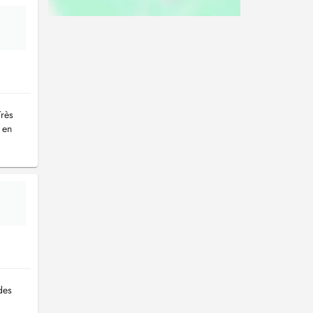
Très
 en
des