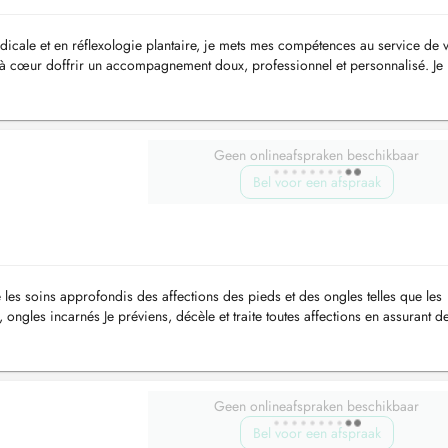
ale et en réflexologie plantaire, je mets mes compétences au service de v
i à cœur doffrir un accompagnement doux, professionnel et personnalisé. Je
nts, don...
Geen onlineafspraken beschikbaar
Bel voor een afspraak
les soins approfondis des affections des pieds et des ongles telles que les
, ongles incarnés Je préviens, décèle et traite toutes affections en assurant d
Geen onlineafspraken beschikbaar
Bel voor een afspraak