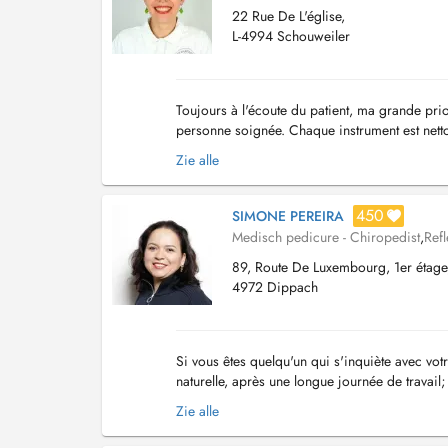
22 Rue De L'église,
L-4994 Schouweiler
Toujours à l'écoute du patient, ma grande prio
personne soignée. Chaque instrument est nettoy
entre 45min et 1h. En cas d'urgence ...
Zie alle
450
SIMONE PEREIRA
Medisch pedicure - Chiropedist
,
Ref
89, Route De Luxembourg, 1er étage
4972 Dippach
Si vous êtes quelqu'un qui s'inquiète avec vot
naturelle, après une longue journée de travail
peux vous aider avec mes mains. Je peux a...
Zie alle