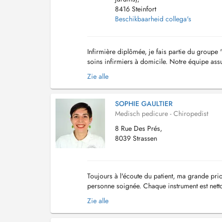
8416 Steinfort
Beschikbaarheid collega's
Infirmière diplômée, je fais partie du grou
soins infirmiers à domicile. Notre équipe ass
rigoureux des patients. La gestion des tournées
Zie alle
SOPHIE GAULTIER
Medisch pedicure - Chiropedist
8 Rue Des Prés,
8039 Strassen
Toujours à l'écoute du patient, ma grande prio
personne soignée. Chaque instrument est nettoy
entre 45min et 1h. En cas d'urgence ...
Zie alle