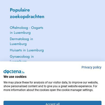
Populaire
zoekopdrachten
Oftalmoloog - Oogarts
in Luxemburg
Dermatoloog in
Luxemburg
Huisarts in Luxemburg
Gynaecoloog in
Luxemburg
Zie alle →
Privacy policy
We use cookies
We may place these for analysis of our visitor data, to improve our website,
show personalised content and to give you a great website experience. For
more information about the cookies open the cookie manager settings.
NEEM IN GEVAL VAN NOOD CONTACT OP MET : 112
Copyright © 2026 - DOCTENA S.A. 42, Rue de la Vallée, L-2661 Luxembourg
Accept all