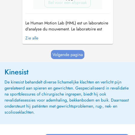
Bel voor een afspraak
Le Human Motion Lab (HML) est un laboratoire
d'analyse du mouvement. Le laboratoire est
géré par le Luxembourg Institute of Research in
Zie alle
Orthopedics, Sports Medicine and Science
(LIROMS) avec le support du Centre Hospitalier
du Luxembourg (CHL) et du Luxembourg
Volgende pagina
Institute of Health (LIH). Le Huma...
Kinesist
De kinesist behandelt diverse lichamelijke klachten en verlicht pijn
gerelateerd aan spieren en gewrichten. Gespecialiseerd in revalidatie
na sportblessures of chirurgische ingrepen, biedt hij ook
revalidatiesessies voor ademhaling, bekkenbodem en buik. Daarnaast
ondersteunt hij patiënten met gewrichtsproblemen, rug-, nek- en
scolioseklachten.