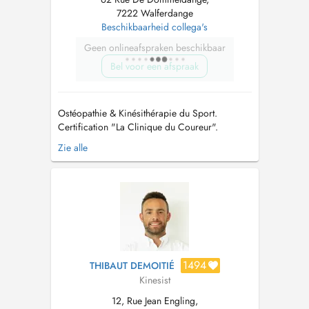
7222 Walferdange
Beschikbaarheid collega's
Geen onlineafspraken beschikbaar
Bel voor een afspraak
Ostéopathie & Kinésithérapie du Sport.
Certification "La Clinique du Coureur".
Préparation mentale. Formations prévention
Zie alle
santé dans le sport et en entreprise.
NOUVEAU: consultations de kinésithérapie
avec mon assistant Lilian BEYNE
Kinésithérapeute du Sport. Veuillez prendre
rendez-vous direc...
1494
THIBAUT DEMOITIÉ
Kinesist
12, Rue Jean Engling,