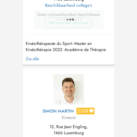
Beschikbaarheid collega's
Geen onlineafspraken beschikbaar
Bel voor een afspraak
Kinésithérapeute du Sport -Master en
Kinésithérapie 2022 -Académie de Thérapie
Manuelle et Sportive -Ostéoéthiopathie -Dry
Zie alle
Needling - Triggerpoints -ATM -Cupping
Therapy -Taping -Drainage Lymphatique L'entrée
du bâtiment se situe après la barrière du
parking de l'Hôtel DoubleTree by Hi...
2338
SIMON MARTIN
Kinesist
12, Rue Jean Engling,
1466 Luxemburg