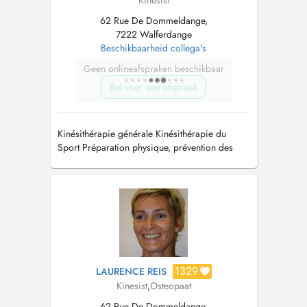
Kinesist
62 Rue De Dommeldange,
7222 Walferdange
Beschikbaarheid collega's
Geen onlineafspraken beschikbaar
Bel voor een afspraak
Kinésithérapie générale Kinésithérapie du
Sport Préparation physique, prévention des
blessures et récupération En cas durgence,
vous pouvez me joindre au : +352 661 31 21
67
1329
LAURENCE REIS
Kinesist
,
Osteopaat
62 Rue De Dommeldange,