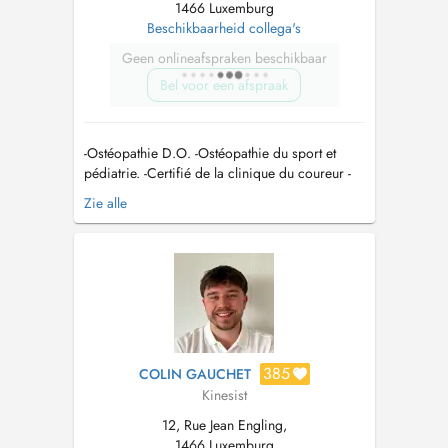
1466 Luxemburg
Beschikbaarheid collega's
Geen onlineafspraken beschikbaar
Bel voor een afspraak
-Ostéopathie D.O. -Ostéopathie du sport et
pédiatrie. -Certifié de la clinique du coureur -
Thérapie Manuelle du sport ( crochetage,
Zie alle
ventouse,...) mail:
Thibautdemoitie@ckos.lu
Tel:
691 592 479...
385
COLIN GAUCHET
Kinesist
12, Rue Jean Engling,
1466 Luxemburg