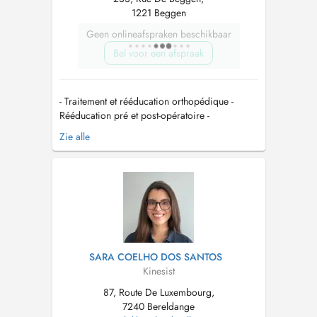
1221 Beggen
Geen onlineafspraken beschikbaar
Bel voor een afspraak
- Traitement et rééducation orthopédique -
Rééducation pré et post-opératoire -
Kinésithérapie du sport - Cours de Pilates
Zie alle
(individuel ou duo) Diplômée en 2021, je
propose une prise en charge individualisée et
adaptée aux objectifs de chaque patient. Mon
but est de vous accompagner tout au lo...
SARA COELHO DOS SANTOS
Kinesist
87, Route De Luxembourg,
7240 Bereldange