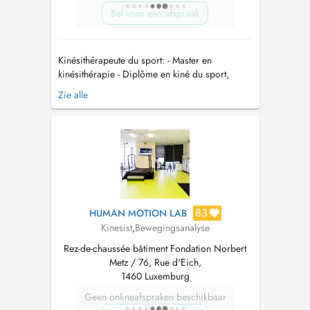
Bel voor een afspraak
Kinésithérapeute du sport: - Master en
kinésithérapie - Diplôme en kiné du sport,
taping, thérapie manuelle - Diplôme
Zie alle
complémentaire en traitement physique de
lœdème, drainage lymphatique manuel,
bandages spécifiques, presso-thérapie -
Spécialisation en kinésithérapie oncologique
L'entrée d...
83
HUMAN MOTION LAB
Kinesist
,
Bewegingsanalyse
Rez-de-chaussée bâtiment Fondation Norbert
Metz / 76, Rue d'Eich,
1460 Luxemburg
Geen onlineafspraken beschikbaar