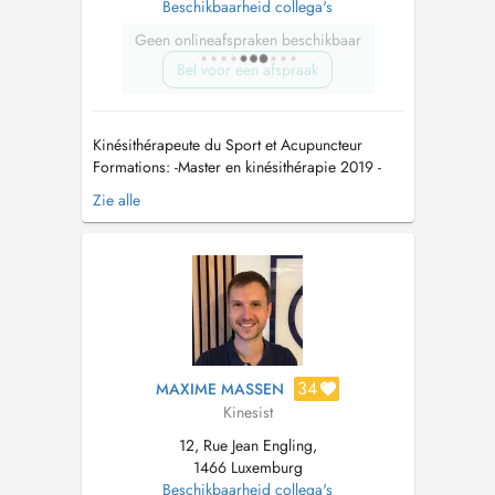
Beschikbaarheid collega's
Geen onlineafspraken beschikbaar
Bel voor een afspraak
Kinésithérapeute du Sport et Acupuncteur
Formations: -Master en kinésithérapie 2019 -
Acupuncture et médecine chinoise à
Zie alle
l'European Shanghai College -Thérapie
Manuelle du Sport -Certifié La Clinique du
Coureur -Certifié FMS -Certifié SFMA -Ecole du
dos -Drainage Lymphatique Manuel -A...
34
MAXIME MASSEN
Kinesist
12, Rue Jean Engling,
1466 Luxemburg
Beschikbaarheid collega's