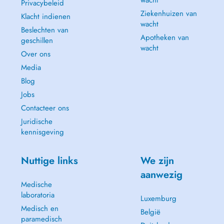
wacht
Privacybeleid
Ziekenhuizen van
Klacht indienen
wacht
Beslechten van
Apotheken van
geschillen
wacht
Over ons
Media
Blog
Jobs
Contacteer ons
Juridische
kennisgeving
Nuttige links
We zijn
aanwezig
Medische
laboratoria
Luxemburg
Medisch en
België
paramedisch