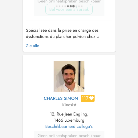
Geen onlineafspraken beschikbaar
Bel voor een afspraak
Spécialisée dans la prise en charge des
dysfonctions du plancher pelvien chez la
femme, je vous accompagne et vous guide tant
Zie alle
dans votre périnatalité que dans votre globalité.
Formations: Pelvi-périnéologie féminine et
rééducation abdominale Kiné respiratoire du
nourrisson - Bronchiolite Ac...
117
CHARLES SIMON
Kinesist
12, Rue Jean Engling,
1466 Luxemburg
Beschikbaarheid collega's
Geen onlineafspraken beschikbaar