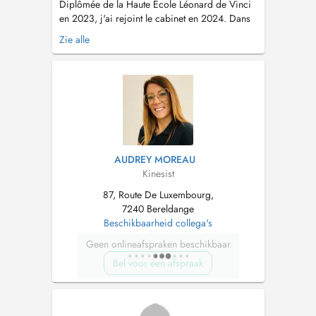
Diplômée de la Haute École Léonard de Vinci
en 2023, j'ai rejoint le cabinet en 2024. Dans
une démarche de perfectionnement continu, je
Zie alle
me suis formée en périnéologie et périnatalité,
ainsi qu'en thérapie manuelle des douleurs du
périnée, afin de prendre en charge les troubles
uro-gynécologiques,...
AUDREY MOREAU
Kinesist
87, Route De Luxembourg,
7240 Bereldange
Beschikbaarheid collega's
Geen onlineafspraken beschikbaar
Bel voor een afspraak