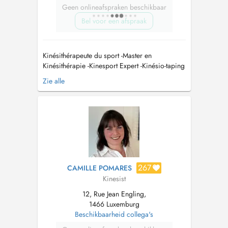
Geen onlineafspraken beschikbaar
Bel voor een afspraak
Kinésithérapeute du sport -Master en
Kinésithérapie -Kinesport Expert -Kinésio-taping
-Echographie musculosquelettique -Formation
Zie alle
épaule L'entrée du bâtiment se situe après la
barrière du parking de l'Hôtel DoubleTree by
Hilton sur votre gauche. Le cabinet est au
16ème étage. Le parkin...
267
CAMILLE POMARES
Kinesist
12, Rue Jean Engling,
1466 Luxemburg
Beschikbaarheid collega's