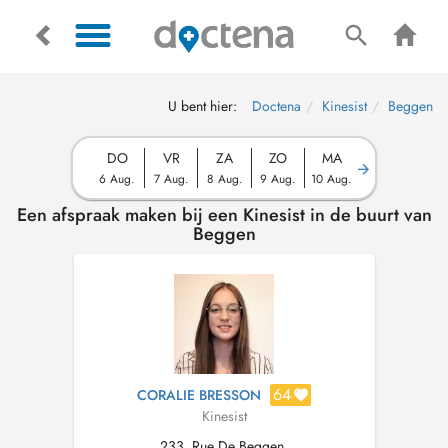
U bent hier:
Doctena
Kinesist
Beggen
DO
VR
ZA
ZO
MA
6 Aug.
7 Aug.
8 Aug.
9 Aug.
10 Aug.
Een afspraak maken bij een Kinesist in de buurt van
Beggen
64
CORALIE BRESSON
Kinesist
233, Rue De Beggen,