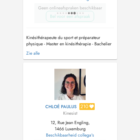
Geen onlineafspraken beschikbaar
Bel voor een afspraak
Kinésithérapeute du sport et préparateur
physique - Master en kinésithérapie - Bachelier
en éducation physique - Entraîneur
Zie alle
triathlon/Course à pied - Certifié la clinique du
coureur (Blaise Dubois) - Préparation physique
(Frédéric Causé) - Neurodynamique,
syndrômes canalaires et neuropathie...
210
CHLOÉ PAULUS
Kinesist
12, Rue Jean Engling,
1466 Luxemburg
Beschikbaarheid collega's