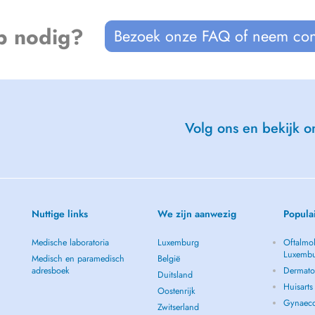
p nodig?
Bezoek onze FAQ of neem con
Volg ons en bekijk on
Nuttige links
We zijn aanwezig
Popula
Medische laboratoria
Luxemburg
Oftalmol
Luxemb
Medisch en paramedisch
België
adresboek
Dermato
Duitsland
Huisart
Oostenrijk
Gynaeco
Zwitserland