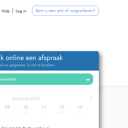
Bent u een arts of zorgverlener?
Hulp
Log in
k online een afspraak
ul uw gegevens in om te boeken
>
augustus 2026
09
10
11
12
13
zo.
ma.
di.
wo.
do.