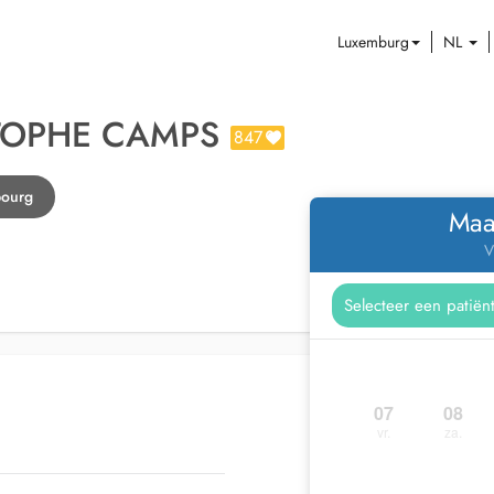
Luxemburg
NL
TOPHE CAMPS
847
bourg
Maa
V
07
08
vr.
za.