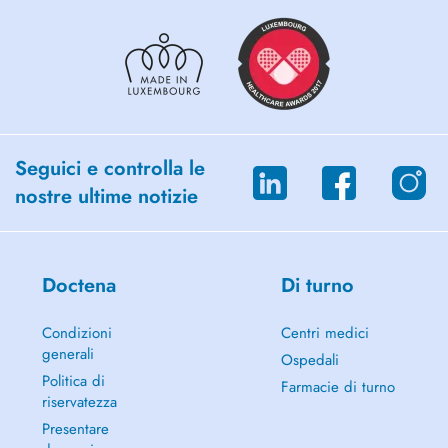
Praticienne en Ventouses et Massothérapeute je me réjouis de vous
accueillir à mon cabinet.
Seguici e controlla le
nostre ultime notizie
Doctena
Di turno
Condizioni
Centri medici
generali
Ospedali
Politica di
Farmacie di turno
riservatezza
Presentare