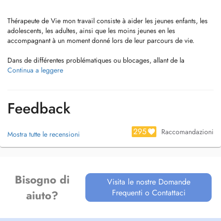
Thérapeute de Vie mon travail consiste à aider les jeunes enfants, les
adolescents, les adultes, ainsi que les moins jeunes en les
accompagnant à un moment donné lors de leur parcours de vie.
Dans de différentes problématiques ou blocages, allant de la
confiance en soi, à des difficultés comme le stress, angoisses, Burn
Continua a leggere
out, dépression, difficultés au travail, schémas répétitifs, troubles
obsessionnels, dépendance à la cigarette, perte de poids, difficultés
de concentration, reconversion professionnelle, problèmes de
Feedback
couples, grossesse mais aussi des souffrances liées à des traumas
comme abandon, abus, deuils, maladies…
295
Raccomandazioni
Mostra tutte le recensioni
La thérapie vous permettra d’identifier et de réveiller en vous des
ressources qui parfois ont été affaiblies ou diminuées dû aux
expériences douloureuses de votre vie.
Bisogno di
Et enfin pour toutes les personnes qui souhaitent uniquement se
Visita le nostre Domande
détendre et prendre soins d’elles au quotidien (entretenir son état
Frequenti o Contattaci
aiuto?
mental et physique).
Hypnothérapeute certifiée NGH, Sophrologue, Praticienne Reiki,