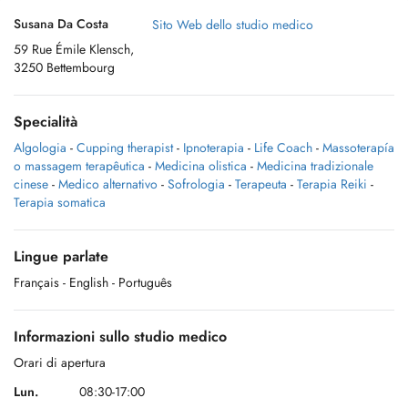
Susana Da Costa
Sito Web dello studio medico
59 Rue Émile Klensch,
3250 Bettembourg
Specialità
Algologia
-
Cupping therapist
-
Ipnoterapia
-
Life Coach
-
Massoterapía
o massagem terapêutica
-
Medicina olistica
-
Medicina tradizionale
cinese
-
Medico alternativo
-
Sofrologia
-
Terapeuta
-
Terapia Reiki
-
Terapia somatica
Lingue parlate
Français
- English
- Português
Informazioni sullo studio medico
Orari di apertura
Lun.
08:30-17:00