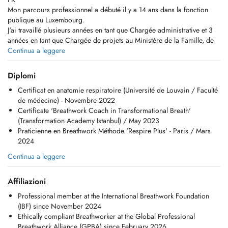
Mon parcours professionnel a débuté il y a 14 ans dans la fonction
publique au Luxembourg.
J'ai travaillé plusieurs années en tant que Chargée administrative et 3
années en tant que Chargée de projets au Ministère de la Famille, de
l`Intégration et à la Grande Région.
Continua a leggere
Cependant, ma vie a pris un tournant inattendu après une épreuve de
santé liée à mon deuxième accouchement en 2015. Ce traumatisme
Diplomi
perturbant ma vie quotidienne, m'a incité à entreprendre un voyage
Certificat en anatomie respiratoire (Université de Louvain / Faculté
intérieur et à entamer mon chemin dans le développement personnel et
de médecine) - Novembre 2022
les approches psychocorporelles. C'est alors que j'ai découvert que le
Certificate 'Breathwork Coach in Transformational Breath'
traumatisme physique que j`ai vécu et mes émotions, qui avaient été
(Transformation Academy Istanbul) / May 2023
enfouies pendant trop longtemps, avaient besoin d'être explorés et
Praticienne en Breathwork Méthode 'Respire Plus' - Paris / Mars
intégrés.
2024
En avril 2022, j'ai expérimenté ma première séance de Breathwork
lors d`un séminaire de deux jours en Turquie, à Istanbul. Une pratique
Continua a leggere
de respiration consciente, qui a profondément touchée mon âme. J'ai
été émerveillée par la puissance de la technique de respiration
Affiliazioni
transformationnelle. Cette expérience a allumé en moi le désir de faire
connaître et de partager la puissance du souffle.
Professional member at the International Breathwork Foundation
En juin 2022, je me suis formée en Anatomie respiratoire à la Faculté
(IBF) since November 2024
de médecine de l'Université catholique de Louvain.
Ethically compliant Breathworker at the Global Professional
En octobre 2022, j'ai approfondi mes compétences en suivant une
Breathwork Alliance (GPBA) since February 2026