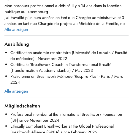
Mon parcours professionnel a débuté il y a 14 ans dans la fonction
publique au Luxembourg.
J'ai travaillé plusieurs années en tant que Chargée administrative et 3
années en tant que Chargée de projets au Ministère de la Famille, de
l`Intégration et à la Grande Région.
Alle anzeigen
Cependant, ma vie a pris un tournant inattendu après une épreuve de
santé liée à mon deuxième accouchement en 2015. Ce traumatisme
Ausbildung
perturbant ma vie quotidienne, m'a incité à entreprendre un voyage
Certificat en anatomie respiratoire (Université de Louvain / Faculté
intérieur et à entamer mon chemin dans le développement personnel et
de médecine) - Novembre 2022
les approches psychocorporelles. C'est alors que j'ai découvert que le
Certificate 'Breathwork Coach in Transformational Breath'
traumatisme physique que j`ai vécu et mes émotions, qui avaient été
(Transformation Academy Istanbul) / May 2023
enfouies pendant trop longtemps, avaient besoin d'être explorés et
Praticienne en Breathwork Méthode 'Respire Plus' - Paris / Mars
intégrés.
2024
En avril 2022, j'ai expérimenté ma première séance de Breathwork
lors d`un séminaire de deux jours en Turquie, à Istanbul. Une pratique
Alle anzeigen
de respiration consciente, qui a profondément touchée mon âme. J'ai
été émerveillée par la puissance de la technique de respiration
Mitgliedschaften
transformationnelle. Cette expérience a allumé en moi le désir de faire
connaître et de partager la puissance du souffle.
Professional member at the International Breathwork Foundation
En juin 2022, je me suis formée en Anatomie respiratoire à la Faculté
(IBF) since November 2024
de médecine de l'Université catholique de Louvain.
Ethically compliant Breathworker at the Global Professional
En octobre 2022, j'ai approfondi mes compétences en suivant une
Breathwork Alliance (GPBA) since February 2026