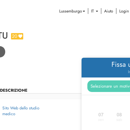
Lussemburgo
IT
Aiuto
Login
TU
20
Fissa
I
DESCRIZIONE
Sito Web dello studio
medico
07
08
ven
sab