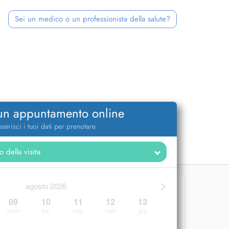
Sei un medico o un professionista della salute?
 un appuntamento online
nserisci i tuoi dati per prenotare
>
agosto 2026
09
10
11
12
13
dom
lun
mar
mer
gio