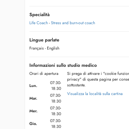
Specialità
Life Coach
-
Stress and burn-out coach
Lingue parlate
Français
- English
Informazioni sullo studio medico
Orari di apertura
Si prega di attivare i "cookie funzio
privacy" di questa pagina per conse
07:30-
sottostante.
Lun.
18:30
Visualizza la località sulla cartina
07:30-
Mar.
18:30
07:30-
Mer.
18:30
07:30-
Gio.
18:30