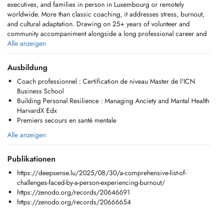
executives, and families in person in Luxembourg or remotely
worldwide. More than classic coaching, it addresses stress, burnout,
and cultural adaptation. Drawing on 25+ years of volunteer and
community accompaniment alongside a long professional career and
informed by my own experience as a husband of over 25 years and
Alle anzeigen
father of six combined with certified coaching expertise, we help you
regain clarity, energy, and sustainable balance starting right where you
Ausbildung
are.
Coach professionnel : Certification de niveau Master de l'ICN
Business School
Deep Sense CARE 360 propose un accompagnement global pour les
Building Personal Resilience : Managing Anciety and Mantal Health
expatriés, dirigeants et familles, en présentiel au Luxembourg ou à
HarvardX Edx
distance partout dans le monde. Bien plus qu'un coaching classique,
Premiers secours en santé mentale
nous abordons le stress, le burnout et l'adaptation culturelle. Forts de
plus de 25 ans d'expérience d'accompagnement et dirigeant dans le
Alle anzeigen
monde associatif et d'une longue carrière professionnelle et nourri par
ma propre expérience de mari depuis plus de 25 ans et de père de 6
Publikationen
enfants complétés par une expertise en coaching certifié, nous vous
aidons à retrouver clarté, énergie et équilibre durable à partir de là où
https://deepsense.lu/2025/08/30/a-comprehensive-list-of-
vous en êtes.
challenges-faced-by-a-person-experiencing-burnout/
https://zenodo.org/records/20646691
https://zenodo.org/records/20666654